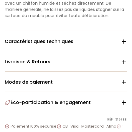
avec un chiffon humide et séchez directement. De
manière générale, ne laissez pas de liquides stagner sur la
surface du meuble pour éviter toute détérioration.
Caractéristiques techniques

Livraison & Retours

Modes de paiement

Éco-participation & engagement

RÉF :
3157BEI
Paiement 100% sécurisé
CB · Visa · Mastercard · Alma
Servi


