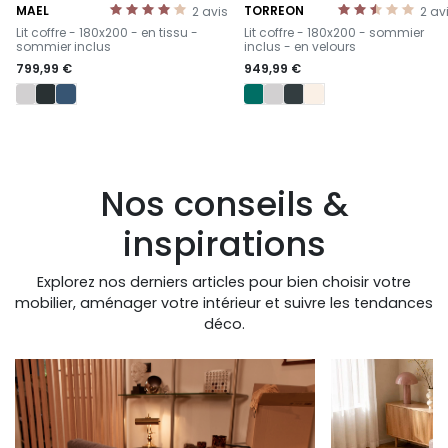
MAEL
TORREON
2
avis
2
av
-
-
Lit coffre - 180x200 - en tissu -
Lit coffre - 180x200 - sommier
sommier inclus
inclus - en velours
799,99 €
949,99 €
Nos conseils &
inspirations
Explorez nos derniers articles pour bien choisir votre
mobilier, aménager votre intérieur et suivre les tendances
déco.