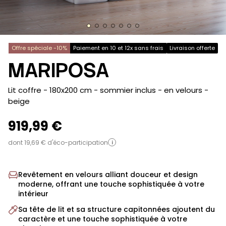
Offre spéciale -10%
Paiement en 10 et 12x sans frais
Livraison offerte
MARIPOSA
-
Lit coffre - 180x200 cm - sommier inclus - en velours
-
beige
919,99 €
dont 19,69 € d'éco-participation
i
Revêtement en velours alliant douceur et design
moderne, offrant une touche sophistiquée à votre
intérieur
Sa tête de lit et sa structure capitonnées ajoutent du
caractère et une touche sophistiquée à votre