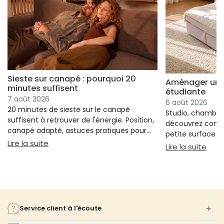
Sieste sur canapé : pourquoi 20
Aménager un s
minutes suffisent
étudiante
7 août 2026
6 août 2026
20 minutes de sieste sur le canapé
Studio, chambre 
suffisent à retrouver de l'énergie. Position,
découvrez comm
canapé adapté, astuces pratiques pour
petite surface à 
bien s'installer.
: Sieste sur canapé : pourquoi 20 minutes suffi
Lire la suite
confort ni l'espa
: Am
Lire la suite
Service client à l'écoute