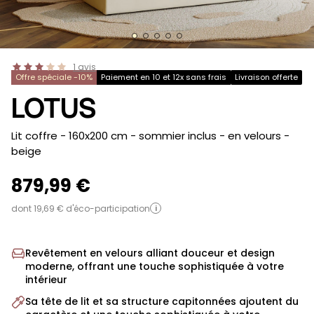
1
avis
Offre spéciale -10%
Paiement en 10 et 12x sans frais
Livraison offerte
LOTUS
-
Lit coffre - 160x200 cm - sommier inclus - en velours
-
beige
879,99 €
dont 19,69 € d'éco-participation
i
Revêtement en velours alliant douceur et design
moderne, offrant une touche sophistiquée à votre
intérieur
Sa tête de lit et sa structure capitonnées ajoutent du