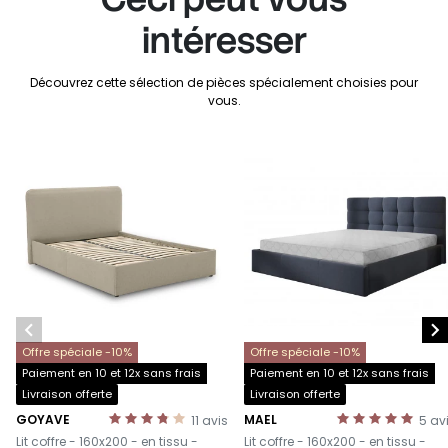
intéresser
Découvrez cette sélection de pièces spécialement choisies pour
vous.


Offre spéciale -10%
Offre spéciale -10%
Paiement en 10 et 12x sans frais
Paiement en 10 et 12x sans frais
Livraison offerte
Livraison offerte
GOYAVE
MAEL
11
avis
5
av
-
-
Lit coffre - 160x200 - en tissu -
Lit coffre - 160x200 - en tissu -