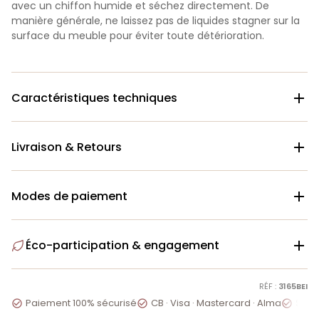
avec un chiffon humide et séchez directement. De
manière générale, ne laissez pas de liquides stagner sur la
surface du meuble pour éviter toute détérioration.
Caractéristiques techniques

Livraison & Retours

Modes de paiement

Éco-participation & engagement

RÉF :
3165BEI
Paiement 100% sécurisé
CB · Visa · Mastercard · Alma
Servi


