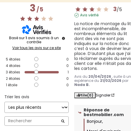
3
3
/
5
/
5
Avis vérifié
La notice de montage du lit
est incompréhensible, de 
nombreux éléments du lit 
Basé sur
1
avis soumis à un
dont des vis ne sont pas 
contrôle
indiqués sur la notice donc 
Voir tous les avis sur ce site
c’est à vous de deviner leurs
place. D’autant plus que j’ai
la réclamer auprès du servi
5
étoiles
0
client car elle n’était pas da
4
étoiles
0
les cartons.
3
étoiles
1
Avis du
20/04/2026
, suite à u
2
étoiles
0
expérience du
21/02/2026
par
Nada B.
1
étoile
0
Utile
(0)
Signaler
Trier les avis
Réponse de
bestmobilier.com
Bonjour,
