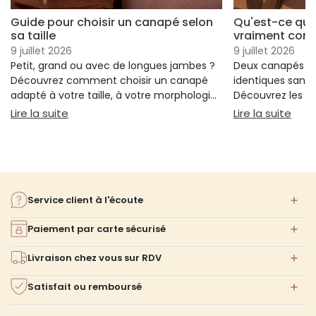
Guide pour choisir un canapé selon
Qu'est-ce qui
sa taille
vraiment conf
9 juillet 2026
9 juillet 2026
Petit, grand ou avec de longues jambes ?
Deux canapés p
Découvrez comment choisir un canapé
identiques sans 
adapté à votre taille, à votre morphologie
Découvrez les cr
et à votre confort.
réellement votre
: Guide pour choisir un canapé selon sa taille
: Qu
Lire la suite
Lire la suite
votre choix.
Service client à l'écoute
Paiement par carte sécurisé
Livraison chez vous sur RDV
Satisfait ou remboursé