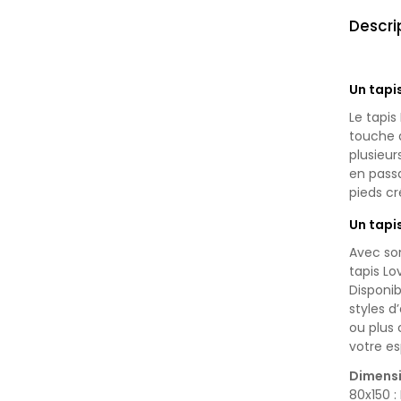
Descri
Un tapi
Le tapis
touche d
plusieur
en pass
pieds c
Un tapi
Avec son
tapis Lo
Disponib
styles 
ou plus 
votre e
Dimensi
80x150 :