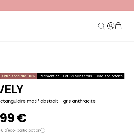
Offre spéciale -10%
Paiement en 10 et 12x sans frais
Livraison offerte
VELY
ectangulaire motif abstrait - gris anthracite
,99 €
 € d'éco-participation
i