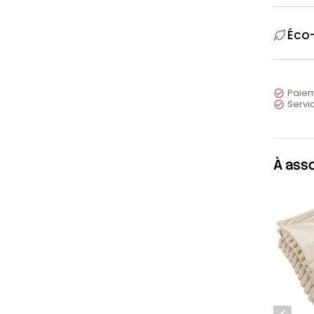
Éco
Paiem

Servic

À ass