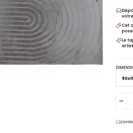
Dispo
votre
Cet a
possi
Le ta
artis
DIMENSI
Livra