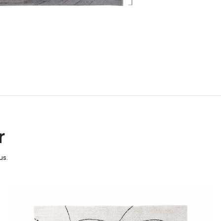
r
us.