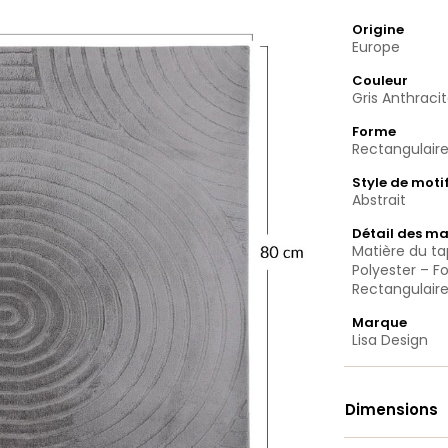
Origine
Europe
Couleur
Gris Anthraci
Forme
Rectangulair
Style de moti
Abstrait
Détail des ma
Matière du tap
Polyester – F
Rectangulair
Marque
Lisa Design
Dimensions