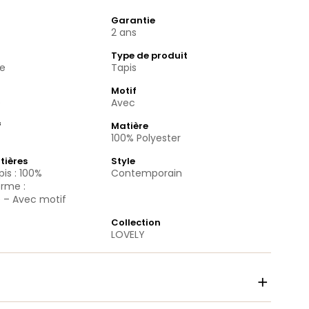
Garantie
2 ans
Type de produit
te
Tapis
Motif
e
Avec
f
Matière
100% Polyester
tières
Style
is : 100%
Contemporain
orme :
e – Avec motif
Collection
LOVELY
