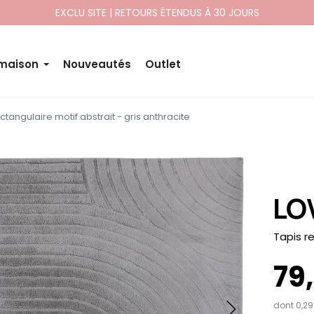
EXCLU SITE | RETOURS ÉTENDUS À 30 JOURS
 maison
Nouveautés
Outlet
ectangulaire motif abstrait - gris anthracite
LO
-
Tapis r
79
dont 0,29