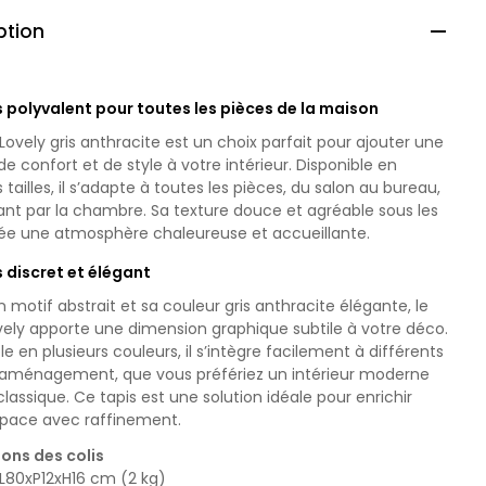
ption

s polyvalent pour toutes les pièces de la maison
 Lovely gris anthracite est un choix parfait pour ajouter une
e confort et de style à votre intérieur. Disponible en
s tailles, il s’adapte à toutes les pièces, du salon au bureau,
ant par la chambre. Sa texture douce et agréable sous les
rée une atmosphère chaleureuse et accueillante.
s discret et élégant
 motif abstrait et sa couleur gris anthracite élégante, le
vely apporte une dimension graphique subtile à votre déco.
le en plusieurs couleurs, il s’intègre facilement à différents
d’aménagement, que vous préfériez un intérieur moderne
classique. Ce tapis est une solution idéale pour enrichir
space avec raffinement.
ons des colis
 L80xP12xH16 cm (2 kg)