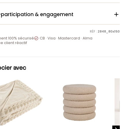
-participation & engagement

RÉF :
2848_80x150
ent 100% sécurisé
CB · Visa · Mastercard · Alma

e client réactif
ocier avec