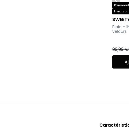

Paiement 
Livraison
SWEET
-
Plaid - 
velours
99,99 €
Aj
Caractérist