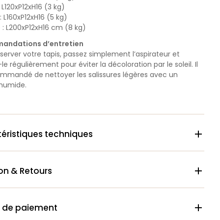
: L120xP12xH16 (3 kg)
: L160xP12xH16 (5 kg)
 : L200xP12xH16 cm (8 kg)
andations d’entretien
server votre tapis, passez simplement l’aspirateur et
le régulièrement pour éviter la décoloration par le soleil. Il
ommandé de nettoyer les salissures légères avec un
 humide.
éristiques techniques

son & Retours

 de paiement
