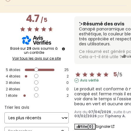
4.7
/
5
Résumé des avis
Canapé panoramique con
esthétique, la couleur bl
très appréciée et respect
des utilisateurs.
Basé sur
29
avis soumis à
Ce résumé est généré pa
un contrôle
Cela a-t-il été utile ?
Oui
Voir tous les avis sur ce site
5
étoiles
25
5
/
5
4
étoiles
2
Avis vérifié
3
étoiles
0
Le produit est conforme à m
2
étoiles
0
canapé est ferme mais il es
1
étoile
2
voir dans le temps si l'assise
beau en vert et aucune ano
Trier les avis
Avis du
07/04/2026
, suite à 
03/02/2026
par
Tiphany A.
Utile
(0)
Signaler