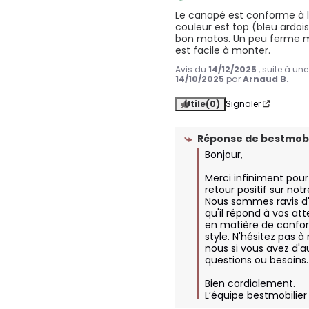
Le canapé est conforme à la 
couleur est top (bleu ardois
bon matos. Un peu ferme mai
est facile à monter.
Avis du
14/12/2025
, suite à un
14/10/2025
par
Arnaud B.
Utile
(0)
Signaler
Réponse de
bestmobi
Bonjour,  

Merci infiniment pour 
retour positif sur not
Nous sommes ravis d'
qu'il répond à vos att
en matière de confor
style. N'hésitez pas à 
nous si vous avez d'au
questions ou besoins. 
Bien cordialement.

L’équipe bestmobilier