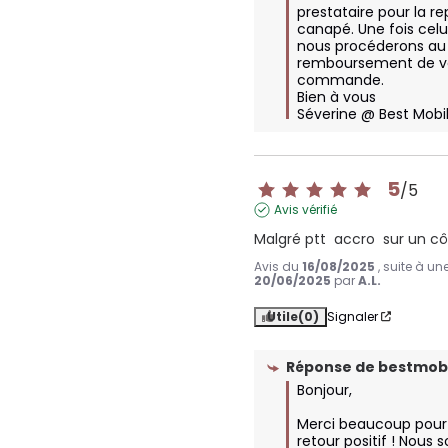
prestataire pour la rep
canapé. Une fois celui 
nous procéderons au 
remboursement de vo
commande.

Bien à vous

Séverine @ Best Mobil
5
/
5
Avis vérifié
Malgré ptt  accro  sur un c
Avis du
16/08/2025
, suite à u
20/06/2025
par
A.L.
Utile
(0)
Signaler
Réponse de
bestmobi
Bonjour,

Merci beaucoup pour 
retour positif ! Nous