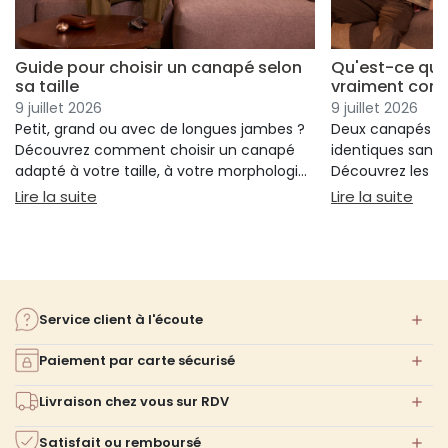
Guide pour choisir un canapé selon
Qu'est-ce qui
sa taille
vraiment conf
9 juillet 2026
9 juillet 2026
Petit, grand ou avec de longues jambes ?
Deux canapés p
Découvrez comment choisir un canapé
identiques sans 
adapté à votre taille, à votre morphologie
Découvrez les cr
et à votre confort.
réellement votre
: Guide pour choisir un canapé selon sa taille
: Qu
Lire la suite
Lire la suite
votre choix.
Service client à l'écoute
Paiement par carte sécurisé
Livraison chez vous sur RDV
Satisfait ou remboursé