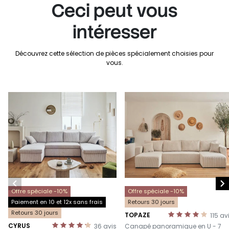
Ceci peut vous
intéresser
Découvrez cette sélection de pièces spécialement choisies pour
vous.


Offre spéciale -10%
Offre spéciale -10%
Paiement en 10 et 12x sans frais
Retours 30 jours
Retours 30 jours
TOPAZE
115
av
-
CYRUS
36
avis
Canapé panoramique en U - 7