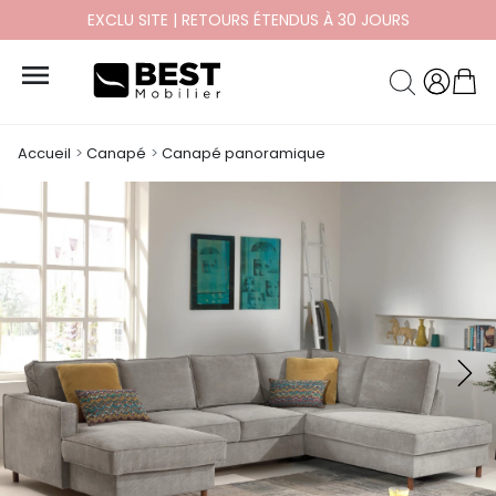
PAYEZ EN 10X ET 12X SANS FRAIS

Accueil
Canapé
Canapé panoramique