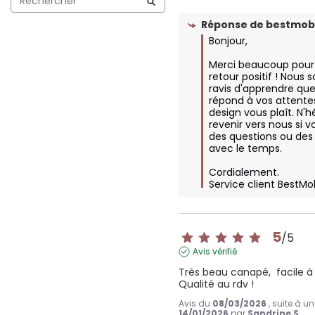
Réponse de
bestmobi
Bonjour,  

Merci beaucoup pour 
retour positif ! Nous
ravis d'apprendre que
répond à vos attentes
design vous plaît. N'hé
revenir vers nous si v
des questions ou des 
avec le temps.  

Cordialement.

Service client BestMo
5
/
5
Avis vérifié
Très beau canapé,  facile à
Qualité au rdv !
Avis du
08/03/2026
, suite à u
14/01/2026
par
Sandrine S.