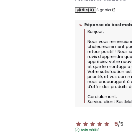
Utile
(0)
Signaler
Réponse de
bestmobi
Bonjour,

Nous vous remercions
chaleureusement pour
retour positif ! Nous
ravis d'apprendre que
appréciez votre nou
et que le montage a ét
Votre satisfaction est
priorité, et vos comm
nous encouragent à c
d’offrir des produits de
Cordialement.

Service client BestMo
5
/
5
Avis vérifié