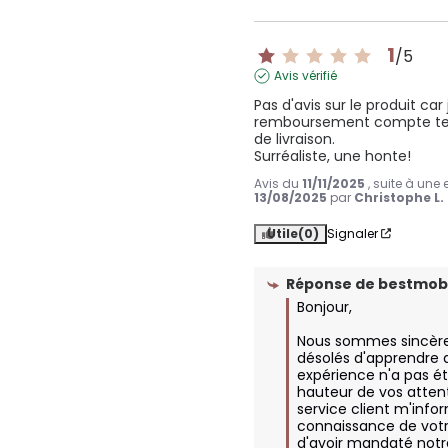
1
/
5
Avis vérifié
Pas d'avis sur le produit car
remboursement compte ten
de livraison.

Surréaliste, une honte!
Avis du
11/11/2025
, suite à une
13/08/2025
par
Christophe L.
Utile
(0)
Signaler
Réponse de
bestmobi
Bonjour, 

Nous sommes sincèr
désolés d'apprendre q
expérience n'a pas été
hauteur de vos attent
service client m'infor
connaissance de votre
d'avoir mandaté notr