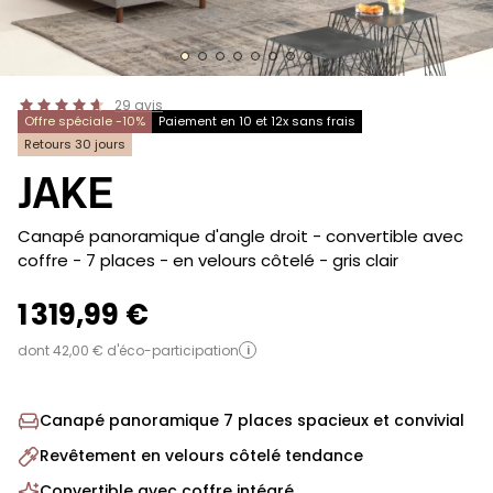
29
avis
Offre spéciale -10%
Paiement en 10 et 12x sans frais
Retours 30 jours
JAKE
-
Canapé panoramique d'angle droit - convertible avec
coffre - 7 places - en velours côtelé
- gris clair
1 319,99 €
dont 42,00 € d'éco-participation
i
Canapé panoramique 7 places spacieux et convivial
Revêtement en velours côtelé tendance
Convertible avec coffre intégré