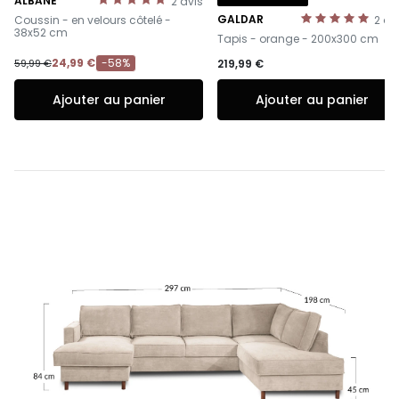
ALBANE
2
avis
-
GALDAR
Coussin - en velours côtelé -
2
av
-
38x52 cm
Tapis - orange - 200x300 cm
24,99 €
-58%
59,99 €
219,99 €
Ajouter au panier
Ajouter au panier