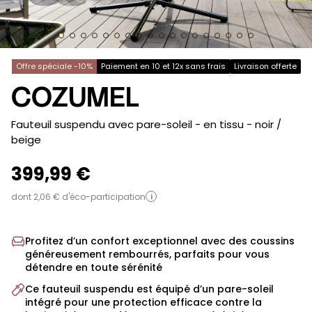
Offre spéciale -10%
Paiement en 10 et 12x sans frais
Livraison offerte
COZUMEL
-
Fauteuil suspendu avec pare-soleil - en tissu
- noir /
beige
399,99 €
dont 2,06 € d'éco-participation
i
Profitez d’un confort exceptionnel avec des coussins
généreusement rembourrés, parfaits pour vous
détendre en toute sérénité
Ce fauteuil suspendu est équipé d’un pare-soleil
intégré pour une protection efficace contre la