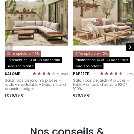


Offre spéciale -10%
Offre spéciale -10%
Paiement en 10 et 12x sans frais
Paiement en 10 et 12x sans frais
Livraison offerte
Livraison offerte
SALOME
PAPEETE
5
avis
13
av
-
-
Salon bas de jardin 5 places +
Salon bas de jardin 4 places +
table - modulable - bois, métal et
table - en bois d'acacia FSC®
coussins beiges
100%
1 099,99 €
639,99 €
Nos conseils &