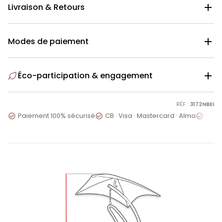
Livraison & Retours

Modes de paiement

Éco-participation & engagement

RÉF :
3172NBEI
Paiement 100% sécurisé
CB · Visa · Mastercard · Alma
Servi


