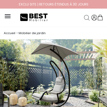
EXCLU SITE | RETOURS ÉTENDUS À 30 JOURS

Accueil
Mobilier de jardin