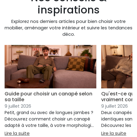
inspirations
Explorez nos derniers articles pour bien choisir votre
mobilier, aménager votre intérieur et suivre les tendances
déco.
Guide pour choisir un canapé selon
Qu'est-ce qui
sa taille
vraiment conf
9 juillet 2026
9 juillet 2026
Petit, grand ou avec de longues jambes ?
Deux canapés p
Découvrez comment choisir un canapé
identiques sans 
adapté à votre taille, à votre morphologie
Découvrez les cr
et à votre confort.
réellement votre
: Guide pour choisir un canapé selon sa taille
: Qu
Lire la suite
Lire la suite