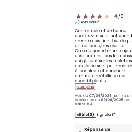
4
/
5
Avis vérifié
Confortable et de bonne 
qualite, vite salissant quand
meme mais tient bien la plu
et très beau,très classe.

On a du quand meme ajout
des scratchs sous les coussi
qui glissent sur les tablettes
cote,ils ne sont pas mainte
à leur place et boucher l 
armature métallique car 
quand il pleut ,u
...
voir plus
Avis du
07/09/2025
, suite à u
expérience du
09/06/2025
par
Valerie J.
Utile
(0)
Signaler
Réponse de