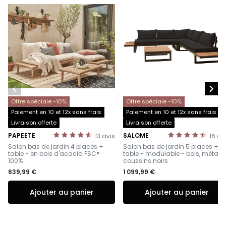


Offre spéciale -10%
Offre spéciale -10%
Paiement en 10 et 12x sans frais
Paiement en 10 et 12x sans frais
Livraison offerte
Livraison offerte
PAPEETE
SALOME
13
avis
16
av
-
-
Salon bas de jardin 4 places +
Salon bas de jardin 5 places +
table - en bois d'acacia FSC®
table - modulable - bois, métal e
100%
coussins noirs
639,99 €
1 099,99 €
Ajouter au panier
Ajouter au panier