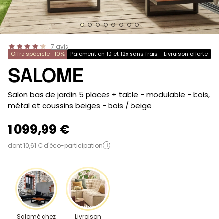
7
avis
Offre spéciale -10%
Paiement en 10 et 12x sans frais
Livraison offerte
SALOME
-
Salon bas de jardin 5 places + table - modulable - bois,
métal et coussins beiges
- bois / beige
1 099,99 €
dont 10,61 € d'éco-participation
i
Salomé chez
Livraison