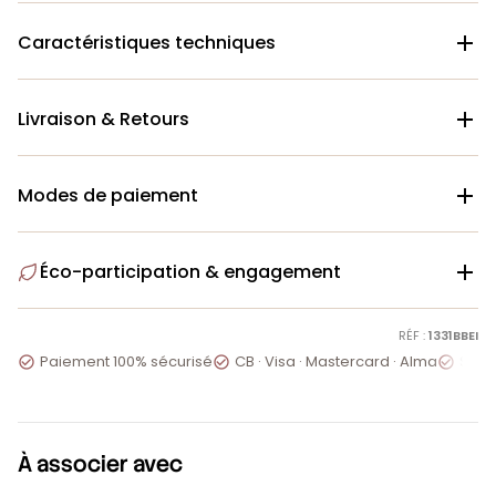
Caractéristiques techniques

Livraison & Retours

Modes de paiement

Éco-participation & engagement

RÉF :
1331BBEI
Paiement 100% sécurisé
CB · Visa · Mastercard · Alma
Servi



À associer avec