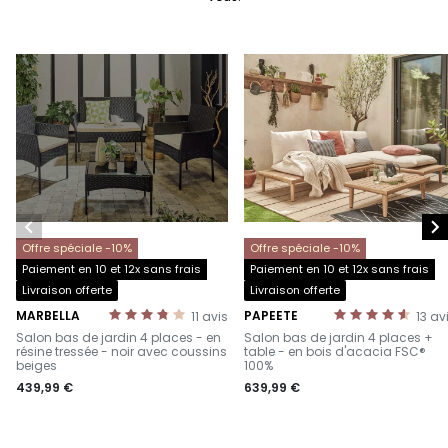


Offre spéciale -10%
Offre spéciale -10%
Paiement en 10 et 12x sans frais
Paiement en 10 et 12x sans frais
Livraison offerte
Livraison offerte
MARBELLA
PAPEETE
11
avis
13
av
-
-
Salon bas de jardin 4 places - en
Salon bas de jardin 4 places +
résine tressée - noir avec coussins
table - en bois d'acacia FSC®
beiges
100%
439,99 €
639,99 €