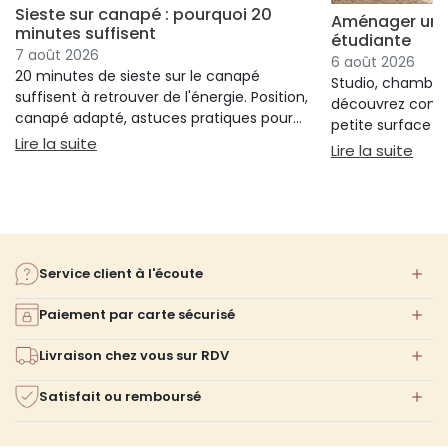
Sieste sur canapé : pourquoi 20
Aménager un s
minutes suffisent
étudiante
7 août 2026
6 août 2026
20 minutes de sieste sur le canapé
Studio, chambre 
suffisent à retrouver de l'énergie. Position,
découvrez comm
canapé adapté, astuces pratiques pour
petite surface à 
bien s'installer.
: Sieste sur canapé : pourquoi 20 minutes suffi
Lire la suite
confort ni l'espa
: Am
Lire la suite
Service client à l'écoute
Paiement par carte sécurisé
Livraison chez vous sur RDV
Satisfait ou remboursé