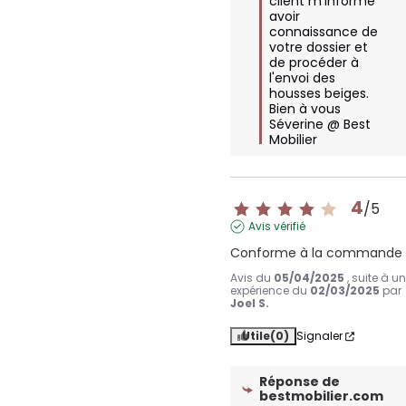
client m'informe 
avoir 
connaissance de 
votre dossier et  
de procéder à 
l'envoi des 
housses beiges.

Bien à vous

Séverine @ Best 
Mobilier
4
/
5
Avis vérifié
Conforme à la commande
Avis du
05/04/2025
, suite à u
expérience du
02/03/2025
par
Joel S.
Utile
(0)
Signaler
Réponse de
bestmobilier.com