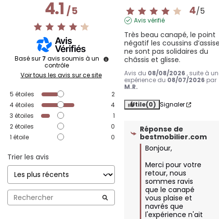
4.1
4
/
5
/
5
Avis vérifié
Très beau canapé, le point 
négatif les coussins d’assise
ne sont pas solidaires du 
Basé sur
7
avis soumis à un
châssis et glisse.
contrôle
Avis du
08/08/2026
, suite à u
Voir tous les avis sur ce site
expérience du
08/07/2026
par
M.R.
5
étoiles
2
Utile
(0)
Signaler
4
étoiles
4
3
étoiles
1
2
étoiles
0
Réponse de
bestmobilier.com
1
étoile
0
Bonjour,  

Trier les avis
Merci pour votre 
retour, nous 
sommes ravis 
que le canapé 
vous plaise et 
navrés que 
l'expérience n'ait 