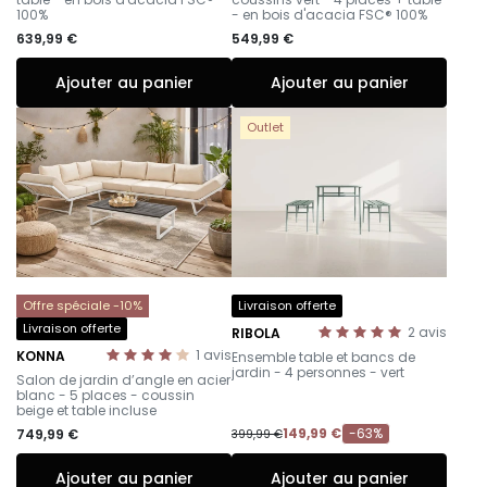
100%
- en bois d'acacia FSC® 100%
639,99 €
549,99 €
Ajouter au panier
Ajouter au panier
Outlet
Offre spéciale -10%
Livraison offerte
Livraison offerte
2
avis
RIBOLA
-
1
avis
KONNA
Ensemble table et bancs de
-
jardin - 4 personnes - vert
Salon de jardin d’angle en acier
blanc - 5 places - coussin
beige et table incluse
149,99 €
-63%
749,99 €
399,99 €
Ajouter au panier
Ajouter au panier