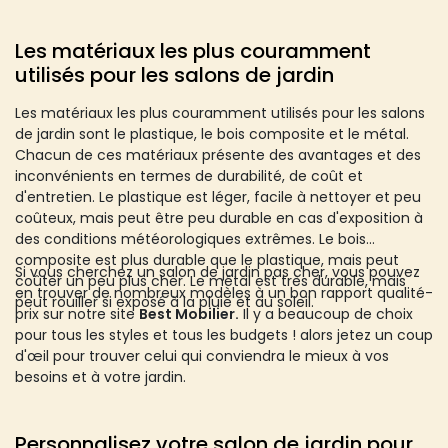
Les matériaux les plus couramment
utilisés pour les salons de jardin
Les matériaux les plus couramment utilisés pour les salons
de jardin sont le plastique, le bois composite et le métal.
Chacun de ces matériaux présente des avantages et des
inconvénients en termes de durabilité, de coût et
d'entretien. Le plastique est léger, facile à nettoyer et peu
coûteux, mais peut être peu durable en cas d'exposition à
des conditions météorologiques extrêmes. Le bois
composite est plus durable que le plastique, mais peut
Si vous cherchez un salon de jardin pas cher, vous pouvez
coûter un peu plus cher. Le métal est très durable, mais
en trouver de nombreux modèles à un bon rapport qualité-
peut rouiller si exposé à la pluie et au soleil.
prix sur notre site
Best Mobilier.
Il y a beaucoup de choix
pour tous les styles et tous les budgets ! alors jetez un coup
d'œil pour trouver celui qui conviendra le mieux à vos
besoins et à votre jardin.
Personnalisez votre salon de jardin pour