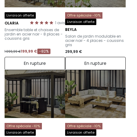
Livraison offerte
Offre spéciale -10%
Livraison offerte
1
avis
OLARIA
-
BEYLA
Ensemble table et chaises de
–
jardin en acier noir - 8 places -
Salon de jardin modulable en
coussins gris
acier noir - 4 places - coussins
gris
199,99 €
-82%
299,99 €
1 099,99 €
En rupture
En rupture
Offre spéciale -10%
Offre spéciale -10%
Livraison offerte
Livraison offerte