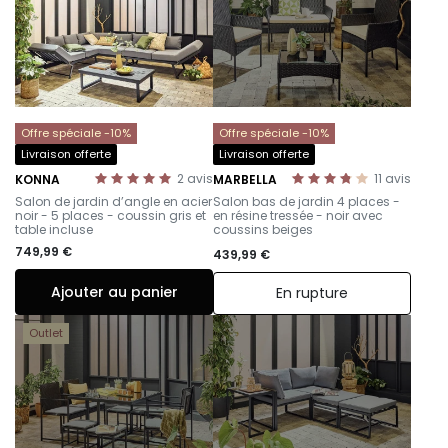
Offre spéciale -10%
Offre spéciale -10%
Livraison offerte
Livraison offerte
2
avis
11
avis
KONNA
MARBELLA
-
-
Salon de jardin d’angle en acier
Salon bas de jardin 4 places -
noir - 5 places - coussin gris et
en résine tressée - noir avec
table incluse
coussins beiges
749,99 €
439,99 €
Ajouter au panier
En rupture
Outlet