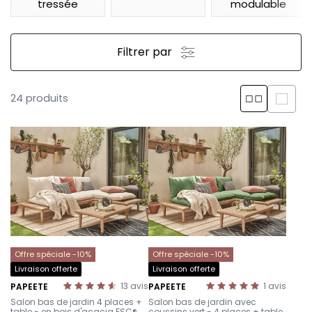
tressée
modulable
Filtrer par
24 produits
Offre spéciale -10%
Offre spéciale -10%
Livraison offerte
Livraison offerte
13
avis
1
avis
PAPEETE
PAPEETE
-
-
Salon bas de jardin 4 places +
Salon bas de jardin avec
table - en bois d'acacia FSC®
coussins vert - 4 places + table