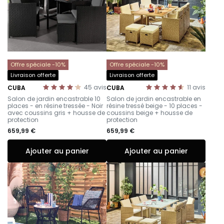
Offre spéciale -10%
Offre spéciale -10%
Livraison offerte
Livraison offerte
45
avis
11
avis
CUBA
CUBA
-
–
Salon de jardin encastrable 10
Salon de jardin encastrable en
places - en résine tressée - Noir
résine tressé beige - 10 places -
avec coussins gris + housse de
coussins beige + housse de
protection
protection
659,99 €
659,99 €
Ajouter au panier
Ajouter au panier