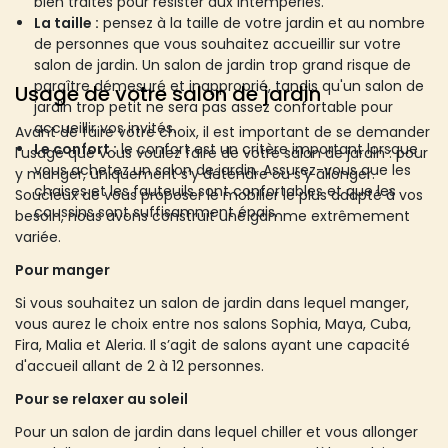
bien traités pour résister aux intempéries.
La taille :
pensez à la taille de votre jardin et au nombre
de personnes que vous souhaitez accueillir sur votre
salon de jardin. Un salon de jardin trop grand risque de
paraître démesuré et inapproprié, tandis qu'un salon de
Usage de votre salon de jardin
jardin trop petit ne sera pas assez confortable pour
accueillir vos invités.
Avant de faire votre choix, il est important de se demander
Le confort :
le confort est un critère important lorsque
l’usage que vous voulez faire de votre salon de jardin : pour
vous achetez un salon de jardin. Assurez-vous que les
y manger, uniquement s’y détendre ou s’y allonger.
chaises et les fauteuils sont confortables et que les
Soucieux de vous proposer le mobilier le plus adapté à vos
coussins sont suffisamment épais.
besoin, nous avons construit une gamme extrêmement
variée.
Pour manger
Si vous souhaitez un salon de jardin dans lequel manger,
vous aurez le choix entre nos salons Sophia, Maya, Cuba,
Fira, Malia et Aleria. Il s’agit de salons ayant une capacité
d'accueil allant de 2 à 12 personnes.
Pour se relaxer au soleil
Pour un salon de jardin dans lequel chiller et vous allonger