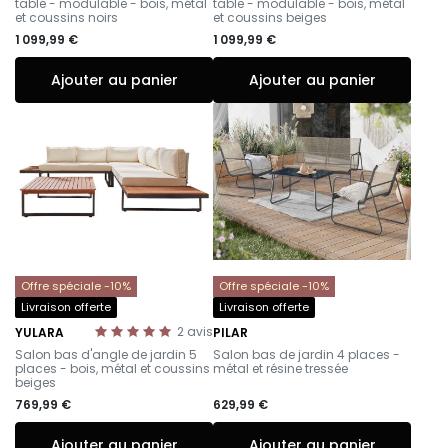
table - modulable - bois, métal
table - modulable - bois, métal
et coussins noirs
et coussins beiges
1 099,99 €
1 099,99 €
Ajouter au panier
Ajouter au panier
Offre spéciale -10%
Offre spéciale -10%
Livraison offerte
Livraison offerte
2
avis
YULARA
PILAR
-
-
Salon bas d'angle de jardin 5
Salon bas de jardin 4 places -
places - bois, métal et coussins
métal et résine tressée
beiges
769,99 €
629,99 €
Ajouter au panier
Ajouter au panier