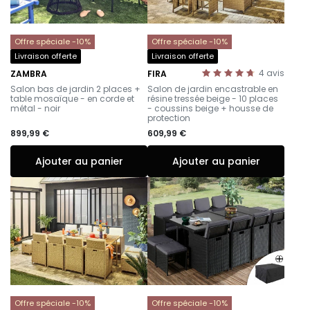
Offre spéciale -10%
Offre spéciale -10%
Livraison offerte
Livraison offerte
4
avis
ZAMBRA
FIRA
-
-
Salon bas de jardin 2 places +
Salon de jardin encastrable en
table mosaïque - en corde et
résine tressée beige - 10 places
métal - noir
- coussins beige + housse de
protection
899,99 €
609,99 €
Ajouter au panier
Ajouter au panier
Offre spéciale -10%
Offre spéciale -10%