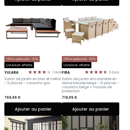
Offre spéciale -10%
Offre spéciale -10%
Livraison offerte
Livraison offerte
1
avis
3
avis
YULARA
FIRA
-
–
Salon de jardin en bois et métal
Salon de jardin encastrable en
- 5 places - coussins gris
résine tressée beige - 12 places -
coussins beige + housse de
protection
769,99 €
719,99 €
Ajouter au panier
Ajouter au panier