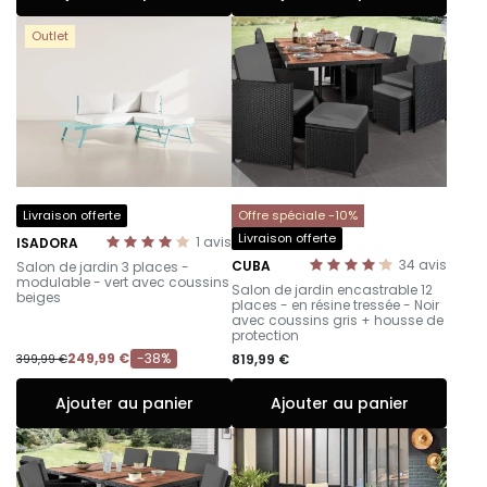
Outlet
Livraison offerte
Offre spéciale -10%
Livraison offerte
1
avis
ISADORA
-
34
avis
CUBA
Salon de jardin 3 places -
-
modulable - vert avec coussins
Salon de jardin encastrable 12
beiges
places - en résine tressée - Noir
avec coussins gris + housse de
protection
249,99 €
-38%
819,99 €
399,99 €
Ajouter au panier
Ajouter au panier