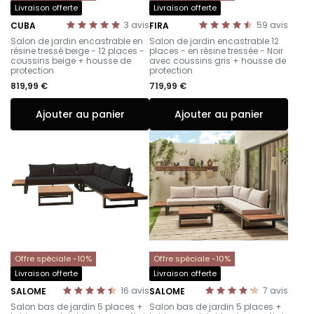
Livraison offerte
Livraison offerte
3
avis
59
avis
CUBA
FIRA
-
-
Salon de jardin encastrable en
Salon de jardin encastrable 12
résine tressé beige - 12 places -
places - en résine tressée - Noir
coussins beige + housse de
avec coussins gris + housse de
protection
protection
819,99 €
719,99 €
Ajouter au panier
Ajouter au panier
Offre spéciale -10%
Offre spéciale -10%
Livraison offerte
Livraison offerte
16
avis
7
avis
SALOME
SALOME
-
-
Salon bas de jardin 5 places +
Salon bas de jardin 5 places +