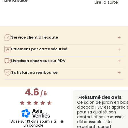
Lire la suite
confort ni l'espa
: Am
Lire la suite
Service client à l'écoute
Paiement par carte sécurisé
Livraison chez vous sur RDV
Satisfait ou remboursé
4.6
/
5
Résumé des avis
Ce salon de jardin en boi
d'acacia FSC est appréci
pour sa qualité, son
confort et ses mousses
Basé sur
13
avis soumis à
déhoussables. Un
un contrôle
excellent rapport