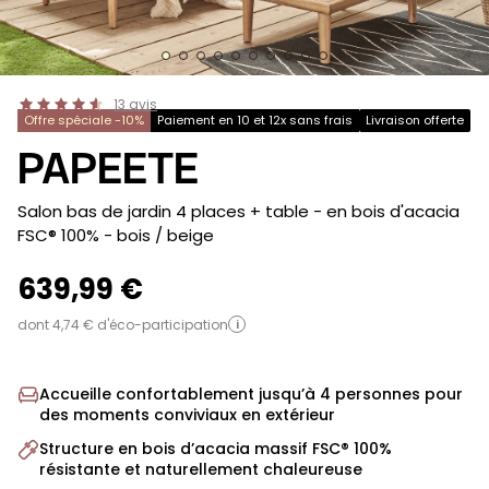
13
avis
Offre spéciale -10%
Paiement en 10 et 12x sans frais
Livraison offerte
PAPEETE
-
Salon bas de jardin 4 places + table - en bois d'acacia
FSC® 100%
- bois / beige
639,99 €
dont 4,74 € d'éco-participation
i
Accueille confortablement jusqu’à 4 personnes pour
des moments conviviaux en extérieur
Structure en bois d’acacia massif FSC® 100%
résistante et naturellement chaleureuse