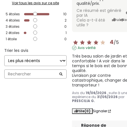
Voir tous les avis sur ce site
qualité/prix.
Ce résumé est généré
5
étoiles
10
par IA
Cela a-t-il été
Oui
No
4
étoiles
2
utile ?
3
étoiles
0
2
étoiles
1
1
étoile
0
4
/
5
Avis vérifié
Trier les avis
Très beau salon de jardin et
confortable ! A voir dans le 
temps si le bois est de bonn
qualité. 

Livraison par contre 
catastrophique, changer de
transporteur !
Avis du
19/06/2026
, suite à un
expérience du
31/05/2026
par
PRESCILIA G.
Utile
(0)
Signaler
Réponse de