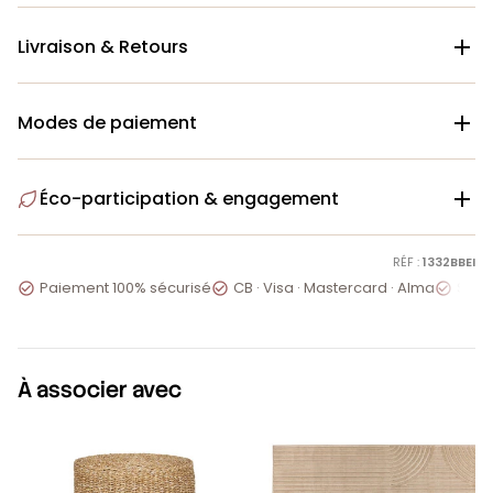
Livraison & Retours

Modes de paiement

Éco-participation & engagement

RÉF :
1332BBEI
Paiement 100% sécurisé
CB · Visa · Mastercard · Alma
Servi



À associer avec