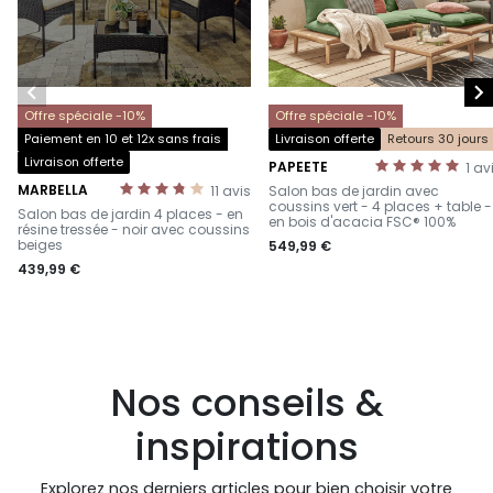


Offre spéciale -10%
Offre spéciale -10%
Paiement en 10 et 12x sans frais
Livraison offerte
Retours 30 jours
Livraison offerte
PAPEETE
1
av
-
MARBELLA
11
avis
Salon bas de jardin avec
-
coussins vert - 4 places + table -
Salon bas de jardin 4 places - en
en bois d'acacia FSC® 100%
résine tressée - noir avec coussins
beiges
549,99 €
439,99 €
Nos conseils &
inspirations
Explorez nos derniers articles pour bien choisir votre