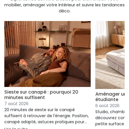
mobilier, aménager votre intérieur et suivre les tendances
déco.
Sieste sur canapé : pourquoi 20
Aménager un s
minutes suffisent
étudiante
7 août 2026
6 août 2026
20 minutes de sieste sur le canapé
Studio, chambre 
suffisent à retrouver de l'énergie. Position,
découvrez comm
canapé adapté, astuces pratiques pour
petite surface à 
bien s'installer.
: Sieste sur canapé : pourquoi 20 minutes suffi