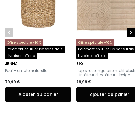


Offre spéciale -10%
Offre spéciale -10%
Paiement en 10 et 12x sans frais
Paiement en 10 et 12x sans frais
Livraison offerte
Livraison offerte
JENNA
RIO
-
-
Pouf - en jute naturelle
Tapis rectangulaire motif abstrai
- intérieur et extérieur - beige
79,99 €
79,99 €
Ajouter au panier
Ajouter au panier