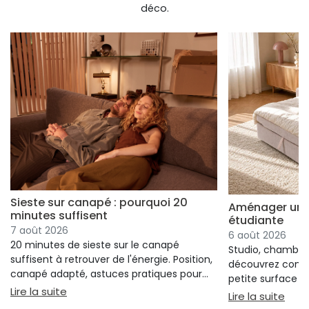
déco.
Sieste sur canapé : pourquoi 20
Aménager un s
minutes suffisent
étudiante
7 août 2026
6 août 2026
20 minutes de sieste sur le canapé
Studio, chambre 
suffisent à retrouver de l'énergie. Position,
découvrez comm
canapé adapté, astuces pratiques pour
petite surface à 
bien s'installer.
: Sieste sur canapé : pourquoi 20 minutes suffi
Lire la suite
confort ni l'espa
: Am
Lire la suite