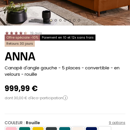
19
avis
Offre spéciale -10%
Paiement en 10 et 12x sans frais
Retours 30 jours
ANNA
-
Canapé d'angle gauche - 5 places - convertible - en
velours
- rouille
999,99 €
dont 30,00 € d'éco-participation
i
COULEUR :
Rouille
9 options