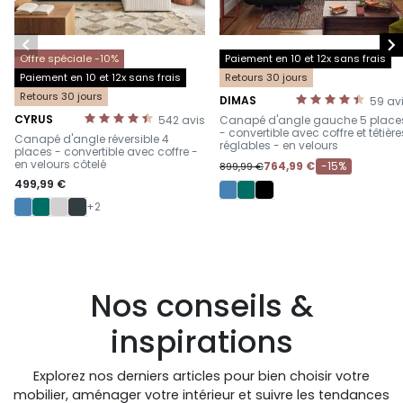


Offre spéciale -10%
Paiement en 10 et 12x sans frais
Paiement en 10 et 12x sans frais
Retours 30 jours
Retours 30 jours
DIMAS
59
av
-
CYRUS
542
avis
Canapé d'angle gauche 5 place
-
- convertible avec coffre et têtière
Canapé d'angle réversible 4
réglables - en velours
places - convertible avec coffre -
en velours côtelé
764,99 €
-15%
899,99 €
499,99 €
+2
Nos conseils &
inspirations
Explorez nos derniers articles pour bien choisir votre
mobilier, aménager votre intérieur et suivre les tendances