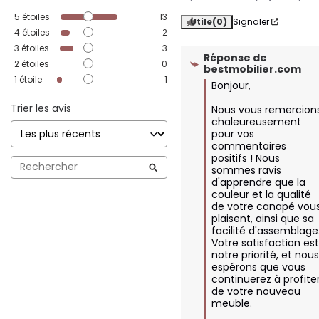
5
étoiles
13
Utile
(0)
Signaler
4
étoiles
2
3
étoiles
3
Réponse de
2
étoiles
0
bestmobilier.com
1
étoile
1
Bonjour,

Trier les avis
Nous vous remercions
chaleureusement 
pour vos 
commentaires 
positifs ! Nous 
sommes ravis 
d'apprendre que la 
couleur et la qualité 
de votre canapé vous
plaisent, ainsi que sa 
facilité d'assemblage.
Votre satisfaction est
notre priorité, et nous
espérons que vous 
continuerez à profiter
de votre nouveau 
meuble.
