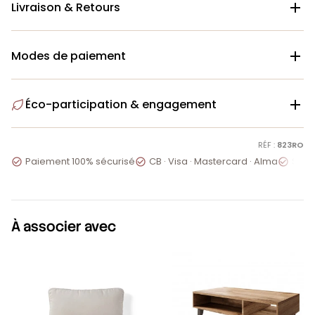
Livraison & Retours

Modes de paiement

Éco-participation & engagement

RÉF :
823RO
Paiement 100% sécurisé
CB · Visa · Mastercard · Alma
Servi



À associer avec