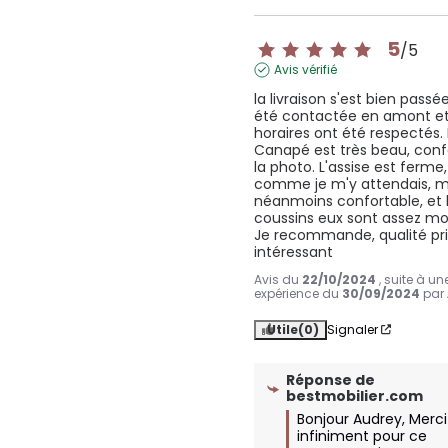
5
/
5
Avis vérifié
la livraison s'est bien passée, 
été contactée en amont et 
horaires ont été respectés. 
Canapé est très beau, conf
la photo. L'assise est ferme, 
comme je m'y attendais, ma
néanmoins confortable, et l
coussins eux sont assez moe
Je recommande, qualité prix
intéressant
Avis du
22/10/2024
, suite à un
expérience du
30/09/2024
par
Utile
(0)
Signaler
Réponse de
bestmobilier.com
Bonjour Audrey, Merci 
infiniment pour ce 