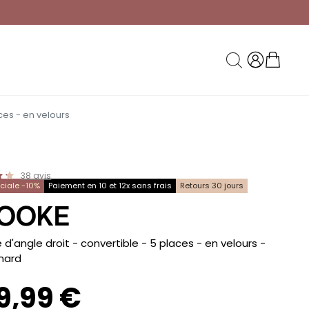
ces - en velours
38
avis
éciale -10%
Paiement en 10 et 12x sans frais
Retours 30 jours
OOKE
d'angle droit - convertible - 5 places - en velours
-
nard
9,99 €