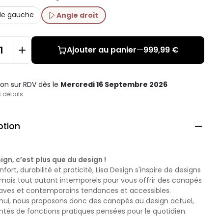
le gauche
Angle droit
Ajouter au panier
—
999,99 €
ison sur RDV
dès le
Mercredi 16 Septembre 2026
s détails
ption

ign, c’est plus que du design !
fort, durabilité et praticité, Lisa Design s'inspire de designs
 mais tout autant intemporels pour vous offrir des canapés
aves et contemporains tendances et accessibles.
'hui, nous proposons donc des canapés au design actuel,
tés de fonctions pratiques pensées pour le quotidien.