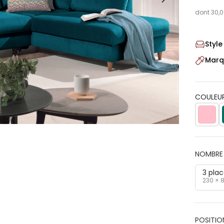
dont 30,0
Styl
Marq
COULEUR
NOMBRE 
3 pla
230 × 
POSITIO