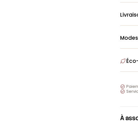
Livrai
Modes
Éco
Paiem

Servic

À ass