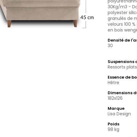
polyuréthann
30Kg/m3 - Dos
polyester sil
granulés de 
velours 100 %
en bois weng
Densité de l'
30
Suspensions d
Ressorts plat
Essence de bo
Hêtre
Dimensions 
182x126
Marque
Lisa Design
Poids
98 kg