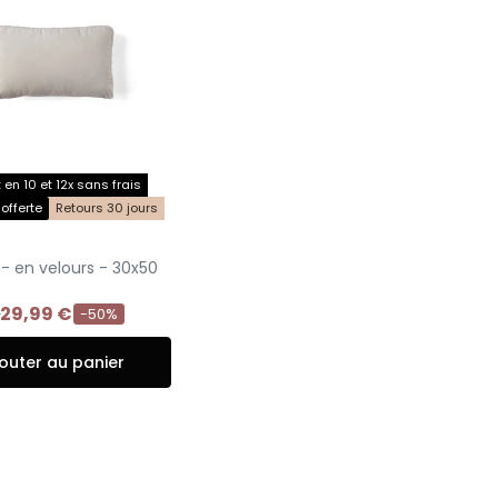
en 10 et 12x sans frais
 offerte
Retours 30 jours
- en velours - 30x50
€
29,99 €
-50%
outer au panier