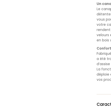
Un cana
Le canap
détente 
vous pou
votre ca
rendent
velours 
en bois 
Confort
Fabriqué
a été tr
d’assis
La fonct
déploie
vos pro
Caract