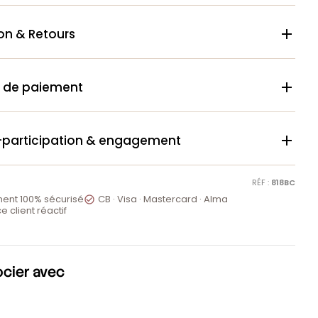
son & Retours

 de paiement

-participation & engagement

RÉF :
818BC
ent 100% sécurisé
CB · Visa · Mastercard · Alma

e client réactif
ocier avec