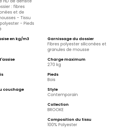
e HD de densité
sier : fibres
iconées et de
mousses - Tissu
 polyester - Pieds
é
assise en kg/m3
Garnissage du dossier
Fibres polyester siliconées et
granules de mousse
'assise
Charge maximum
s
270 kg
is
Pieds
Bois
du couchage
Style
Contemporain
Collection
BROOKE
Composition du tissu
100% Polyester