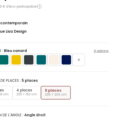
0 € d'éco-participation
i
e contemporain
ue Lisa Design
 :
Bleu canard
9 options
+
DE PLACES
:
5 places
ces
4 places
5 places
88 cm
233 × 153 cm
235 × 200 cm
N DE L'ANGLE
:
Angle droit