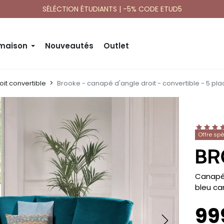
SÉLÉCTION ÉTUDIANTS | -5% CODE ETUD5
 maison
Nouveautés
Outlet
it convertible
Brooke - canapé d'angle droit - convertible - 5 pla
Offre sp
BR
-
Canapé 
bleu ca
99