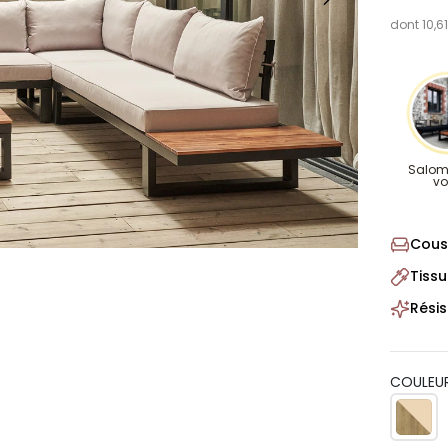
dont 10,6
Salom
v
Cous
Tiss
Résis
COULEUR