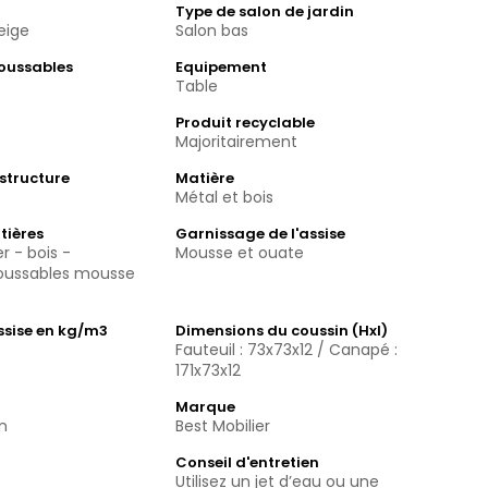
Type de salon de jardin
beige
Salon bas
oussables
Equipement
Table
Produit recyclable
e
Majoritairement
 structure
Matière
Métal et bois
tières
Garnissage de l'assise
r - bois -
Mousse et ouate
oussables mousse
assise en kg/m3
Dimensions du coussin (Hxl)
Fauteuil : 73x73x12 / Canapé :
171x73x12
Marque
n
Best Mobilier
Conseil d'entretien
Utilisez un jet d’eau ou une