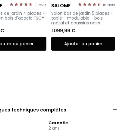
E
SALOME
13
avis
16
avis
-
s de jardin 4 places +
Salon bas de jardin 5 places +
en bois d'acacia FSC®
table - modulable - bois,
métal et coussins noirs
 €
1 099,99 €
outer au panier
Ajouter au panier

iques techniques complètes
Garantie
2 ans