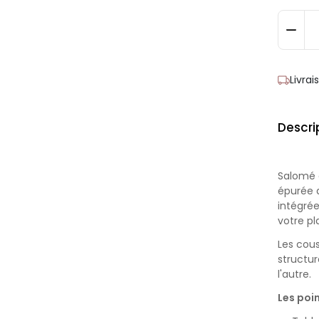
Livra
Descri
Salomé e
épurée q
intégrée
votre pl
Les cous
structur
l'autre.
Les poin