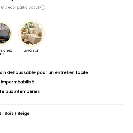
1 € d'éco-participation
i
é chez
Livraison
ous
sin déhoussable pour un entretien facile
u imperméabilisé
te aux intempéries
 :
Bois / Beige