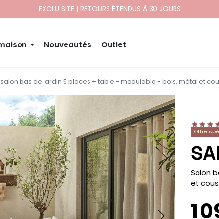
PAYEZ EN 10X ET 12X SANS FRAIS
 maison
Nouveautés
Outlet
salon bas de jardin 5 places + table - modulable - bois, métal et co
Offre sp
SA
-
Salon b
et cous
1 