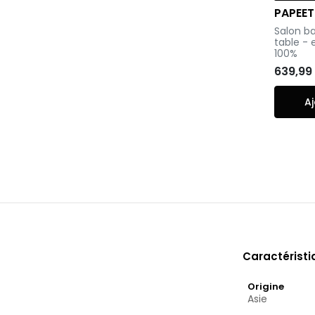
PAPEET
-
Salon ba
table - 
100%
639,99
Aj
Caractérist
Origine
Asie