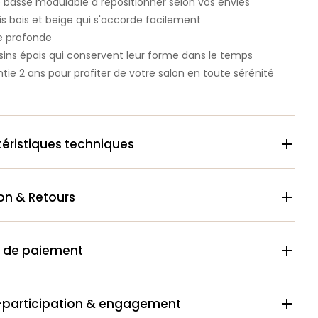
 basse modulable à repositionner selon vos envies
is bois et beige qui s'accorde facilement
e profonde
ins épais qui conservent leur forme dans le temps
tie 2 ans pour profiter de votre salon en toute sérénité
éristiques techniques

son & Retours

 de paiement

-participation & engagement
