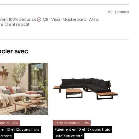
RÉF :
1331BBEI
ent 100% sécurisé
CB · Visa · Mastercard · Alma

e client réactif
ocier avec
éciale -10%
Offre spéciale -10%
en 10 et 12x sans frais
Paiement en 10 et 12x sans frais
 offerte
Livraison offerte