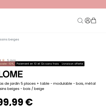
ussins beiges
5
avis
éciale -10%
Paiement en 10 et 12x sans frais
Livraison offerte
LOME
as de jardin 5 places + table - modulable - bois, métal
sins beiges
- bois / beige
099,99 €