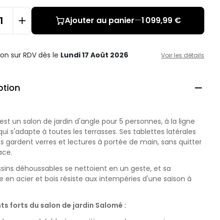
Ajouter au panier
—
1 099,99 €
ison sur RDV
dès le
Lundi 17 Août 2026
Voir les détails
ption

st un salon de jardin d'angle pour 5 personnes, à la ligne
ui s'adapte à toutes les terrasses. Ses tablettes latérales
s gardent verres et lectures à portée de main, sans quitter
ace.
sins déhoussables se nettoient en un geste, et sa
e en acier et bois résiste aux intempéries d'une saison à
ts forts du salon de jardin Salomé :