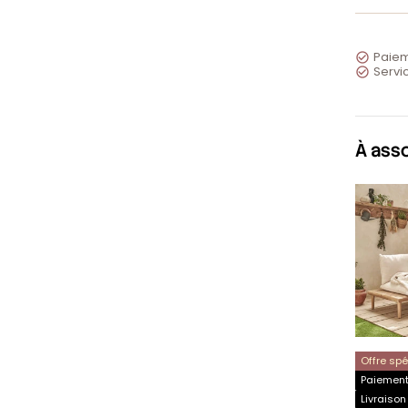
Paiem

Servic

À ass
Offre sp
Paiement 
Livraison