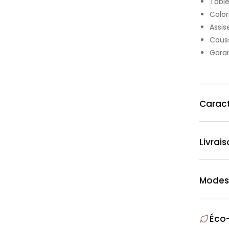
Table
Color
Assis
Couss
Garan
Caract
Livrai
Modes
Éco