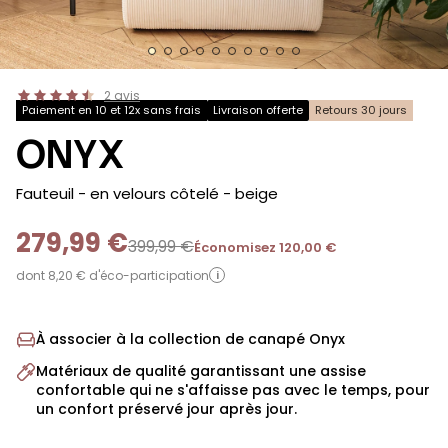
2
avis
Paiement en 10 et 12x sans frais
Livraison offerte
Retours 30 jours
ONYX
-
Fauteuil - en velours côtelé
- beige
279,99 €
399,99 €
Économisez 120,00 €
dont 8,20 € d'éco-participation
i
À associer à la collection de canapé Onyx
Matériaux de qualité garantissant une assise
confortable qui ne s'affaisse pas avec le temps, pour
un confort préservé jour après jour.