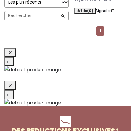
27/10/2024
par
M.G.
Utile
(0)
Signaler
1
DES REDUCTIONS EXCLUSIVES*