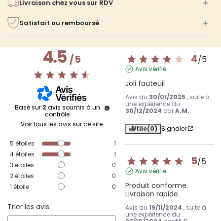
Livraison chez vous sur RDV
Satisfait ou remboursé
4.5
4
/
5
/
5
Avis vérifié
Joli fauteuil
Avis du
30/01/2025
, suite à
une expérience du
Basé sur
2
avis soumis à un
30/12/2024
par
A.M.
contrôle
Voir tous les avis sur ce site
Utile
(0)
Signaler
5
étoiles
1
4
étoiles
1
5
/
5
3
étoiles
0
Avis vérifié
2
étoiles
0
Produit conforme. 
1
étoile
0
Livraison rapide
Trier les avis
Avis du
19/11/2024
, suite à
une expérience du