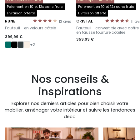
Paiement en 10 et 12x sans frais
Paiement en 10 et 12x sans frais
Livraison offerte
Livraison offerte
RUNE
CRISTAL
12
avis
11
av
-
-
Fauteuil - en velours côtelé
Fauteuil - convertible avec coffre
en fausse fourrure côtelée
399,99 €
359,99 €
+2
Nos conseils &
inspirations
Explorez nos derniers articles pour bien choisir votre
mobilier, aménager votre intérieur et suivre les tendances
déco.