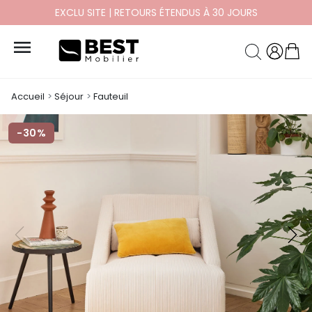
EXCLU SITE | RETOURS ÉTENDUS À 30 JOURS

Accueil
Séjour
Fauteuil
-30%