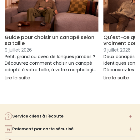
Guide pour choisir un canapé selon
Qu'est-ce qui
sa taille
vraiment conf
9 juillet 2026
9 juillet 2026
Petit, grand ou avec de longues jambes ?
Deux canapés p
Découvrez comment choisir un canapé
identiques sans 
adapté à votre taille, à votre morphologie
Découvrez les cr
et à votre confort.
réellement votre
: Guide pour choisir un canapé selon sa taille
: Qu
Lire la suite
Lire la suite
votre choix.
Service client à l'écoute
Paiement par carte sécurisé