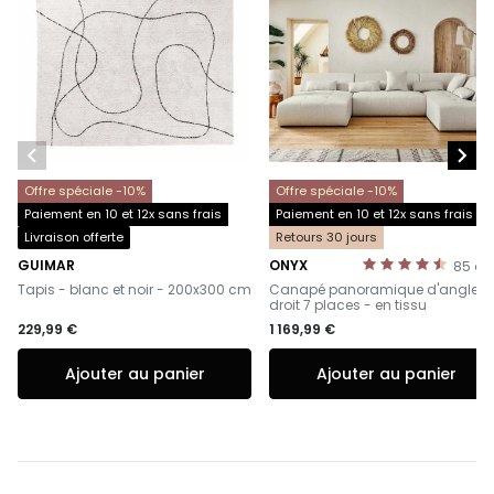


Offre spéciale -10%
Offre spéciale -10%
Paiement en 10 et 12x sans frais
Paiement en 10 et 12x sans frais
Livraison offerte
Retours 30 jours
GUIMAR
ONYX
85
av
-
-
Tapis - blanc et noir - 200x300 cm
Canapé panoramique d'angle
droit 7 places - en tissu
229,99 €
1 169,99 €
Ajouter au panier
Ajouter au panier