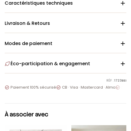
Caractéristiques techniques

Livraison & Retours

Modes de paiement

Éco-participation & engagement

RÉF :
1723BEI
Paiement 100% sécurisé
CB · Visa · Mastercard · Alma
Servi



À associer avec