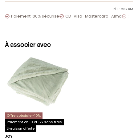
RÉF :
2824M
Paiement 100% sécurisé
CB · Visa · Mastercard · Alma
Servi



À associer avec
Offre spéciale -10%
Paiement en 10 et 12x sans frais
Livraison offerte
JOY