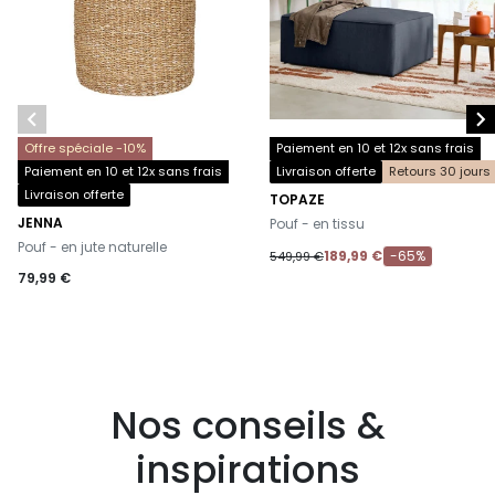


Offre spéciale -10%
Paiement en 10 et 12x sans frais
Paiement en 10 et 12x sans frais
Livraison offerte
Retours 30 jours
Livraison offerte
TOPAZE
-
JENNA
Pouf - en tissu
-
Pouf - en jute naturelle
189,99 €
-65%
549,99 €
79,99 €
Nos conseils &
inspirations