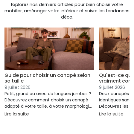
Explorez nos derniers articles pour bien choisir votre
mobilier, aménager votre intérieur et suivre les tendances
déco.
Guide pour choisir un canapé selon
Qu'est-ce qui
sa taille
vraiment conf
9 juillet 2026
9 juillet 2026
Petit, grand ou avec de longues jambes ?
Deux canapés p
Découvrez comment choisir un canapé
identiques sans 
adapté à votre taille, à votre morphologie
Découvrez les cr
et à votre confort.
réellement votre
: Guide pour choisir un canapé selon sa taille
: Qu
Lire la suite
Lire la suite
votre choix.