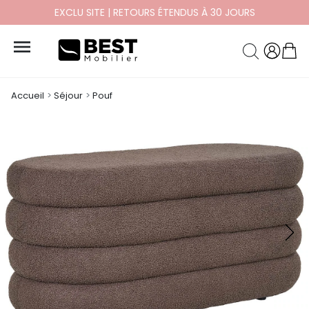
PAYEZ EN 10X ET 12X SANS FRAIS

Accueil
Séjour
Pouf