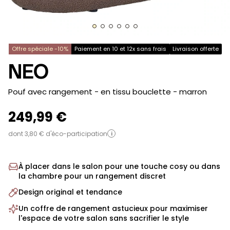
Offre spéciale -10%
Paiement en 10 et 12x sans frais
Livraison offerte
NEO
-
Pouf avec rangement - en tissu bouclette
- marron
249,99 €
dont 3,80 € d'éco-participation
i
À placer dans le salon pour une touche cosy ou dans
la chambre pour un rangement discret
Design original et tendance
Un coffre de rangement astucieux pour maximiser
l'espace de votre salon sans sacrifier le style