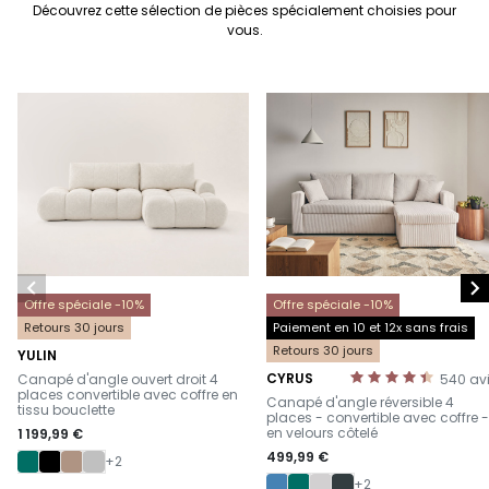
Découvrez cette sélection de pièces spécialement choisies pour
vous.


Offre spéciale -10%
Offre spéciale -10%
Retours 30 jours
Paiement en 10 et 12x sans frais
Retours 30 jours
YULIN
-
CYRUS
Canapé d'angle ouvert droit 4
540
av
-
places convertible avec coffre en
Canapé d'angle réversible 4
tissu bouclette
places - convertible avec coffre -
en velours côtelé
1 199,99 €
499,99 €
+2
+2