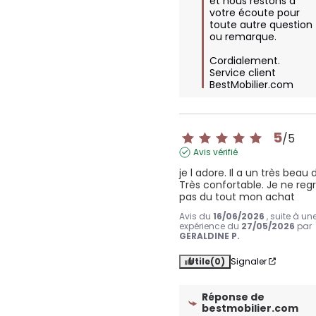
et nous restons à 
votre écoute pour 
toute autre question 
ou remarque.

Cordialement.

Service client 
BestMobilier.com
5
/
5
Avis vérifié
je l adore. Il a un très beau d
Très confortable. Je ne regr
pas du tout mon achat
Avis du
16/06/2026
, suite à un
expérience du
27/05/2026
par
GERALDINE P.
Utile
(0)
Signaler
Réponse de
bestmobilier.com