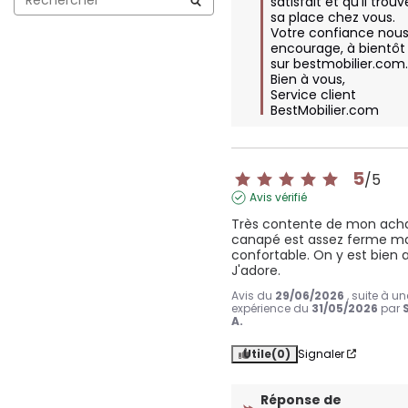
satisfait et qu'il trouve
sa place chez vous.  

Votre confiance nous
encourage, à bientôt 
sur bestmobilier.com.  
Bien à vous,

Service client 
BestMobilier.com
5
/
5
Avis vérifié
Très contente de mon achat
canapé est assez ferme ma
confortable. On y est bien as
J'adore.
Avis du
29/06/2026
, suite à un
expérience du
31/05/2026
par
A.
Utile
(0)
Signaler
Réponse de