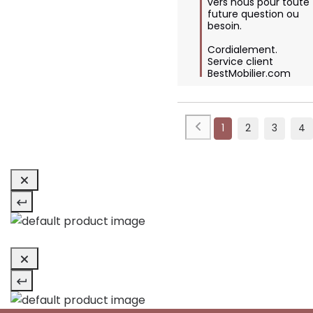
vers nous pour toute 
future question ou 
besoin.

Cordialement.

Service client 
BestMobilier.com
1
2
3
4