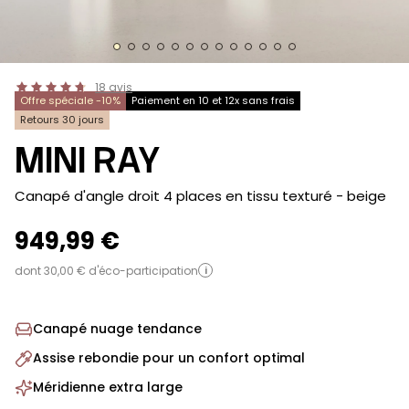
18
avis
Offre spéciale -10%
Paiement en 10 et 12x sans frais
Retours 30 jours
MINI RAY
-
Canapé d'angle droit 4 places en tissu texturé
- beige
949,99 €
dont 30,00 € d'éco-participation
i
Canapé nuage tendance
Assise rebondie pour un confort optimal
Méridienne extra large