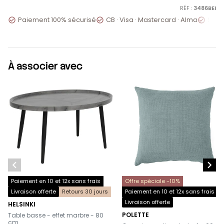
RÉF :
3486BEI
Paiement 100% sécurisé
CB · Visa · Mastercard · Alma
Servi



À associer avec


Paiement en 10 et 12x sans frais
Offre spéciale -10%
Livraison offerte
Retours 30 jours
Paiement en 10 et 12x sans frais
Livraison offerte
HELSINKI
-
POLETTE
Table basse - effet marbre - 80
-
cm