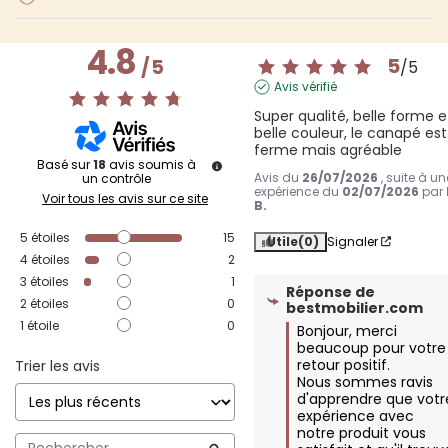
4.8
5
/
5
/
5
Avis vérifié
Super qualité, belle forme et
belle couleur, le canapé est 
ferme mais agréable
Basé sur
18
avis soumis à
Avis du
26/07/2026
, suite à un
un contrôle
expérience du
02/07/2026
par
Voir tous les avis sur ce site
B.
5
étoiles
15
Utile
(0)
Signaler
4
étoiles
2
3
étoiles
1
Réponse de
2
étoiles
0
bestmobilier.com
1
étoile
0
Bonjour, merci 
beaucoup pour votre 
retour positif.  

Trier les avis
Nous sommes ravis 
d'apprendre que votre
expérience avec 
notre produit vous 