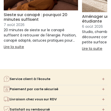
Sieste sur canapé : pourquoi 20
Aménager un s
minutes suffisent
étudiante
7 août 2026
6 août 2026
20 minutes de sieste sur le canapé
Studio, chambre 
suffisent à retrouver de l'énergie. Position,
découvrez comm
canapé adapté, astuces pratiques pour
petite surface à 
bien s'installer.
: Sieste sur canapé : pourquoi 20 minutes suffi
Lire la suite
confort ni l'espa
: Am
Lire la suite
Service client à l'écoute
Paiement par carte sécurisé
Livraison chez vous sur RDV
Satisfait ou remboursé