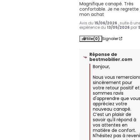
Magnifique canapé. Très 
confortable. Je ne regrette 
mon achat
Avis du
15/06/2026
, suite à un
expérience du
13/05/2026
par
Utile
(0)
Signaler
Réponse de
bestmobilier.com
Bonjour, 

Nous vous remercions
sincèrement pour 
votre retour positif et 
sommes ravis 
d'apprendre que vous
appréciez votre 
nouveau canapé. 
C’est un plaisir de 
savoir qu'il répond à 
vos attentes en 
matière de confort. 
N'hésitez pas à revenir