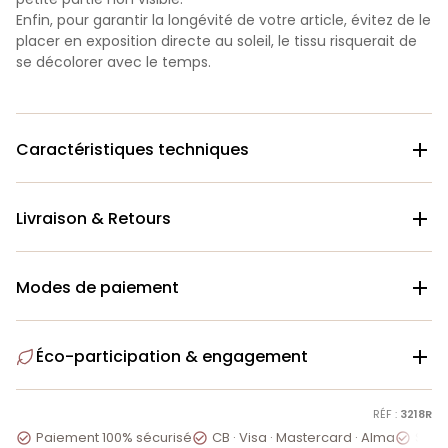
Enfin, pour garantir la longévité de votre article, évitez de le
placer en exposition directe au soleil, le tissu risquerait de
se décolorer avec le temps.
Caractéristiques techniques

Livraison & Retours

Modes de paiement

Éco-participation & engagement

RÉF :
3218R
Paiement 100% sécurisé
CB · Visa · Mastercard · Alma
Servi


