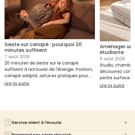
Sieste sur canapé : pourquoi 20
Aménager un s
minutes suffisent
étudiante
7 août 2026
6 août 2026
20 minutes de sieste sur le canapé
Studio, chambre 
suffisent à retrouver de l'énergie. Position,
découvrez comm
canapé adapté, astuces pratiques pour
petite surface à 
bien s'installer.
: Sieste sur canapé : pourquoi 20 minutes suffi
Lire la suite
confort ni l'espa
: Am
Lire la suite
Service client à l'écoute
Paiement par carte sécurisé