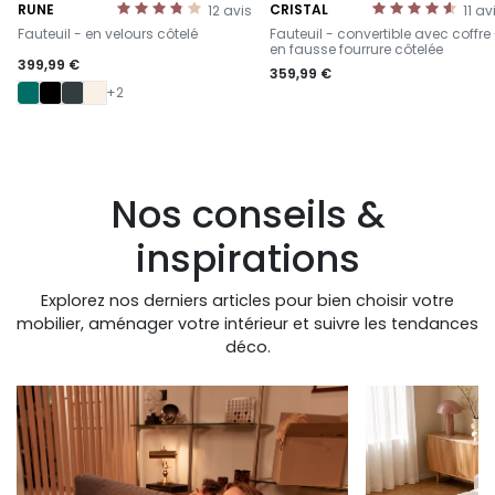
RUNE
CRISTAL
12
avis
11
av
-
-
Fauteuil - en velours côtelé
Fauteuil - convertible avec coffre
en fausse fourrure côtelée
399,99 €
359,99 €
+2
Nos conseils &
inspirations
Explorez nos derniers articles pour bien choisir votre
mobilier, aménager votre intérieur et suivre les tendances
déco.