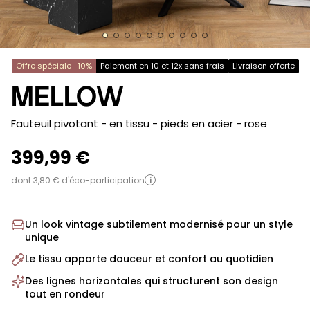
Offre spéciale -10%
Paiement en 10 et 12x sans frais
Livraison offerte
MELLOW
-
Fauteuil pivotant - en tissu - pieds en acier
- rose
399,99 €
dont 3,80 € d'éco-participation
i
Un look vintage subtilement modernisé pour un style
unique
Le tissu apporte douceur et confort au quotidien
Des lignes horizontales qui structurent son design
tout en rondeur