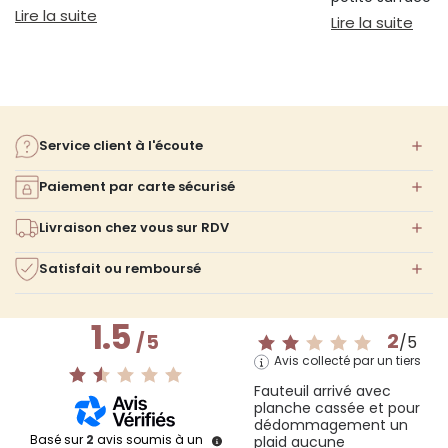
bien s'installer.
: Sieste sur canapé : pourquoi 20 minutes suffi
Lire la suite
confort ni l'espa
: Am
Lire la suite
Service client à l'écoute
Paiement par carte sécurisé
Livraison chez vous sur RDV
Satisfait ou remboursé
1.5
2
/
5
/
5
Avis collecté par un tiers
Fauteuil arrivé avec 
planche cassée et pour 
dédommagement un 
Basé sur
2
avis soumis à un
plaid aucune 