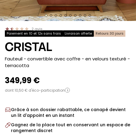
2
avis
Paiement en 10 et 12x sans frais
Livraison offerte
Retours 30 jours
CRISTAL
-
Fauteuil - convertible avec coffre - en velours texturé
-
terracotta
349,99 €
dont 10,50 € d'éco-participation
i
Grâce à son dossier rabattable, ce canapé devient
un lit d'appoint en un instant
Gagnez de la place tout en conservant un espace de
rangement discret