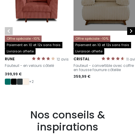


Offre spéciale -10%
Offre spéciale -10%
Paiement en 10 et 12x sans frais
Paiement en 10 et 12x sans frais
Livraison offerte
Livraison offerte
RUNE
CRISTAL
12
avis
11
av
-
-
Fauteuil - en velours côtelé
Fauteuil - convertible avec coffre
en fausse fourrure côtelée
399,99 €
359,99 €
+2
Nos conseils &
inspirations