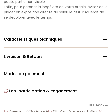
petite partie non visible.
Enfin, pour garantir la longévité de votre article, évitez de le
placer en exposition directe au soleil, le tissu risquerait de
se décolorer avec le temps.
Caractéristiques techniques

Livraison & Retours

Modes de paiement

Éco-participation & engagement

RÉF :
1630TER
Paiement 100% sécurisé
CB · Visa · Mastercard · Alma
Servi


