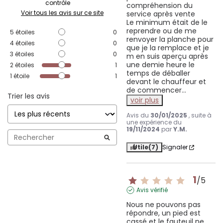
contrôle
compréhension du 
Voir tous les avis sur ce site
service après vente 

Le minimum était de le 
reprendre ou de me 
5
étoiles
0
renvoyer la planche pour 
4
étoiles
0
que je la remplace et je 
3
étoiles
0
m en suis aperçu après 
une demie heure le 
2
étoiles
1
temps de déballer 
1
étoile
1
devant le chauffeur et 
de commencer
...
Trier les avis
voir plus
Avis du
30/01/2025
, suite à
une expérience du
19/11/2024
par
Y.M.
Utile
(7)
Signaler
1
/
5
Avis vérifié
Nous ne pouvons pas 
répondre, un pied est 
cassé et le fauteuil ne 