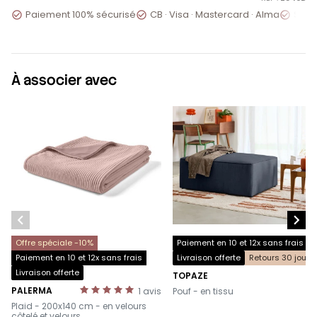
Paiement 100% sécurisé
CB · Visa · Mastercard · Alma
Servi



À associer avec


Offre spéciale -10%
Paiement en 10 et 12x sans frais
Paiement en 10 et 12x sans frais
Livraison offerte
Retours 30 jours
Livraison offerte
TOPAZE
-
PALERMA
1
avis
Pouf - en tissu
-
Plaid - 200x140 cm - en velours
côtelé et velours