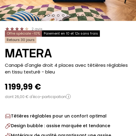
2
avis
Offre spéciale -10%
Paiement en 10 et 12x sans frais
Retours 30 jours
MATERA
-
Canapé d'angle droit 4 places avec têtières réglables
en tissu texturé
- bleu
1 199,99 €
dont 26,00 € d'éco-participation
i
Têtières réglables pour un confort optimal
Design bubble : assise marquée et tendance
Matériaux de qualité garantissant une assise