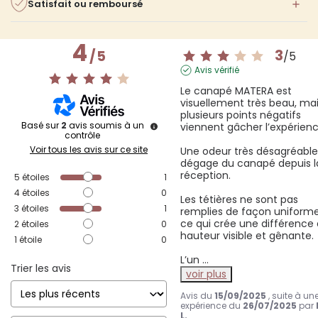
Satisfait ou remboursé
4
3
/
5
/
5
Avis vérifié
Le canapé MATERA est 
visuellement très beau, mai
plusieurs points négatifs 
Basé sur
2
avis soumis à un
viennent gâcher l’expérience
contrôle
Voir tous les avis sur ce site
Une odeur très désagréable 
dégage du canapé depuis la
réception.

5
étoiles
1
4
étoiles
0
Les tétières ne sont pas 
3
étoiles
1
remplies de façon uniforme,
ce qui crée une différence 
2
étoiles
0
hauteur visible et gênante.

1
étoile
0
L’un 
...
Trier les avis
voir plus
Avis du
15/09/2025
, suite à un
expérience du
26/07/2025
par
L.