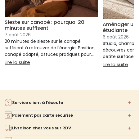
Sieste sur canapé : pourquoi 20
Aménager un s
minutes suffisent
étudiante
7 août 2026
6 août 2026
20 minutes de sieste sur le canapé
Studio, chambre 
suffisent à retrouver de l'énergie. Position,
découvrez comm
canapé adapté, astuces pratiques pour
petite surface à 
bien s'installer.
: Sieste sur canapé : pourquoi 20 minutes suffi
Lire la suite
confort ni l'espa
: Am
Lire la suite
Service client à l'écoute
Paiement par carte sécurisé
Livraison chez vous sur RDV