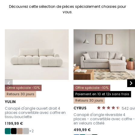
Découvrez cette sélection de pièces spécialement choisies pour
vous.


Offre spéciale -10%
Offre spéciale -10%
Retours 30 jours
Paiement en 10 et 12x sans frais
Retours 30 jours
YULIN
-
CYRUS
Canapé d'angle ouvert droit 4
542
av
-
places convertible avec coffre en
Canapé d'angle réversible 4
tissu bouclette
places - convertible avec coffre -
en velours côtelé
1 199,99 €
499,99 €
+2