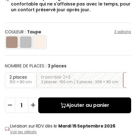
confortable qui ne s'affaisse pas avec le temps, pour
un confort préservé jour après jour.
COULEUR :
Taupe
3 options
NOMBRE DE PLACES
:
3 places
2 places
Ensemble 2+3
3 p
150 × 80 cm
2 places : 150 cm / 3 places : 208 × 80 cm
208
Ajouter au panier
Livraison sur RDV
dès le
Mardi 15 Septembre 2026
Voir les détails