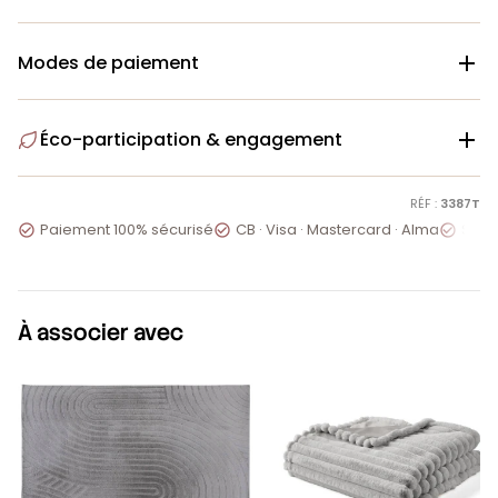
Modes de paiement

Éco-participation & engagement

RÉF :
3387T
Paiement 100% sécurisé
CB · Visa · Mastercard · Alma
Servi



À associer avec