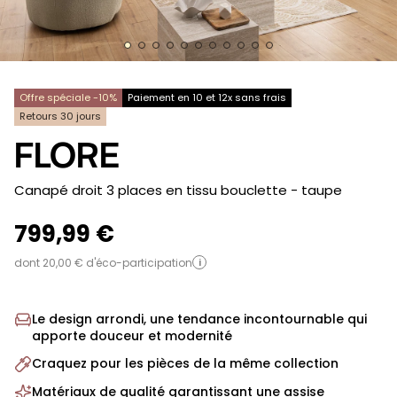
Offre spéciale -10%
Paiement en 10 et 12x sans frais
Retours 30 jours
FLORE
-
Canapé droit 3 places en tissu bouclette
- taupe
799,99 €
dont 20,00 € d'éco-participation
i
Le design arrondi, une tendance incontournable qui
apporte douceur et modernité
Craquez pour les pièces de la même collection
Matériaux de qualité garantissant une assise