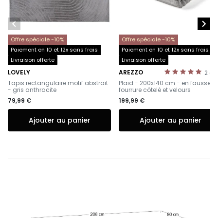


Offre spéciale -10%
Offre spéciale -10%
Paiement en 10 et 12x sans frais
Paiement en 10 et 12x sans frais
Livraison offerte
Livraison offerte
LOVELY
AREZZO
2
av
-
-
Tapis rectangulaire motif abstrait
Plaid - 200x140 cm - en fausse
- gris anthracite
fourrure côtelé et velours
79,99 €
199,99 €
Ajouter au panier
Ajouter au panier