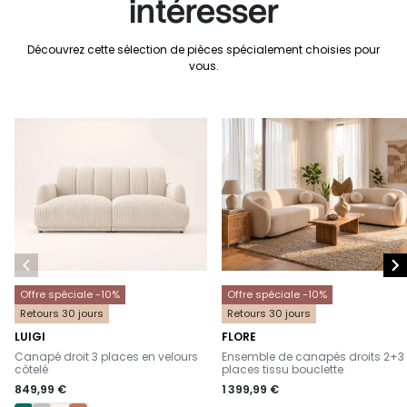
intéresser
Découvrez cette sélection de pièces spécialement choisies pour
vous.


Offre spéciale -10%
Offre spéciale -10%
Retours 30 jours
Retours 30 jours
LUIGI
FLORE
-
-
Canapé droit 3 places en velours
Ensemble de canapés droits 2+3
côtelé
places tissu bouclette
849,99 €
1 399,99 €