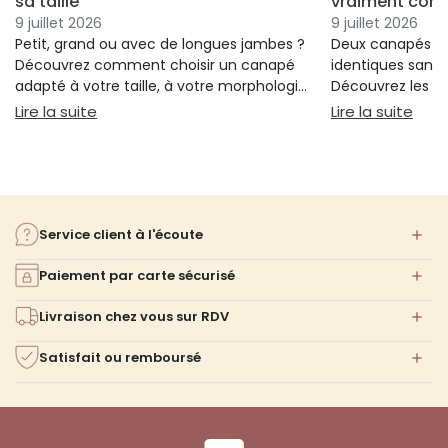
sa taille
vraiment conf
9 juillet 2026
9 juillet 2026
Petit, grand ou avec de longues jambes ?
Deux canapés p
Découvrez comment choisir un canapé
identiques sans 
adapté à votre taille, à votre morphologie
Découvrez les cr
et à votre confort.
réellement votre
: Guide pour choisir un canapé selon sa taille
: Qu
Lire la suite
Lire la suite
votre choix.
Service client à l'écoute
Paiement par carte sécurisé
Livraison chez vous sur RDV
Satisfait ou remboursé