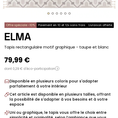
Offre spéciale -10%
Paiement en 10 et 12x sans frais
Livraison offerte
ELMA
-
Tapis rectangulaire motif graphique - taupe et blanc
79,99 €
dont 0,29 € d'éco-participation
i
Disponible en plusieurs coloris pour s'adapter
parfaitement à votre intérieur
Cet article est disponible en plusieurs tailles, offrant
la possibilité de s'adapter à vos besoins et à votre
espace
Uni ou graphique, le tapis vous offre le choix entre
simplicité et originalité, selon l’ambiance que vous