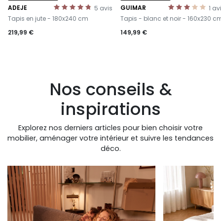
ADEJE
GUIMAR
5
avis
1
av
-
-
Tapis en jute - 180x240 cm
Tapis - blanc et noir - 160x230 c
219,99 €
149,99 €
Nos conseils &
inspirations
Explorez nos derniers articles pour bien choisir votre
mobilier, aménager votre intérieur et suivre les tendances
déco.