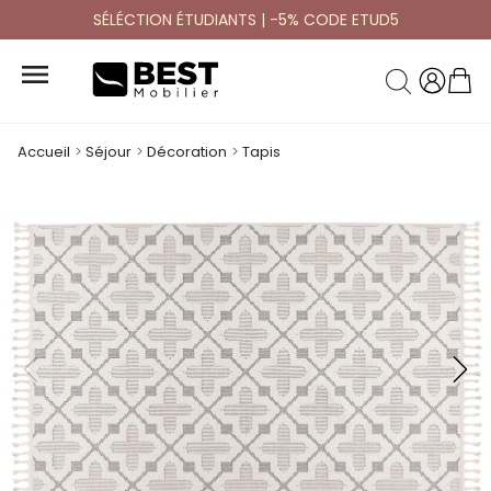
SÉLÉCTION ÉTUDIANTS | -5% CODE ETUD5

Accueil
Séjour
Décoration
Tapis