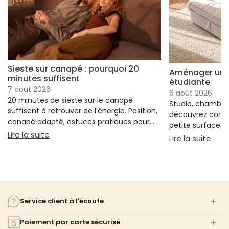
Sieste sur canapé : pourquoi 20
Aménager un s
minutes suffisent
étudiante
7 août 2026
6 août 2026
20 minutes de sieste sur le canapé
Studio, chambre 
suffisent à retrouver de l'énergie. Position,
découvrez comm
canapé adapté, astuces pratiques pour
petite surface à 
bien s'installer.
: Sieste sur canapé : pourquoi 20 minutes suffi
Lire la suite
confort ni l'espa
: Am
Lire la suite
Service client à l'écoute
Paiement par carte sécurisé