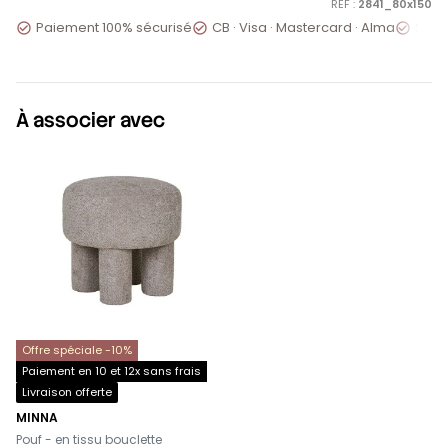
RÉF :
2841_80x150
Paiement 100% sécurisé
CB · Visa · Mastercard · Alma
Servi



À associer avec
Offre spéciale -10%
Paiement en 10 et 12x sans frais
Livraison offerte
MINNA
-
Pouf - en tissu bouclette