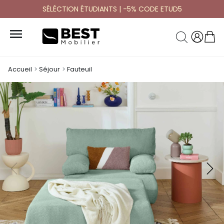
SÉLÉCTION ÉTUDIANTS | -5% CODE ETUD5

Accueil
Séjour
Fauteuil