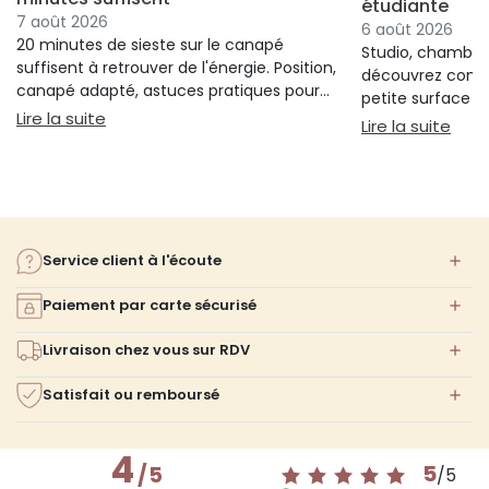
étudiante
7 août 2026
6 août 2026
20 minutes de sieste sur le canapé
Studio, chambre 
suffisent à retrouver de l'énergie. Position,
découvrez comm
canapé adapté, astuces pratiques pour
petite surface à 
bien s'installer.
: Sieste sur canapé : pourquoi 20 minutes suffi
Lire la suite
confort ni l'espa
: Am
Lire la suite
Service client à l'écoute
Paiement par carte sécurisé
Livraison chez vous sur RDV
Satisfait ou remboursé
4
5
/
5
/
5