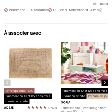
RÉF :
1635B
Paiement 100% sécurisé
CB · Visa · Mastercard · Alma
Servi



À associer avec


Offre spéciale -10%
Paiement en 10 et 12x sans frais
Paiement en 10 et 12x sans frais
Livraison offerte
Retours 30 jours
Livraison offerte
SOFIA
-
ADEJE
5
avis
Table basse - vert sauge mat - 1
-
niche - 110 cm