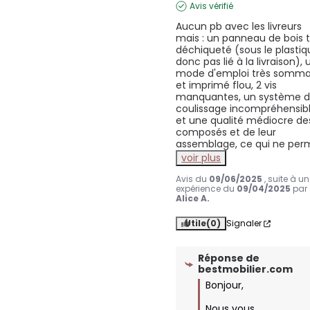
Avis vérifié
Aucun pb avec les livreurs 
mais : un panneau de bois t
déchiqueté (sous le plastiq
donc pas lié à la livraison), u
mode d'emploi très sommai
et imprimé flou, 2 vis 
manquantes, un système d
coulissage incompréhensibl
et une qualité médiocre des
composés et de leur 
assemblage, ce qui ne per
voir plus
Avis du
09/06/2025
, suite à u
expérience du
09/04/2025
par
Alice A.
Utile
(0)
Signaler
Réponse de
bestmobilier.com
Bonjour,

Nous vous 