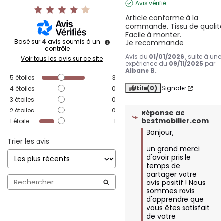
Avis vérifié
Article conforme à la 
commande. Tissu de qualité
Facile à monter. 

Basé sur
4
avis soumis à un
Je recommande
contrôle
Avis du
01/01/2026
, suite à un
Voir tous les avis sur ce site
expérience du
09/11/2025
par
Albane B.
5
étoiles
3
Utile
(0)
Signaler
4
étoiles
0
3
étoiles
0
2
étoiles
0
Réponse de
bestmobilier.com
1
étoile
1
Bonjour, 

Trier les avis
Un grand merci 
d'avoir pris le 
temps de 
partager votre 
avis positif ! Nous 
sommes ravis 
d'apprendre que 
vous êtes satisfait 
de votre 