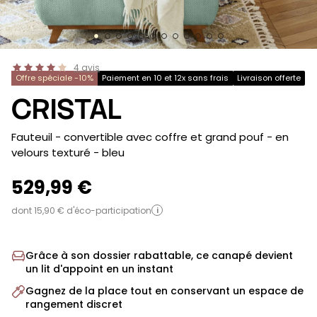
4
avis
Offre spéciale -10%
Paiement en 10 et 12x sans frais
Livraison offerte
CRISTAL
-
Fauteuil - convertible avec coffre et grand pouf - en
velours texturé
- bleu
529,99 €
dont 15,90 € d'éco-participation
i
Grâce à son dossier rabattable, ce canapé devient
un lit d'appoint en un instant
Gagnez de la place tout en conservant un espace de
rangement discret