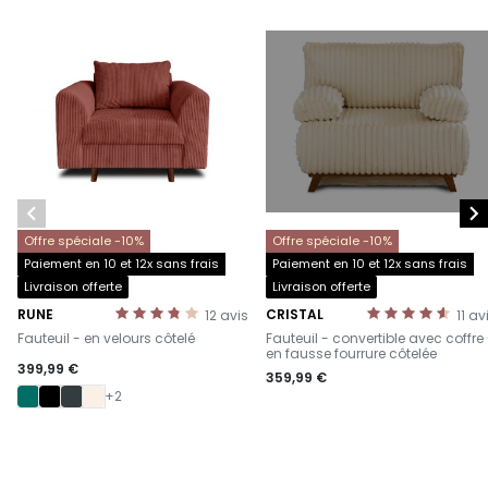


Offre spéciale -10%
Offre spéciale -10%
Paiement en 10 et 12x sans frais
Paiement en 10 et 12x sans frais
Livraison offerte
Livraison offerte
RUNE
CRISTAL
12
avis
11
av
-
-
Fauteuil - en velours côtelé
Fauteuil - convertible avec coffre
en fausse fourrure côtelée
399,99 €
359,99 €
+2