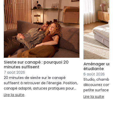
Sieste sur canapé : pourquoi 20
Aménager un s
minutes suffisent
étudiante
7 août 2026
6 août 2026
20 minutes de sieste sur le canapé
Studio, chambre 
suffisent à retrouver de l'énergie. Position,
découvrez comm
canapé adapté, astuces pratiques pour
petite surface à 
bien s'installer.
: Sieste sur canapé : pourquoi 20 minutes suffi
Lire la suite
confort ni l'espa
: Am
Lire la suite