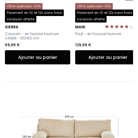
Offre spéciale -10%
Offre spéciale -10%
Paiement en 10 et 12x sans frais
Paiement en 10 et 12x sans frais
Livraison offerte
Livraison offerte
SIERRA
MANI
1
av
-
-
Coussin - en fausse fourrure
Pouf - en fausse fourrure
côtelé - 60x60 cm
59,99 €
129,99 €
Ajouter au panier
Ajouter au panier