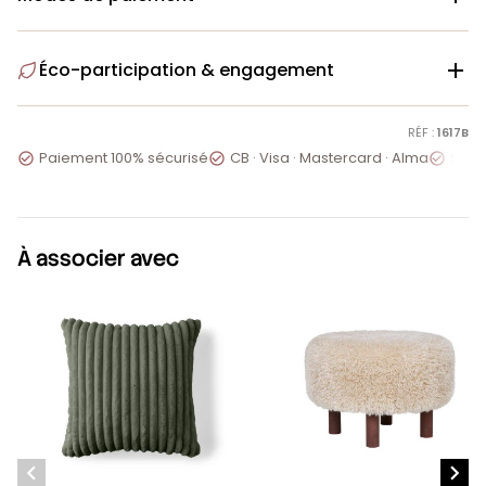
Éco-participation & engagement

RÉF :
1617B
Paiement 100% sécurisé
CB · Visa · Mastercard · Alma
Servi



À associer avec

