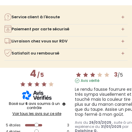
Service client à l'écoute
Paiement par carte sécurisé
Livraison chez vous sur RDV
Satisfait ou remboursé
4
3
/
5
/
5
Avis vérifié
Le rendu fausse fourrure est
très sympa visuellement et 
touché mais la couleur tire 
Basé sur
6
avis soumis à un
plus sur du marron caramel
contrôle
que du taupe. Assise un peu
Voir tous les avis sur ce site
trop fermé à mon goût.
Avis du
26/03/2025
, suite à un
5
étoiles
3
expérience du
31/01/2025
par
Delphine G.
4
étoiles
0