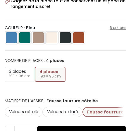
Gagnez de la place tout en conservant un espace de
rangement discret
COULEUR :
Bleu
6 options
NOMBRE DE PLACES
:
4 places
3 places
4 places
193 × 96 cm
193 × 96 cm
MATIÈRE DE L'ASSISE
:
Fausse fourrure côtelée
Velours côtelé
Velours texturé
Fausse fourrure cô