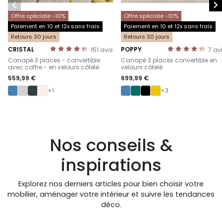


Offre spéciale -10%
Offre spéciale -10%
Paiement en 10 et 12x sans frais
Paiement en 10 et 12x sans frais
Retours 30 jours
Retours 30 jours
CRISTAL
POPPY
151
avis
7
av
-
-
Canapé 3 places - convertible
Canapé 3 places convertible en
avec coffre - en velours côtelé
velours côtelé
559,99 €
699,99 €
+1
+3
Nos conseils &
inspirations
Explorez nos derniers articles pour bien choisir votre
mobilier, aménager votre intérieur et suivre les tendances
déco.