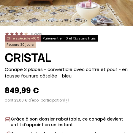
6
avis
Offre spéciale -10%
Paiement en 10 et 12x sans frais
Retours 30 jours
CRISTAL
-
Canapé 3 places - convertible avec coffre et pouf - en
fausse fourrure côtelée
- bleu
849,99 €
dont 23,00 € d'éco-participation
i
Grâce à son dossier rabattable, ce canapé devient
un lit d'appoint en un instant