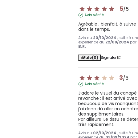
5
/
5
Avis vérifié
Agréable , bienfait, à suivre 
dans le temps.
Avis du
20/10/2024
, suite à un
expérience du
22/09/2024
par
B.R.
Utile
(0)
Signaler
3
/
5
Avis vérifié
J’adore le visuel du canapé 
revanche : il est arrivé avec 
beaucoup de vis manquante
j’ai donc dû aller en acheter
des supplémentaires.

Par ailleurs  Le tissu se déte
très rapidement.
Avis du
02/10/2024
, suite à un
expérience du
09/09/2024
par