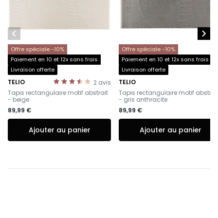


Offre spéciale -10%
Offre spéciale -10%
Paiement en 10 et 12x sans frais
Paiement en 10 et 12x sans frais
Livraison offerte
Livraison offerte
TELIO
TELIO
2
avis
-
-
Tapis rectangulaire motif abstrait
Tapis rectangulaire motif abstrai
- beige
- gris anthracite
89,99 €
89,99 €
Ajouter au panier
Ajouter au panier