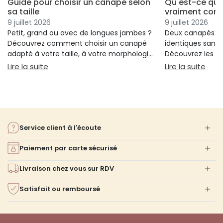
Guide pour choisir un canapé selon
Qu'est-ce qui
sa taille
vraiment conf
9 juillet 2026
9 juillet 2026
Petit, grand ou avec de longues jambes ?
Deux canapés p
Découvrez comment choisir un canapé
identiques sans 
adapté à votre taille, à votre morphologie
Découvrez les cr
et à votre confort.
réellement votre
: Guide pour choisir un canapé selon sa taille
: Qu
Lire la suite
Lire la suite
votre choix.
Service client à l'écoute
Paiement par carte sécurisé
Livraison chez vous sur RDV
Satisfait ou remboursé