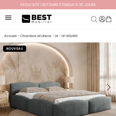
EXCLU SITE | RETOURS ÉTENDUS À 30 JOURS

Accueil
Chambre et Literie
Lit
Lit 140x190
NOUVEAU