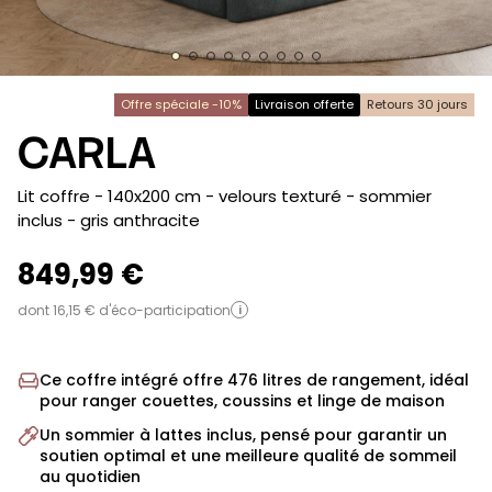
Offre spéciale -10%
Livraison offerte
Retours 30 jours
CARLA
-
Lit coffre - 140x200 cm - velours texturé - sommier
inclus
- gris anthracite
849,99 €
dont 16,15 € d'éco-participation
i
Ce coffre intégré offre 476 litres de rangement, idéal
pour ranger couettes, coussins et linge de maison
Un sommier à lattes inclus, pensé pour garantir un
soutien optimal et une meilleure qualité de sommeil
au quotidien