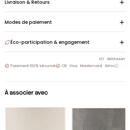
Livraison & Retours

Modes de paiement

Éco-participation & engagement

RÉF :
3600GANT
Paiement 100% sécurisé
CB · Visa · Mastercard · Alma
Servi



À associer avec