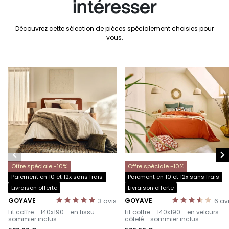
intéresser
Découvrez cette sélection de pièces spécialement choisies pour
vous.


Offre spéciale -10%
Offre spéciale -10%
Paiement en 10 et 12x sans frais
Paiement en 10 et 12x sans frais
Livraison offerte
Livraison offerte
GOYAVE
GOYAVE
3
avis
6
av
-
-
Lit coffre - 140x190 - en tissu -
Lit coffre - 140x190 - en velours
sommier inclus
côtelé - sommier inclus