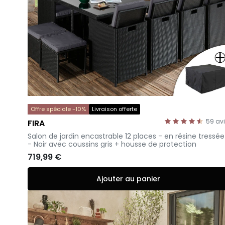
Offre spéciale -10%
Livraison offerte
59
av
FIRA
-
Salon de jardin encastrable 12 places - en résine tressée
- Noir avec coussins gris + housse de protection
719,99 €
Ajouter au panier