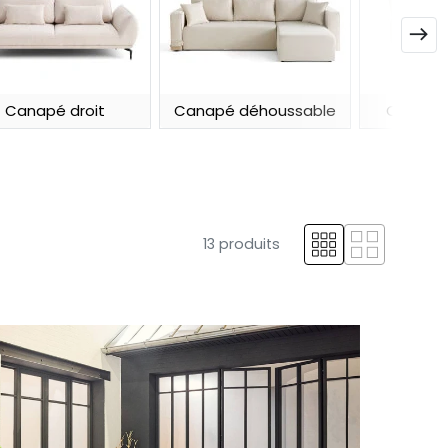

Canapé droit
Canapé déhoussable
Canapé 
13 produits