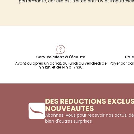
performante, car elle est traitée anti-UV et imputrescib
Service client à l'écoute
Paie
Avant ou après un achat, du lundi au vendredi de
Payer par car
9h 12h, et de 14h à 17h30
DES REDUCTIONS EXCLUS
NOUVEAUTES
Abonnez-vous pour recevoir nos actus, dé
bien d'autres surprises