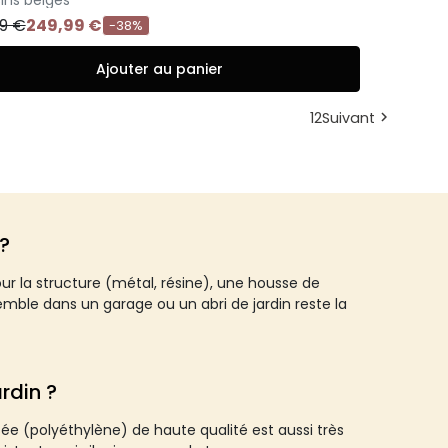
99 €
249,99 €
-38%
Ajouter au panier
1
2
Suivant

 ?
ur la structure (métal, résine), une housse de
nsemble dans un garage ou un abri de jardin reste la
rdin ?
ssée (polyéthylène) de haute qualité est aussi très