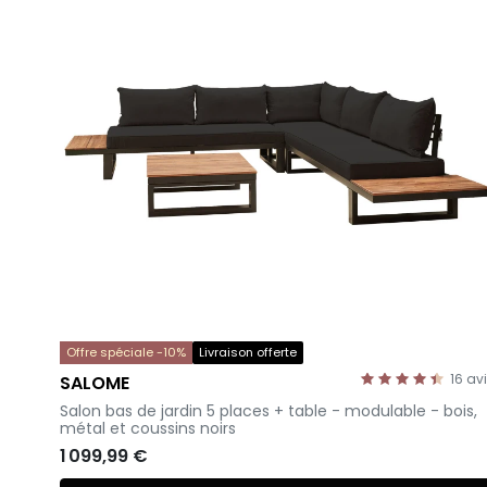
Offre spéciale -10%
Livraison offerte
16
av
SALOME
-
Salon bas de jardin 5 places + table - modulable - bois,
métal et coussins noirs
1 099,99 €