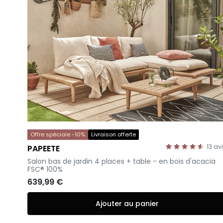
Offre spéciale -10%
Livraison offerte
13
av
PAPEETE
-
Salon bas de jardin 4 places + table - en bois d'acacia
FSC® 100%
639,99 €
Ajouter au panier