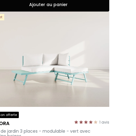
Ajouter au panier
et
son offerte
1
avis
DORA
 de jardin 3 places - modulable - vert avec
ins beiges