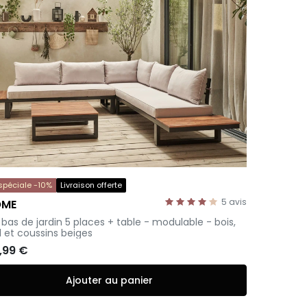
 spéciale -10%
Livraison offerte
5
avis
OME
 bas de jardin 5 places + table - modulable - bois,
 et coussins beiges
9,99 €
Ajouter au panier