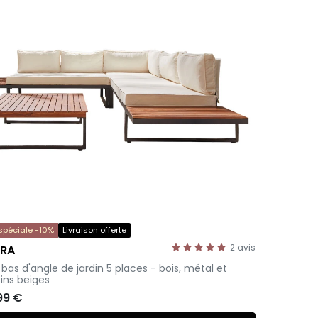
 spéciale -10%
Livraison offerte
2
avis
ARA
 bas d'angle de jardin 5 places - bois, métal et
ins beiges
99 €