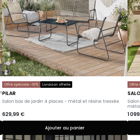
Offre spéciale -10%
Livraison offerte
Offre
is
PILAR
SAL
-
-
Salon bas de jardin 4 places - métal et résine tressée
Salon
métal
629,99 €
1 09
Ajouter au panier