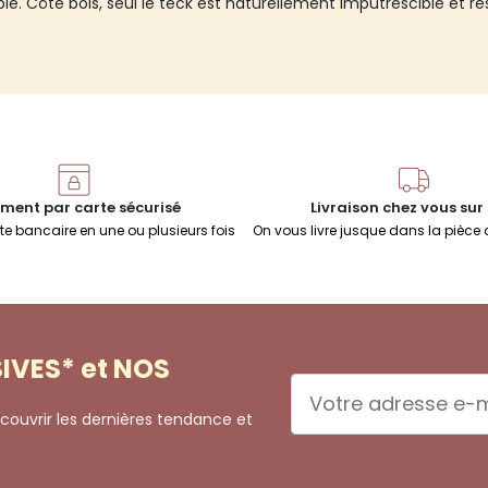
le. Côté bois, seul le teck est naturellement imputrescible et rés
ment par carte sécurisé
Livraison chez vous sur
te bancaire en une ou plusieurs fois
On vous livre jusque dans la pièce 
IVES* et NOS
couvrir les dernières tendance et