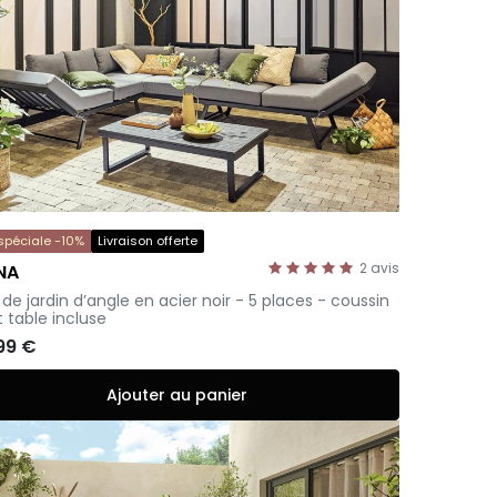
 spéciale -10%
Livraison offerte
2
avis
NA
 de jardin d’angle en acier noir - 5 places - coussin
t table incluse
99 €
Ajouter au panier