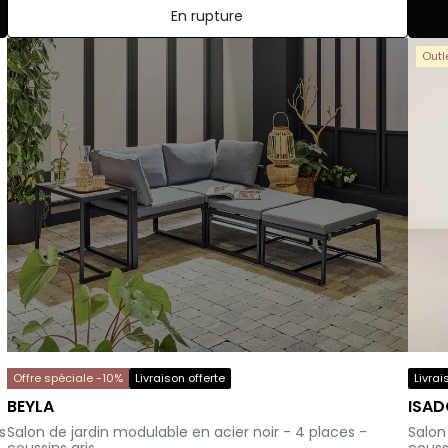
En rupture
Outl
Offre spéciale -10%
Livraison offerte
Livrai
BEYLA
ISA
–
-
s
Salon de jardin modulable en acier noir - 4 places -
Salon
coussins gris
couss