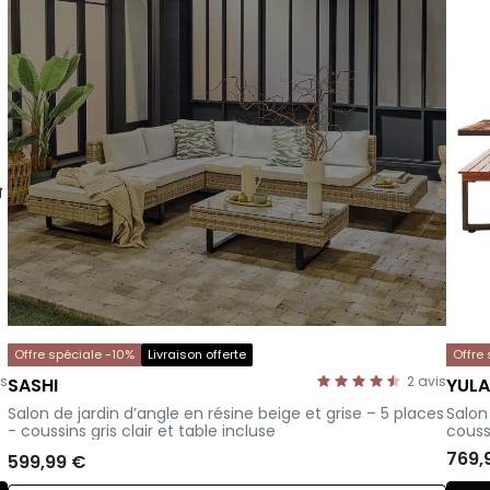
Offre spéciale -10%
Livraison offerte
Offre
is
2
avis
SASHI
YUL
–
-
Salon de jardin d’angle en résine beige et grise – 5 places
Salon
- coussins gris clair et table incluse
couss
769,
599,99 €