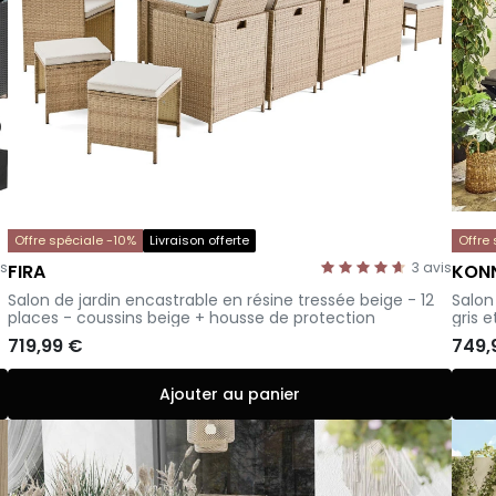
Offre spéciale -10%
Livraison offerte
Offre
is
3
avis
FIRA
KON
–
-
Salon de jardin encastrable en résine tressée beige - 12
Salon
places - coussins beige + housse de protection
gris e
719,99 €
749,
Ajouter au panier