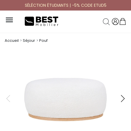
SÉLÉCTION ÉTUDIANTS | -5% CODE ETUD5

Accueil
Séjour
Pouf