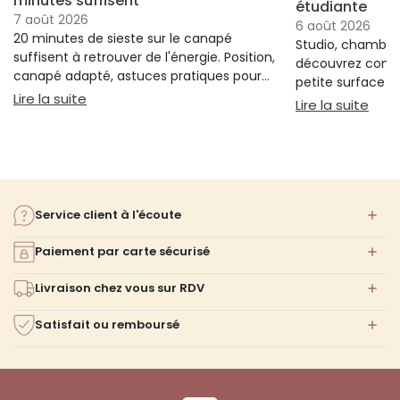
minutes suffisent
étudiante
7 août 2026
6 août 2026
20 minutes de sieste sur le canapé
Studio, chambre 
suffisent à retrouver de l'énergie. Position,
découvrez comm
canapé adapté, astuces pratiques pour
petite surface à 
bien s'installer.
: Sieste sur canapé : pourquoi 20 minutes suffi
Lire la suite
confort ni l'espa
: Am
Lire la suite
Service client à l'écoute
Paiement par carte sécurisé
Livraison chez vous sur RDV
Satisfait ou remboursé