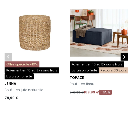


Offre spéciale -10%
Paiement en 10 et 12x sans frais
Paiement en 10 et 12x sans frais
Livraison offerte
Retours 30 jours
Livraison offerte
TOPAZE
-
JENNA
Pouf - en tissu
-
Pouf - en jute naturelle
189,99 €
-65%
549,99 €
79,99 €