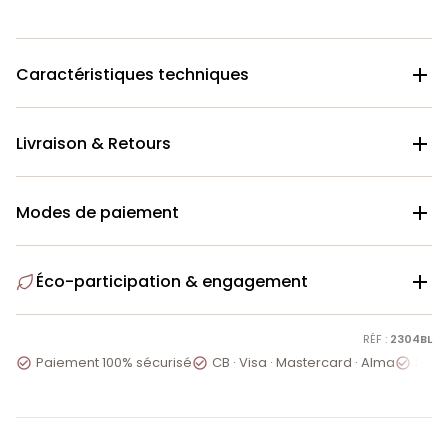
Caractéristiques techniques

Livraison & Retours

Modes de paiement

Éco-participation & engagement

RÉF :
2304BL
Paiement 100% sécurisé
CB · Visa · Mastercard · Alma
Servi


