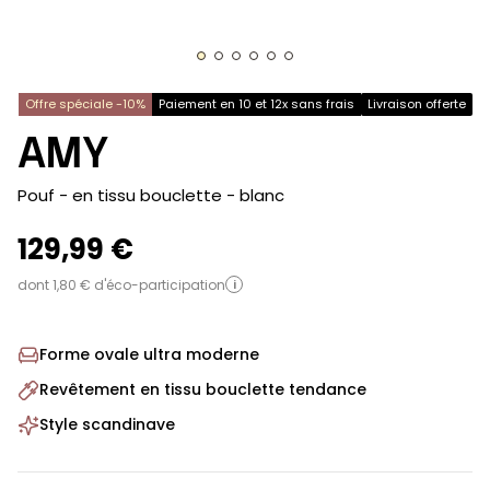
Offre spéciale -10%
Paiement en 10 et 12x sans frais
Livraison offerte
AMY
-
Pouf - en tissu bouclette
- blanc
129,99 €
dont 1,80 € d'éco-participation
i
Forme ovale ultra moderne
Revêtement en tissu bouclette tendance
Style scandinave