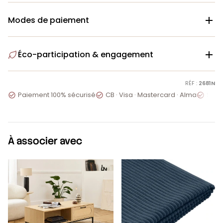
Modes de paiement

Éco-participation & engagement

RÉF :
2681N
Paiement 100% sécurisé
CB · Visa · Mastercard · Alma
Servi



À associer avec