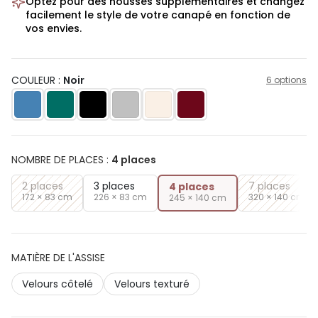
Optez pour des housses supplémentaires et changez
facilement le style de votre canapé en fonction de
vos envies.
COULEUR :
Noir
6 options
NOMBRE DE PLACES
:
4 places
2 places
3 places
7 places
4 places
172 × 83 cm
226 × 83 cm
320 × 140 cm
245 × 140 cm
MATIÈRE DE L'ASSISE
Velours côtelé
Velours texturé