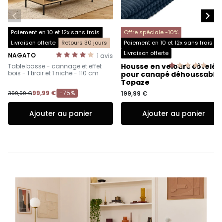


Paiement en 10 et 12x sans frais
Offre spéciale -10%
Livraison offerte
Retours 30 jours
Paiement en 10 et 12x sans frais
Livraison offerte
NAGATO
1
avis
-
Housse en velours côtelé
Table basse - cannage et effet
1
av
bois - 1 tiroir et 1 niche - 110 cm
pour canapé déhoussable
Topaze
99,99 €
-75%
399,99 €
199,99 €
Ajouter au panier
Ajouter au panier