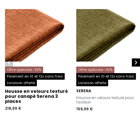


Offre spéciale -10%
Offre spéciale -10%
Paiement en 10 et 12x sans frais
Paiement en 10 et 12x sans frais
Livraison offerte
Livraison offerte
Housse en velours texturé
SERENA
-
pour canapé Serena 3
Housse en velours texturé pour
places
fauteuil
218,99 €
159,99 €