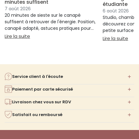
minutes suffisent
étudiante
7 août 2026
6 août 2026
20 minutes de sieste sur le canapé
Studio, chambre 
suffisent à retrouver de l'énergie. Position,
découvrez comm
canapé adapté, astuces pratiques pour
petite surface à 
bien s'installer.
: Sieste sur canapé : pourquoi 20 minutes suffi
Lire la suite
confort ni l'espa
: Am
Lire la suite
Service client à l'écoute
Paiement par carte sécurisé
Livraison chez vous sur RDV
Satisfait ou remboursé