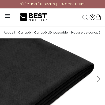
SÉLÉCTION ÉTUDIANTS | -5% CODE ETUD5

Accueil
Canapé
Canapé déhoussable
Housse de canapé