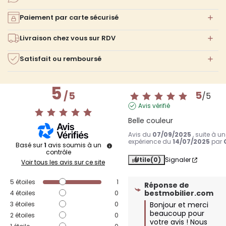
Paiement par carte sécurisé
Livraison chez vous sur RDV
Satisfait ou remboursé
5
5
/
5
/
5
Avis vérifié
Belle couleur
Avis du
07/09/2025
, suite à u
expérience du
14/07/2025
par
Basé sur
1
avis soumis à un
contrôle
Utile
(0)
Signaler
Voir tous les avis sur ce site
5
étoiles
1
Réponse de
bestmobilier.com
4
étoiles
0
3
étoiles
0
Bonjour et merci 
beaucoup pour 
2
étoiles
0
votre avis ! Nous 