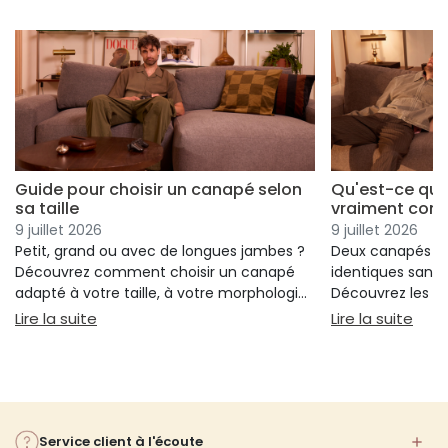
Guide pour choisir un canapé selon
Qu'est-ce qui
sa taille
vraiment conf
9 juillet 2026
9 juillet 2026
Petit, grand ou avec de longues jambes ?
Deux canapés p
Découvrez comment choisir un canapé
identiques sans 
adapté à votre taille, à votre morphologie
Découvrez les cr
et à votre confort.
réellement votre
: Guide pour choisir un canapé selon sa taille
: Qu
Lire la suite
Lire la suite
votre choix.
Service client à l'écoute