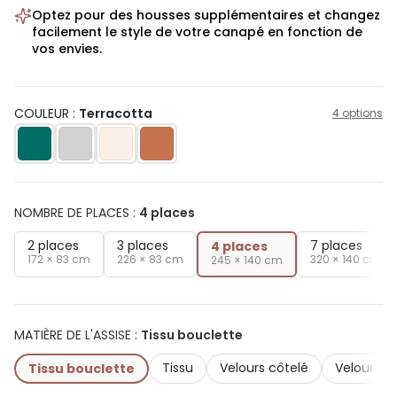
Optez pour des housses supplémentaires et changez
facilement le style de votre canapé en fonction de
vos envies.
COULEUR :
Terracotta
4 options
NOMBRE DE PLACES
:
4 places
2 places
3 places
7 places
4 places
172 × 83 cm
226 × 83 cm
320 × 140 cm
245 × 140 cm
MATIÈRE DE L'ASSISE
:
Tissu bouclette
Tissu
Velours côtelé
Velours t
Tissu bouclette