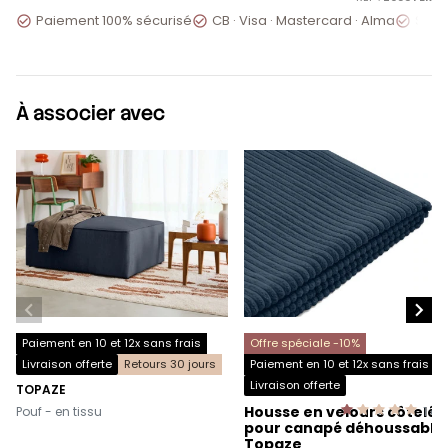
Paiement 100% sécurisé
CB · Visa · Mastercard · Alma
Servi



À associer avec


Paiement en 10 et 12x sans frais
Offre spéciale -10%
Livraison offerte
Retours 30 jours
Paiement en 10 et 12x sans frais
Livraison offerte
TOPAZE
-
Housse en velours côtelé
Pouf - en tissu
1
av
pour canapé déhoussable
Topaze