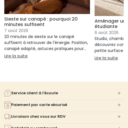
Sieste sur canapé : pourquoi 20
Aménager un s
minutes suffisent
étudiante
7 août 2026
6 août 2026
20 minutes de sieste sur le canapé
Studio, chambre 
suffisent à retrouver de l'énergie. Position,
découvrez comm
canapé adapté, astuces pratiques pour
petite surface à 
bien s'installer.
: Sieste sur canapé : pourquoi 20 minutes suffi
Lire la suite
confort ni l'espa
: Am
Lire la suite
Service client à l'écoute
Paiement par carte sécurisé
Livraison chez vous sur RDV