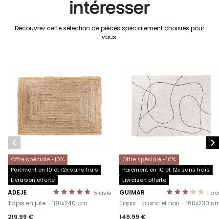
intéresser
Découvrez cette sélection de pièces spécialement choisies pour
vous.


Offre spéciale -10%
Offre spéciale -10%
Paiement en 10 et 12x sans frais
Paiement en 10 et 12x sans frais
Livraison offerte
Livraison offerte
ADEJE
GUIMAR
5
avis
1
av
-
-
Tapis en jute - 180x240 cm
Tapis - blanc et noir - 160x230 c
219,99 €
149,99 €