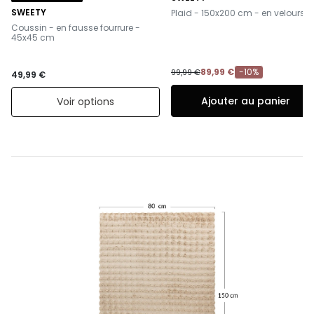
-
SWEETY
Plaid - 150x200 cm - en velours
-
Coussin - en fausse fourrure -
45x45 cm
89,99 €
-10%
99,99 €
49,99 €
Ajouter au panier
Voir options