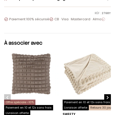
RÉF :
2768T
Paiement 100% sécurisé
CB · Visa · Mastercard · Alma
Servi



À associer avec


Offre spéciale -10%
Paiement en 10 et 12x sans frais
Paiement en 10 et 12x sans frais
Livraison offerte
Retours 30 jours
Livraison offerte
SWEETY