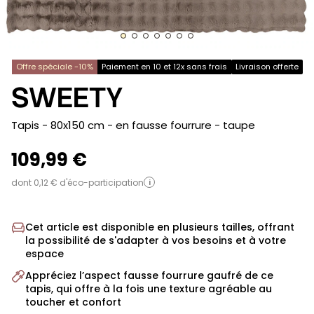
Offre spéciale -10%
Paiement en 10 et 12x sans frais
Livraison offerte
SWEETY
-
Tapis - 80x150 cm - en fausse fourrure
- taupe
109,99 €
dont 0,12 € d'éco-participation
i
Cet article est disponible en plusieurs tailles, offrant
la possibilité de s'adapter à vos besoins et à votre
espace
Appréciez l’aspect fausse fourrure gaufré de ce
tapis, qui offre à la fois une texture agréable au
toucher et confort