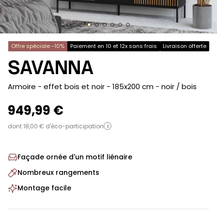
Offre spéciale -10%
Paiement en 10 et 12x sans frais
Livraison offerte
SAVANNA
-
Armoire - effet bois et noir - 185x200 cm
- noir / bois
949,99 €
dont 18,00 € d'éco-participation
i
Façade ornée d'un motif liénaire
Nombreux rangements
Montage facile