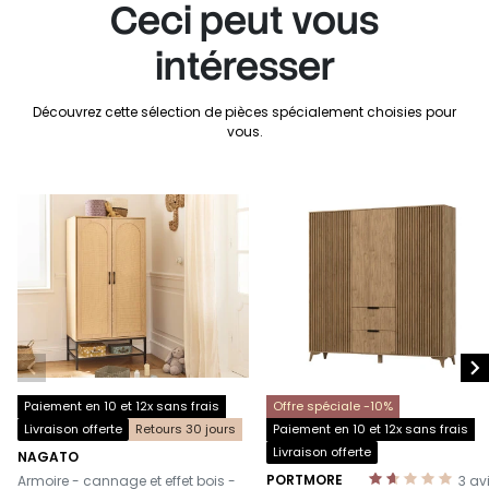
Ceci peut vous
intéresser
Découvrez cette sélection de pièces spécialement choisies pour
vous.


Paiement en 10 et 12x sans frais
Offre spéciale -10%
Livraison offerte
Retours 30 jours
Paiement en 10 et 12x sans frais
Livraison offerte
NAGATO
-
PORTMORE
Armoire - cannage et effet bois -
3
av