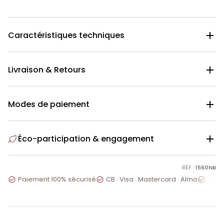
Caractéristiques techniques

Livraison & Retours

Modes de paiement

Éco-participation & engagement

RÉF :
1560NB
Paiement 100% sécurisé
CB · Visa · Mastercard · Alma
Servi


