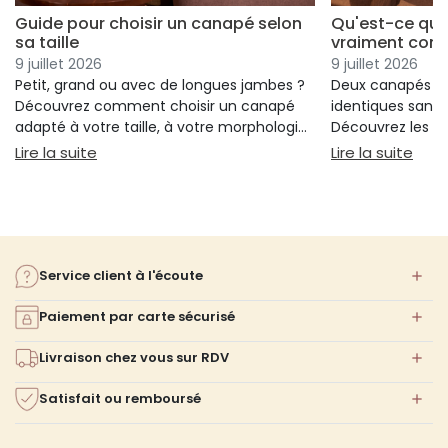
Guide pour choisir un canapé selon
Qu'est-ce qui
sa taille
vraiment conf
9 juillet 2026
9 juillet 2026
Petit, grand ou avec de longues jambes ?
Deux canapés p
Découvrez comment choisir un canapé
identiques sans 
adapté à votre taille, à votre morphologie
Découvrez les cr
et à votre confort.
réellement votre
: Guide pour choisir un canapé selon sa taille
: Qu
Lire la suite
Lire la suite
votre choix.
Service client à l'écoute
Paiement par carte sécurisé
Livraison chez vous sur RDV
Satisfait ou remboursé