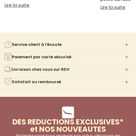
bien s'installer.
: Sieste sur canapé : pourquoi 20 minutes suffi
Lire la suite
confort ni l'espa
: Am
Lire la suite
Service client à l'écoute
Paiement par carte sécurisé
Livraison chez vous sur RDV
Satisfait ou remboursé
DES REDUCTIONS EXCLUSIVES*
et NOS NOUVEAUTES
Abonnez-vous pour recevoir nos actus, découvrir les