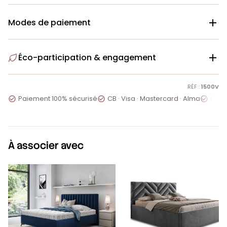
Modes de paiement

Éco-participation & engagement

RÉF :
1500V
Paiement 100% sécurisé
CB · Visa · Mastercard · Alma
Servi



À associer avec