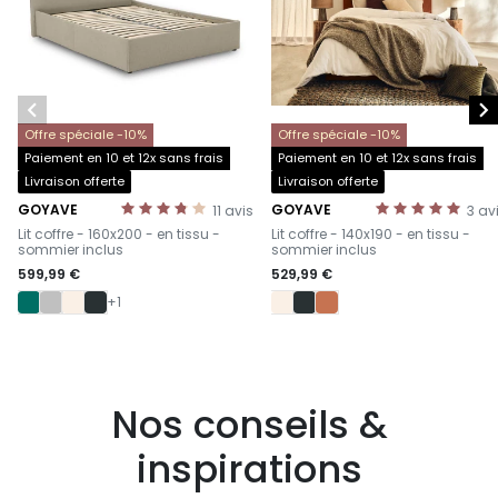


Offre spéciale -10%
Offre spéciale -10%
Paiement en 10 et 12x sans frais
Paiement en 10 et 12x sans frais
Livraison offerte
Livraison offerte
GOYAVE
GOYAVE
11
avis
3
av
-
-
Lit coffre - 160x200 - en tissu -
Lit coffre - 140x190 - en tissu -
sommier inclus
sommier inclus
599,99 €
529,99 €
+1
Nos conseils &
inspirations