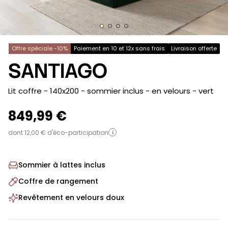
Offre spéciale -10%
Paiement en 10 et 12x sans frais
Livraison offerte
SANTIAGO
-
Lit coffre - 140x200 - sommier inclus - en velours
- vert
849,99 €
dont 12,00 € d'éco-participation
i
Sommier à lattes inclus
Coffre de rangement
Revêtement en velours doux