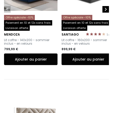


Offre spéciale -10%
Offre spéciale -10%
Paiement en 10 et 12x sans frais
Paiement en 10 et 12x sans frais
Livraison offerte
Livraison offerte
MENDOZA
SANTIAGO
1
av
-
-
Lit coffre - 140x200 - sommier
Lit coffre - 160x200 - sommier
inclus - en velours
inclus - en velours
799,99 €
899,99 €
Ajouter au panier
Ajouter au panier