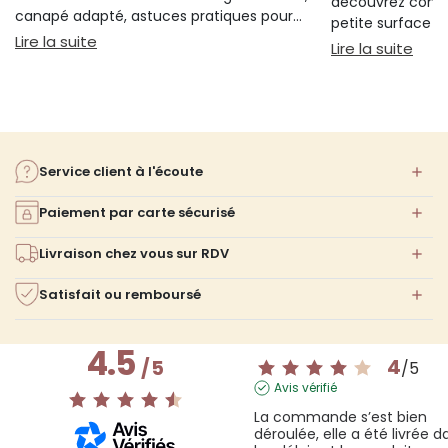
découvrez comm
canapé adapté, astuces pratiques pour
petite surface à 
bien s'installer.
: Sieste sur canapé : pourquoi 20 minutes suffi
Lire la suite
confort ni l'espa
: Am
Lire la suite
Service client à l'écoute
Paiement par carte sécurisé
Livraison chez vous sur RDV
Satisfait ou remboursé
4.5
4
/
5
/
5
Avis vérifié
La commande s’est bien 
déroulée, elle a été livrée da