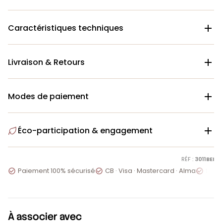
Caractéristiques techniques

Livraison & Retours

Modes de paiement

Éco-participation & engagement

RÉF :
3011BEI
Paiement 100% sécurisé
CB · Visa · Mastercard · Alma
Servi



À associer avec