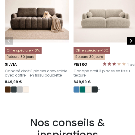


Offre spéciale -10%
Offre spéciale -10%
Retours 30 jours
Retours 30 jours
SILVIA
PIETRO
1
av
-
-
Canapé droit 3 places convertible
Canapé droit 3 places en tissu
avec coffre - en tissu bouclette
texturé
849,99 €
849,99 €
+1
Nos conseils &
inspirations