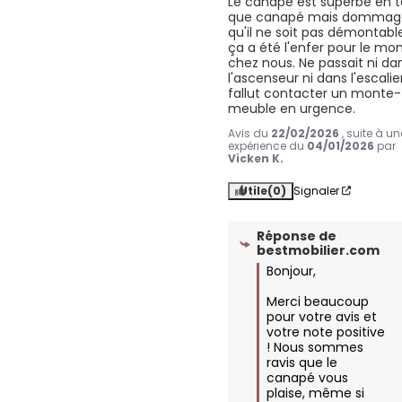
Le canapé est superbe en t
que canapé mais dommage
qu'il ne soit pas démontable
ça a été l'enfer pour le mon
chez nous. Ne passait ni dan
l'ascenseur ni dans l'escalier, 
fallut contacter un monte-
meuble en urgence.
Avis du
22/02/2026
, suite à un
expérience du
04/01/2026
par
Vicken K.
Utile
(0)
Signaler
Réponse de
bestmobilier.com
Bonjour,

Merci beaucoup 
pour votre avis et 
votre note positive 
! Nous sommes 
ravis que le 
canapé vous 
plaise, même si 