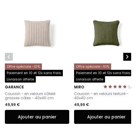


Offre spéciale -10%
Offre spéciale -10%
Paiement en 10 et 12x sans frais
Paiement en 10 et 12x sans frais
Livraison offerte
Livraison offerte
GARANCE
MIRO
1
av
-
-
Coussin - en velours côtelé
Coussin - en velours texturé -
grosses côtes - 40x40 cm
40x40 cm
49,99 €
49,99 €
Ajouter au panier
Ajouter au panier