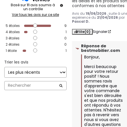
les délais et les produits son
Basé sur
11
avis soumis à
conformes à nos attentes
un contrôle
Avis du
19/06/2026
, suite à un
Voir tous les avis sur ce site
expérience du
21/04/2026
par
Pascal D.
5
étoiles
9
Utile
(0)
Signaler
4
étoiles
1
3
étoiles
0
2
étoiles
0
Réponse de
bestmobilier.com
1
étoile
1
Bonjour,

Trier les avis
Merci beaucoup 
pour votre retour 
positif ! Nous 
sommes ravis 
d'apprendre que 
votre commande 
s'est bien déroulée 
et que nos produits 
ont répondu à vos 
attentes. N'hésitez 
pas à revenir vers 
nous si vous avez 
d'autres questions 