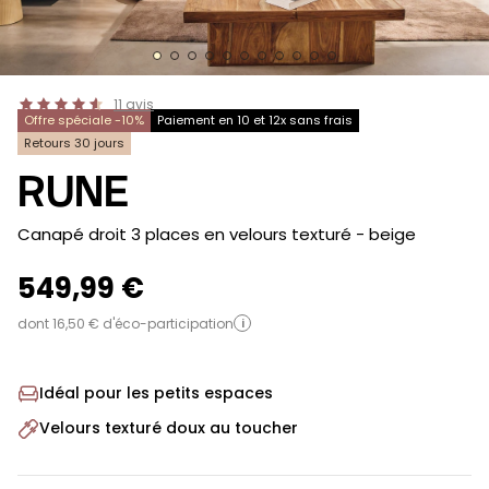
11
avis
Offre spéciale -10%
Paiement en 10 et 12x sans frais
Retours 30 jours
RUNE
-
Canapé droit 3 places en velours texturé
- beige
549,99 €
dont 16,50 € d'éco-participation
i
Idéal pour les petits espaces
Velours texturé doux au toucher