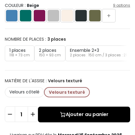
COULEUR :
Beige
9 options
+
NOMBRE DE PLACES
:
3 places
1 places
2 places
Ensemble 2+3
118 × 73 cm
150 × 93 cm
2 places : 150 cm / 3 places : 210 ×
MATIÈRE DE L'ASSISE
:
Velours texturé
Velours côtelé
Velours texturé
Ajouter au panier
Livraison sur RDV
dès le
Mercredi 16 Septembre 2026