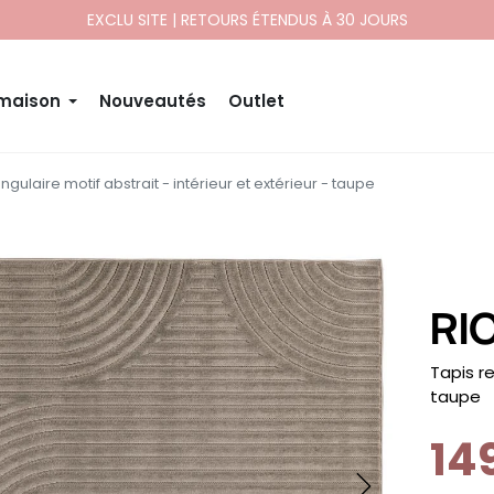
EXCLU SITE | RETOURS ÉTENDUS À 30 JOURS
 maison
Nouveautés
Outlet
angulaire motif abstrait - intérieur et extérieur - taupe
RI
-
Tapis re
taupe
14