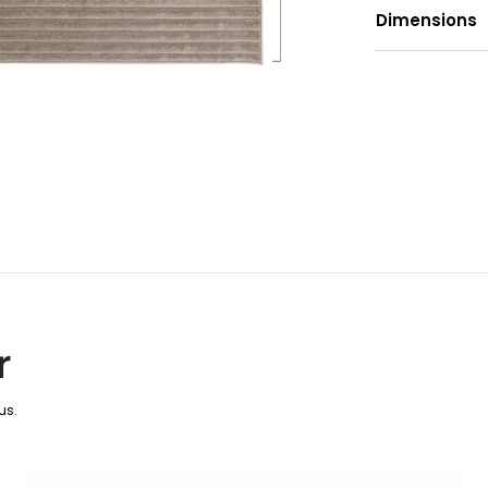
Dimensions
r
us.