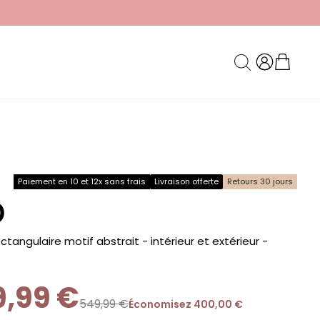
Paiement en 10 et 12x sans frais
Livraison offerte
Retours 30 jours
O
ctangulaire motif abstrait - intérieur et extérieur -
9,99 €
549,99 €
Économisez 400,00 €