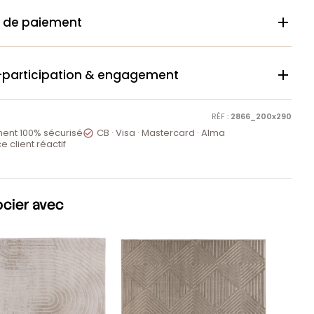
 de paiement

-participation & engagement

RÉF :
2866_200x290
ent 100% sécurisé
CB · Visa · Mastercard · Alma

e client réactif
ocier avec