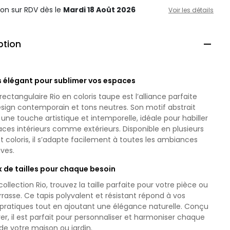
ison sur RDV
dès le
Mardi 18 Août 2026
Voir les détails
ption

s élégant pour sublimer vos espaces
 rectangulaire Rio en coloris taupe est l’alliance parfaite
sign contemporain et tons neutres. Son motif abstrait
une touche artistique et intemporelle, idéale pour habiller
ces intérieurs comme extérieurs. Disponible en plusieurs
t coloris, il s’adapte facilement à toutes les ambiances
ves.
x de tailles pour chaque besoin
collection Rio, trouvez la taille parfaite pour votre pièce ou
rrasse. Ce tapis polyvalent et résistant répond à vos
 pratiques tout en ajoutant une élégance naturelle. Conçu
er, il est parfait pour personnaliser et harmoniser chaque
de votre maison ou jardin.