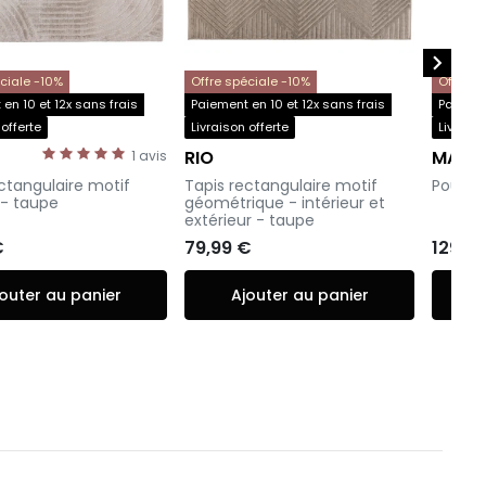

éciale -10%
Offre spéciale -10%
Offre s
en 10 et 12x sans frais
Paiement en 10 et 12x sans frais
Paiemen
 offerte
Livraison offerte
Livraiso
Y
RIO
MARE
1
avis
-
-
ctangulaire motif
Tapis rectangulaire motif
Pouf - 
 - taupe
géométrique - intérieur et
extérieur - taupe
€
79,99 €
129,9
outer au panier
Ajouter au panier