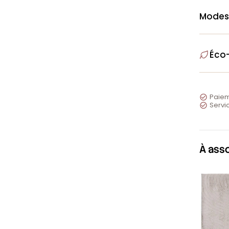
Modes
Éco
Paiem

Servic

À ass