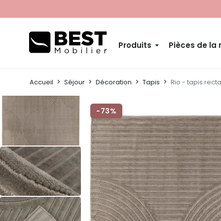
Produits
Pièces de la
Accueil
Séjour
Décoration
Tapis
Rio - tapis rect
-73%