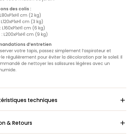
ons des colis :
 L80xP1xH1 cm (2 kg)
: L120xP1xH1 cm (3 kg)
: L160xP1xH1 cm (6 kg)
: L200xP1xH1 cm (9 kg)
andations d’entretien
server votre tapis, passez simplement l’aspirateur et
le régulièrement pour éviter la décoloration par le soleil. Il
ommandé de nettoyer les salissures légères avec un
 humide.
éristiques techniques

son & Retours
