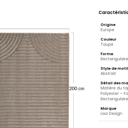
Caractérist
Origine
Europe
Couleur
Taupe
Forme
Rectangulair
Style de moti
Abstrait
Détail des ma
Matière du tap
Polyester – F
Rectangulair
Marque
Lisa Design