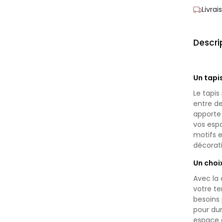
Livra
Descri
Un tapi
Le tapis
entre de
apporte 
vos espa
motifs e
décorati
Un choi
Avec la 
votre te
besoins
pour dur
espace 