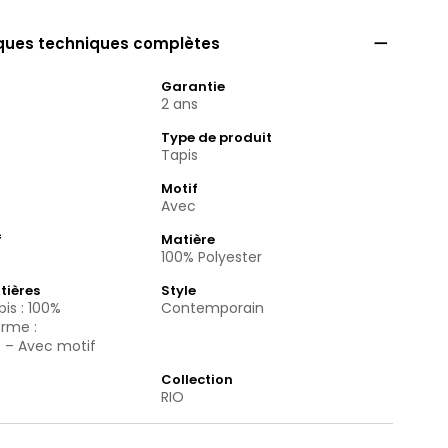

iques techniques complètes
Garantie
2 ans
Type de produit
Tapis
Motif
e
Avec
f
Matière
100% Polyester
tières
Style
is : 100%
Contemporain
orme :
e – Avec motif
Collection
RIO