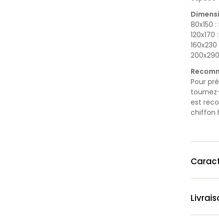
Dimensi
80x150 :
120x170 
160x230 
200x290 
Recomm
Pour pré
tournez-
est rec
chiffon
Caract
Livrai