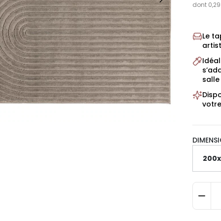
dont 0,29
Le ta
artis
Idéal
s’ad
sall
Dispo
votre
DIMENSI