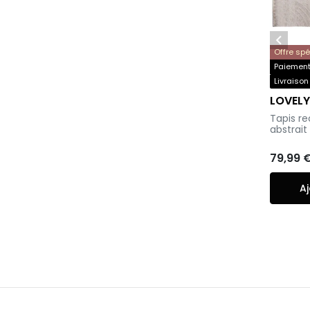

Offre sp
Paiement 
Livraison
LOVEL
-
Tapis re
abstrait
79,99 
Aj