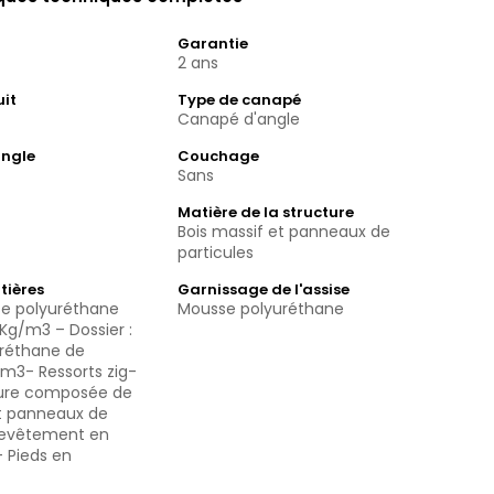
Garantie
2 ans
uit
Type de canapé
Canapé d'angle
angle
Couchage
Sans
Matière de la structure
Bois massif et panneaux de
particules
tières
Garnissage de l'assise
se polyuréthane
Mousse polyuréthane
Kg/m3 – Dossier :
réthane de
m3- Ressorts zig-
ture composée de
et panneaux de
 Revêtement en
- Pieds en