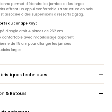
ienne permet d'étendre les jambes et les larges
rs offrent un appui confortable. La structure en bois
st associée à des suspensions à ressorts zigzag.
forts du canapé Ray :
é d'angle droit 4 places de 262 cm
e confortable avec matelassage apparent
ienne de 115 cm pour allonger les jambes
doirs larges
éristiques techniques

son & Retours
