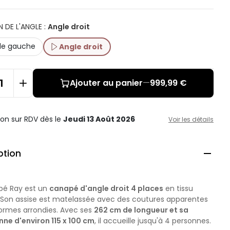
N DE L'ANGLE
:
Angle droit
le gauche
Angle droit
Ajouter au panier
—
999,99 €
ison sur RDV
dès le
Jeudi 13 Août 2026
Voir les détails
ption

pé Ray est un
canapé d'angle droit 4 places
en tissu
. Son assise est matelassée avec des coutures apparentes
formes arrondies. Avec ses
262 cm de longueur et sa
nne d'environ 115 x 100 cm
, il accueille jusqu'à 4 personnes.