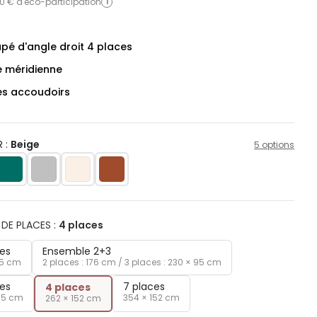
0 € d'éco-participation
i
pé d'angle droit 4 places
e méridienne
es accoudoirs
 :
Beige
5 options
DE PLACES
:
4 places
ces
Ensemble 2+3
95 cm
2 places : 176 cm / 3 places : 230 × 95 cm
ces
7 places
4 places
95 cm
354 × 152 cm
262 × 152 cm