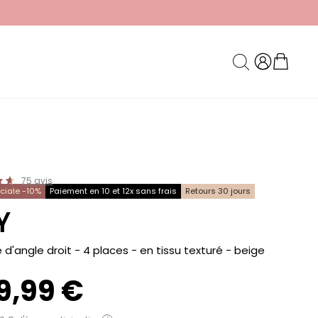
75
avis
éciale -10%
Paiement en 10 et 12x sans frais
Retours 30 jours
Y
d'angle droit - 4 places - en tissu texturé
- beige
9,99 €