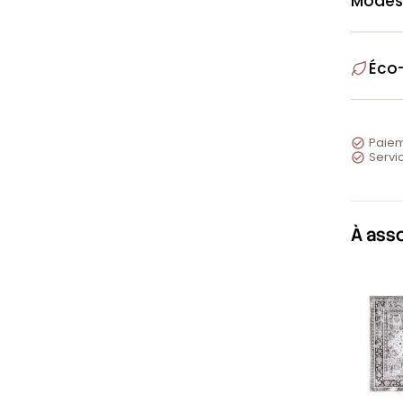
Modes
Éco
Paiem

Servic

À ass