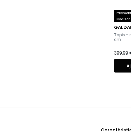
Paiement 
Livraison
GALDA
-
Tapis - 
cm
399,99
Aj
Caractérist