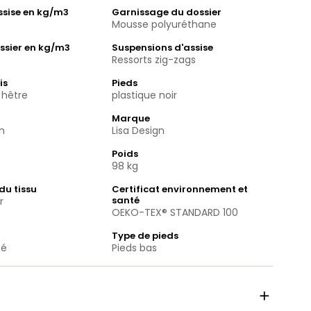
assise en kg/m3
Garnissage du dossier
Mousse polyuréthane
ssier en kg/m3
Suspensions d'assise
Ressorts zig-zags
is
Pieds
 hêtre
plastique noir
Marque
n
Lisa Design
Poids
98 kg
du tissu
Certificat environnement et
santé
r
OEKO-TEX® STANDARD 100
Type de pieds
pé
Pieds bas
