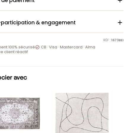
 de paiement

-participation & engagement

RÉF :
1673BEI
ent 100% sécurisé
CB · Visa · Mastercard · Alma

e client réactif
ocier avec