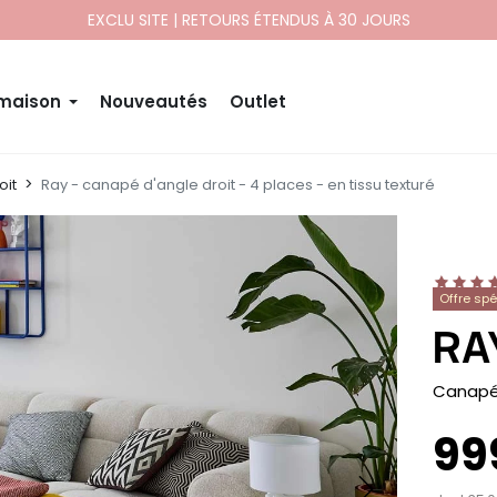
EXCLU SITE | RETOURS ÉTENDUS À 30 JOURS
 maison
Nouveautés
Outlet
oit
Ray - canapé d'angle droit - 4 places - en tissu texturé
Offre sp
RA
-
Canapé 
99