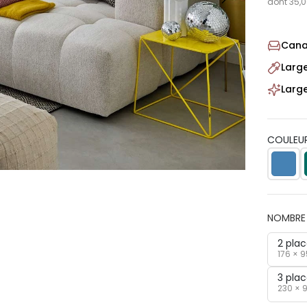
dont 35,0
Cana
Larg
Larg
COULEUR
NOMBRE 
2 pla
176 × 
3 pla
230 × 