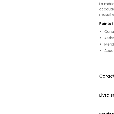
La mérid
accoudoi
massif e
Points 
Canap
Assis
Mérid
Accou
Caract
Livrai