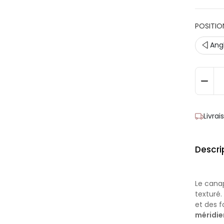
POSITIO
Ang
Livra
Descri
Le cana
texturé
et des 
méridie