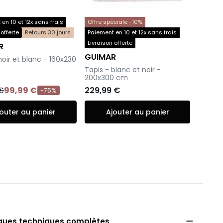
en 10 et 12x sans frais
Offre spéciale -10%
 offerte
Retours 30 jours
Paiement en 10 et 12x sans frais
Livraison offerte
R
GUIMAR
noir et blanc - 160x230
-
Tapis - blanc et noir -
200x300 cm
 €
99,99 €
229,99 €
-75%
outer au panier
Ajouter au panier

iques techniques complètes