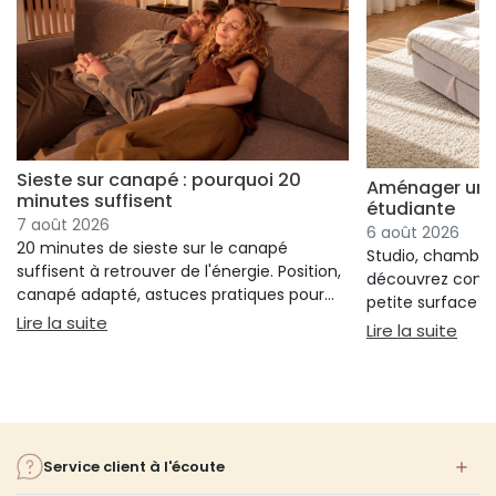
Sieste sur canapé : pourquoi 20
Aménager un s
minutes suffisent
étudiante
7 août 2026
6 août 2026
20 minutes de sieste sur le canapé
Studio, chambre 
suffisent à retrouver de l'énergie. Position,
découvrez comm
canapé adapté, astuces pratiques pour
petite surface à 
bien s'installer.
: Sieste sur canapé : pourquoi 20 minutes suffi
Lire la suite
confort ni l'espa
: Am
Lire la suite
Service client à l'écoute