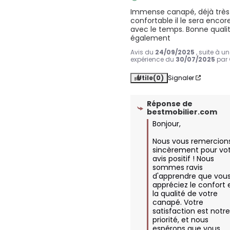
Immense canapé, déjà très 
confortable il le sera encore
avec le temps. Bonne qualit
également
Avis du
24/09/2025
, suite à u
expérience du
30/07/2025
par
Utile
(0)
Signaler
Réponse de
bestmobilier.com
Bonjour,  

Nous vous remercions
sincèrement pour vot
avis positif ! Nous 
sommes ravis 
d'apprendre que vous
appréciez le confort e
la qualité de votre 
canapé. Votre 
satisfaction est notre
priorité, et nous 
espérons que vous 