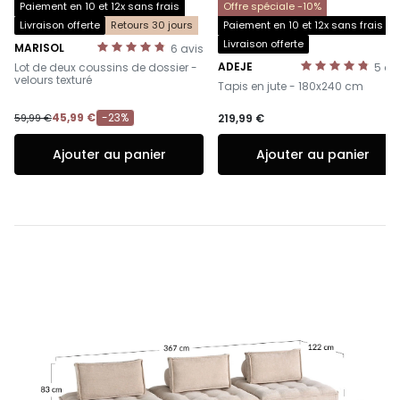
Paiement en 10 et 12x sans frais
Offre spéciale -10%
Livraison offerte
Retours 30 jours
Paiement en 10 et 12x sans frais
Livraison offerte
MARISOL
6
avis
-
ADEJE
Lot de deux coussins de dossier -
5
av
-
velours texturé
Tapis en jute - 180x240 cm
45,99 €
-23%
59,99 €
219,99 €
Ajouter au panier
Ajouter au panier