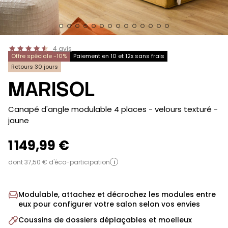
4
avis
Offre spéciale -10%
Paiement en 10 et 12x sans frais
Retours 30 jours
MARISOL
-
Canapé d'angle modulable 4 places - velours texturé
-
jaune
1 149,99 €
dont 37,50 € d'éco-participation
i
Modulable, attachez et décrochez les modules entre
eux pour configurer votre salon selon vos envies
Coussins de dossiers déplaçables et moelleux