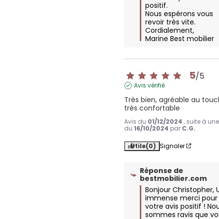
positif. 

Nous espérons vous 
revoir très vite. 

Cordialement,

Marine Best mobilier
5
/
5
Avis vérifié
Très bien, agréable au touch
très confortable
Avis du
01/12/2024
, suite à un
du
16/10/2024
par
C.G.
Utile
(0)
Signaler
Réponse de
bestmobilier.com
Bonjour Christopher, U
immense merci pour 
votre avis positif ! Nou
sommes ravis que vo