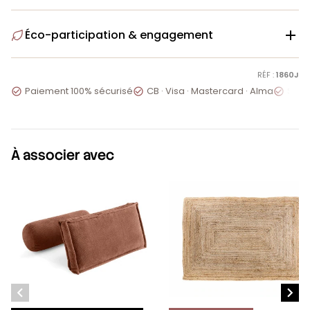
Éco-participation & engagement

RÉF :
1860J
Paiement 100% sécurisé
CB · Visa · Mastercard · Alma
Servi



À associer avec

