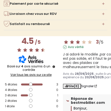
Paiement par carte sécurisé
Livraison chez vous sur RDV
Satisfait ou remboursé
4.5
3
/
5
/
5
Avis vérifié
J ai adoré le modèle ,par con
est pas solide, et il faut le p
avec des plaides car 
Basé sur
4
avis soumis à un
malheureusement le tissu s
contrôle
Avis du
28/09/2025
, suite à un
Voir tous les avis sur ce site
expérience du
20/08/2025
par
5
étoiles
3
Utile
(0)
Signaler
4
étoiles
0
3
étoiles
1
Réponse de
2
étoiles
0
bestmobilier.com
1
étoile
0
Bonjour,
