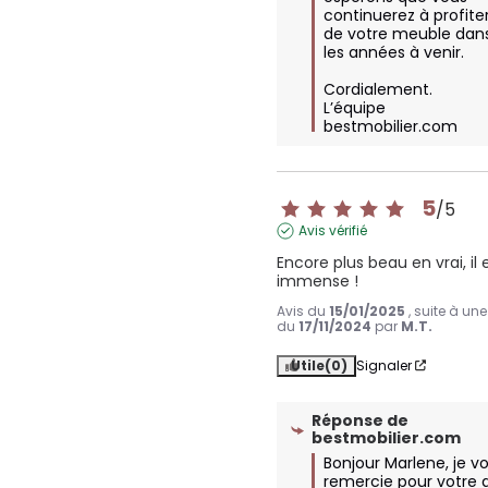
continuerez à profiter
de votre meuble dans
les années à venir.  

Cordialement.

L’équipe 
bestmobilier.com
5
/
5
Avis vérifié
Encore plus beau en vrai, il e
immense !
Avis du
15/01/2025
, suite à un
du
17/11/2024
par
M.T.
Utile
(0)
Signaler
Réponse de
bestmobilier.com
Bonjour Marlene, je vo
remercie pour votre a