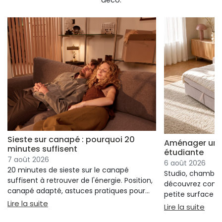
Sieste sur canapé : pourquoi 20
Aménager un s
minutes suffisent
étudiante
7 août 2026
6 août 2026
20 minutes de sieste sur le canapé
Studio, chambre 
suffisent à retrouver de l'énergie. Position,
découvrez comm
canapé adapté, astuces pratiques pour
petite surface à 
bien s'installer.
: Sieste sur canapé : pourquoi 20 minutes suffi
Lire la suite
confort ni l'espa
: Am
Lire la suite