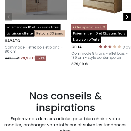


Paiement en 10 et 12x sans frais
Offre spéciale -10%
Livraison offerte
Retours 30 jours
Paiement en 10 et 12x sans frais
Livraison offerte
HAYATO
-
CELIA
Commode - effet bois et blanc -
3
av
-
80 cm
Commode 8 tiroirs - effet bois -
139 cm - style contemporain
129,99 €
-71%
449,99 €
379,99 €
Nos conseils &
inspirations
Explorez nos derniers articles pour bien choisir votre
mobilier, aménager votre intérieur et suivre les tendances
déco.