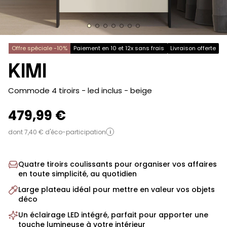
Offre spéciale -10%
Paiement en 10 et 12x sans frais
Livraison offerte
KIMI
-
Commode 4 tiroirs - led inclus
- beige
479,99 €
dont 7,40 € d'éco-participation
i
Quatre tiroirs coulissants pour organiser vos affaires
en toute simplicité, au quotidien
Large plateau idéal pour mettre en valeur vos objets
déco
Un éclairage LED intégré, parfait pour apporter une
touche lumineuse à votre intérieur