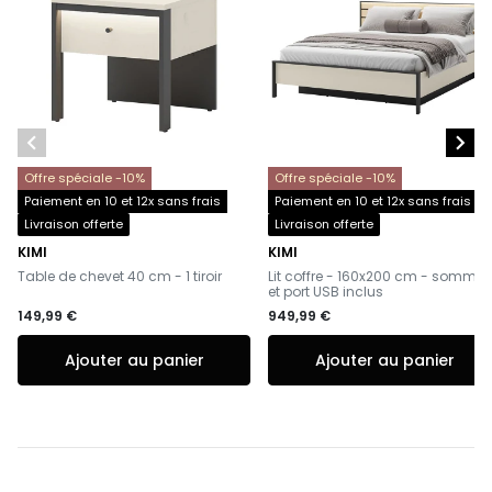


Offre spéciale -10%
Offre spéciale -10%
Paiement en 10 et 12x sans frais
Paiement en 10 et 12x sans frais
Livraison offerte
Livraison offerte
KIMI
KIMI
-
-
Table de chevet 40 cm - 1 tiroir
Lit coffre - 160x200 cm - sommier
et port USB inclus
149,99 €
949,99 €
Ajouter au panier
Ajouter au panier