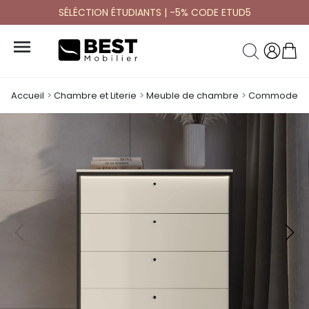
SÉLÉCTION ÉTUDIANTS | -5% CODE ETUD5

Accueil
Chambre et Literie
Meuble de chambre
Commode