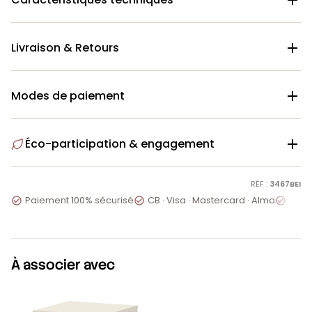
Livraison & Retours

Modes de paiement

Éco-participation & engagement

RÉF :
3467BEI
Paiement 100% sécurisé
CB · Visa · Mastercard · Alma
Servi



À associer avec