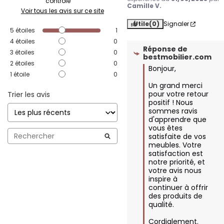
contrôle
Camille V.
Voir tous les avis sur ce site
Utile
(0)
Signaler
5
étoiles
1
4
étoiles
0
Réponse de
3
étoiles
0
bestmobilier.com
2
étoiles
0
Bonjour, 

1
étoile
0
Un grand merci 
pour votre retour 
Trier les avis
positif ! Nous 
sommes ravis 
d'apprendre que 
vous êtes 
satisfaite de vos 
meubles. Votre 
satisfaction est 
notre priorité, et 
votre avis nous 
inspire à 
continuer à offrir 
des produits de 
qualité.

Cordialement.
