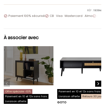
RÉF :
1939N
Paiement 100% sécurisé
CB · Visa · Mastercard · Alma
Servi



À associer avec


Offre spéciale -10%
Paiement en 10 et 12x sans frais
Paiement en 10 et 12x sans frais
Livraison offerte
Retours 30 jours
Livraison offerte
GOTO