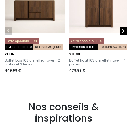


Offre spéciale -10%
Offre spéciale -10%
Livraison offerte
Retours 30 jours
Livraison offerte
Retours 30 jours
YOURI
YOURI
-
-
Buffet bas 168 cm effet noyer - 2
Buffet haut 103 cm effet noyer - 4
portes et 3 tiroirs
portes
449,99 €
479,99 €
Nos conseils &
inspirations