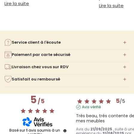
bien s'installer.
: Sieste sur canapé : pourquoi 20 minutes suffi
Lire la suite
confort ni l'espa
: Am
Lire la suite
Service client à l'écoute
Paiement par carte sécurisé
Livraison chez vous sur RDV
Satisfait ou remboursé
5
5
/
5
/
5
Avis vérifié
Très beau, très contente de
mes meubles
Avis du
21/09/2025
, suite à un
Basé sur
1
avis soumis à un
expérience du
31/08/2025
par