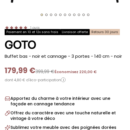
1
avis
Paiement en 10 et 12x sans frais
Livraison offerte
Retours 30 jours
GOTO
-
Buffet bas - noir et cannage - 3 portes - 140 cm
- noir
179,99 €
399,99 €
Économisez 220,00 €
dont 4,80 € d'éco-participation
i
Apportez du charme à votre intérieur avec une
façade en cannage tendance
Offrez du caractère avec une touche naturelle et
vintage à votre déco
Sublimez votre meuble avec des poignées dorées