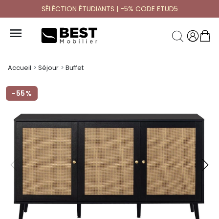
SÉLÉCTION ÉTUDIANTS | -5% CODE ETUD5

Accueil
Séjour
Buffet
-55%