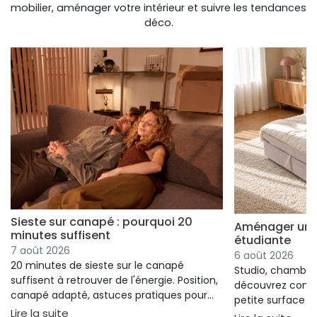
mobilier, aménager votre intérieur et suivre les tendances
déco.
Sieste sur canapé : pourquoi 20
Aménager un s
minutes suffisent
étudiante
7 août 2026
6 août 2026
20 minutes de sieste sur le canapé
Studio, chambre 
suffisent à retrouver de l'énergie. Position,
découvrez comm
canapé adapté, astuces pratiques pour
petite surface à 
bien s'installer.
: Sieste sur canapé : pourquoi 20 minutes suffi
Lire la suite
confort ni l'espa