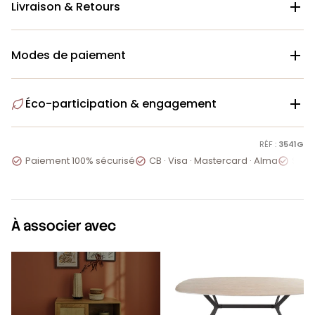
Livraison & Retours

Modes de paiement

Éco-participation & engagement

RÉF :
3541G
Paiement 100% sécurisé
CB · Visa · Mastercard · Alma
Servi



À associer avec