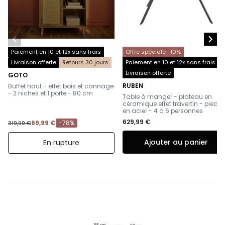


Paiement en 10 et 12x sans frais
Offre spéciale -10%
Livraison offerte
Retours 30 jours
Paiement en 10 et 12x sans frais
Livraison offerte
GOTO
-
RUBEN
Buffet haut - effet bois et cannage
-
- 2 niches et 1 porte - 80 cm
Table à manger - plateau en
céramique effet travertin - pieds
en acier - 4 à 6 personnes
629,99 €
69,99 €
-78%
319,99 €
Ajouter au panier
En rupture