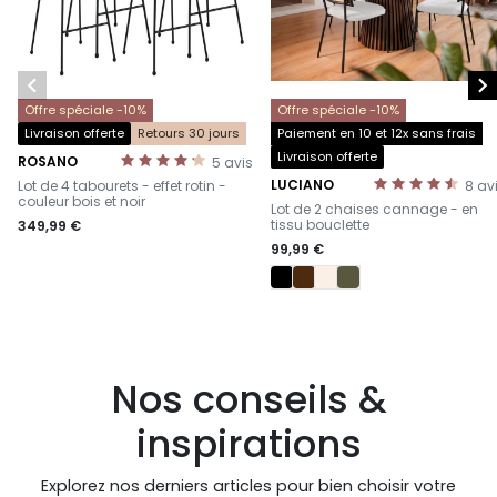


Offre spéciale -10%
Offre spéciale -10%
Livraison offerte
Retours 30 jours
Paiement en 10 et 12x sans frais
Livraison offerte
ROSANO
5
avis
-
LUCIANO
Lot de 4 tabourets - effet rotin -
8
av
-
couleur bois et noir
Lot de 2 chaises cannage - en
tissu bouclette
349,99 €
99,99 €
Nos conseils &
inspirations
Explorez nos derniers articles pour bien choisir votre