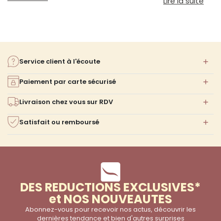
: Am
Lire la suite
Service client à l'écoute
Paiement par carte sécurisé
Livraison chez vous sur RDV
Satisfait ou remboursé
DES REDUCTIONS EXCLUSIVES*
et NOS NOUVEAUTES
Abonnez-vous pour recevoir nos actus, découvrir les
dernières tendance et bien d'autres surprises