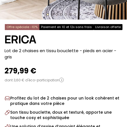
Offre spéciale -10%
Paiement en 10 et 12x sans frais
Livraison offerte
ERICA
-
Lot de 2 chaises en tissu bouclette - pieds en acier
-
gris
279,99 €
dont 3,60 € d'éco-participation
i
Profitez du lot de 2 chaises pour un look cohérent et
pratique dans votre pièce
Son tissu bouclette, doux et texturé, apporte une
touche cosy et sophistiquée
Une solution d’assise d’appoint élégante et