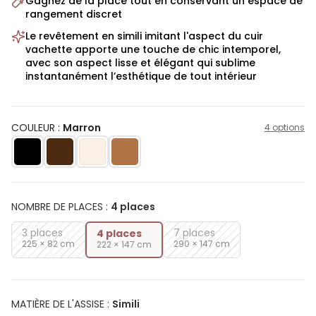
Gagnez de la place tout en conservant un espace de
rangement discret
Le revêtement en simili imitant l'aspect du cuir
vachette apporte une touche de chic intemporel,
avec son aspect lisse et élégant qui sublime
instantanément l’esthétique de tout intérieur
COULEUR :
Marron
4 options
NOMBRE DE PLACES
:
4 places
3 places
7 places
4 places
225 × 82 cm
290 × 147 cm
222 × 147 cm
MATIÈRE DE L'ASSISE
:
Simili