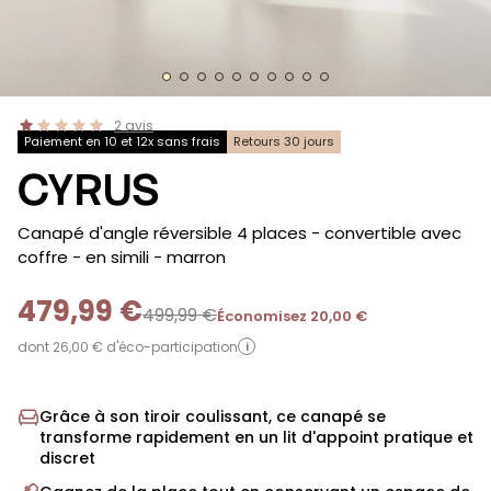
2
avis
Paiement en 10 et 12x sans frais
Retours 30 jours
CYRUS
-
Canapé d'angle réversible 4 places - convertible avec
coffre - en simili
- marron
479,99 €
499,99 €
Économisez 20,00 €
dont 26,00 € d'éco-participation
i
Grâce à son tiroir coulissant, ce canapé se
transforme rapidement en un lit d'appoint pratique et
discret