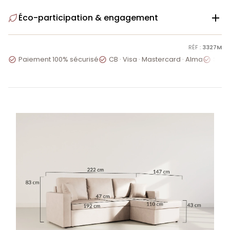
Éco-participation & engagement

RÉF :
3327M
Paiement 100% sécurisé
CB · Visa · Mastercard · Alma
Servi


