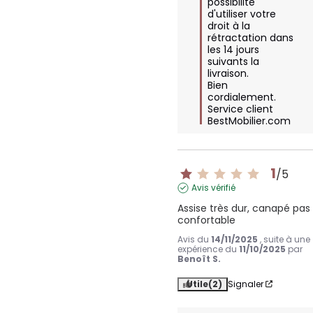
possibilité 
d'utiliser votre 
droit à la 
rétractation dans 
les 14 jours 
suivants la 
livraison.

Bien 
cordialement.

Service client 
BestMobilier.com
1
/
5
Avis vérifié
Assise très dur, canapé pas 
confortable
Avis du
14/11/2025
, suite à une
expérience du
11/10/2025
par
Benoît S.
Utile
(2)
Signaler