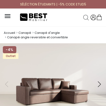
SÉLÉCTION ÉTUDIANTS | -5% CODE ETUD5

Accueil
Canapé
Canapé d'angle
Canapé angle reversible et convertible
-4%
Outlet