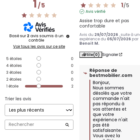
1
1
/
5
/
5
Avis vérifié
Assise trop dure et pas 
confortable
Avis du
29/07/2026
, suite à un
Basé sur
2
avis soumis à un
expérience du
05/07/2026
par
contrôle
Benoit M.
Voir tous les avis sur ce site
Utile
(0)
Signaler
5
étoiles
0
4
étoiles
0
Réponse de
3
étoiles
0
bestmobilier.com
2
étoiles
0
Bonjour,  

1
étoile
2
Nous sommes 
désolés que votre 
commande n'ait 
Trier les avis
pas répondu à 
vos attentes et 
que votre 
expérience n'ait 
pas été 
satisfaisante.  

Vous avez la 