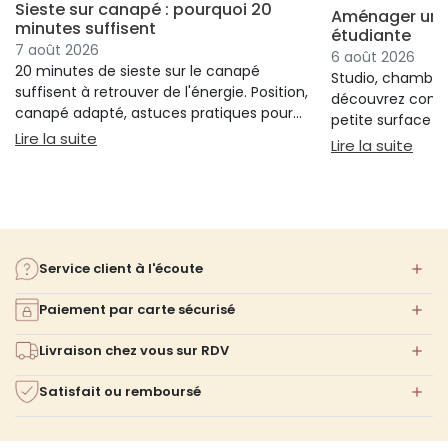
Sieste sur canapé : pourquoi 20
Aménager un s
minutes suffisent
étudiante
7 août 2026
6 août 2026
20 minutes de sieste sur le canapé
Studio, chambre 
suffisent à retrouver de l'énergie. Position,
découvrez comm
canapé adapté, astuces pratiques pour
petite surface à 
bien s'installer.
: Sieste sur canapé : pourquoi 20 minutes suffi
Lire la suite
confort ni l'espa
: Am
Lire la suite
Service client à l'écoute
Paiement par carte sécurisé
Livraison chez vous sur RDV
Satisfait ou remboursé