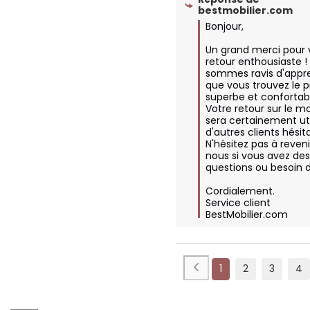
bestmobilier.com
Bonjour,

Un grand merci pour v
retour enthousiaste ! 
sommes ravis d'appre
que vous trouvez le pr
superbe et confortabl
Votre retour sur le m
sera certainement uti
d'autres clients hésita
N'hésitez pas à revenir
nous si vous avez des
questions ou besoin d'
Cordialement.

Service client 
BestMobilier.com
1
2
3
4