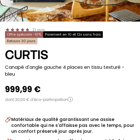
21
avis
Offre spéciale -10%
Paiement en 10 et 12x sans frais
Retours 30 jours
CURTIS
-
Canapé d'angle gauche 4 places en tissu texturé
-
bleu
999,99 €
dont 30,00 € d'éco-participation
i
Matériaux de qualité garantissant une assise
confortable qui ne s'affaisse pas avec le temps, pour
un confort préservé jour après jour.