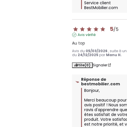
Service client 
BestMobilier.com
5
/
5
Avis vérifié
Au top
Avis du
05/03/2026
, suite à u
du
24/12/2025
par
Manu H.
Utile
(0)
Signaler
Réponse de
bestmobilier.com
Bonjour,

Merci beaucoup pour 
avis positif ! Nous s
ravis d'apprendre que
êtes satisfait de votre
produit. Votre satisfac
est notre priorité, et v