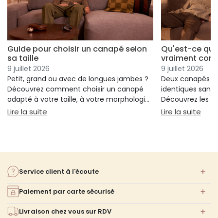
Guide pour choisir un canapé selon
Qu'est-ce qui
sa taille
vraiment conf
9 juillet 2026
9 juillet 2026
Petit, grand ou avec de longues jambes ?
Deux canapés p
Découvrez comment choisir un canapé
identiques sans 
adapté à votre taille, à votre morphologie
Découvrez les cr
et à votre confort.
réellement votre
: Guide pour choisir un canapé selon sa taille
: Qu
Lire la suite
Lire la suite
votre choix.
Service client à l'écoute
Paiement par carte sécurisé
Livraison chez vous sur RDV