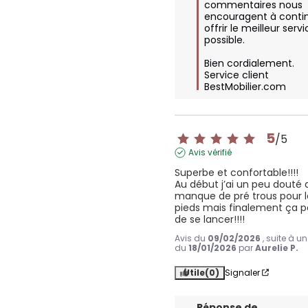
commentaires nous 
encouragent à contin
offrir le meilleur servi
possible. 

Bien cordialement.

Service client 
BestMobilier.com
5
/
5
Avis vérifié
Superbe et confortable!!!!

Au début j’ai un peu douté 
manque de pré trous pour le
pieds mais finalement ça pas
de se lancer!!!!
Avis du
09/02/2026
, suite à u
du
18/01/2026
par
Aurelie P.
Utile
(0)
Signaler
Réponse de