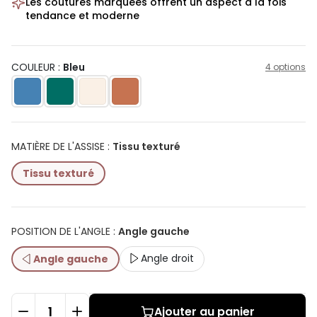
Les coutures marquées offrent un aspect à la fois
tendance et moderne
COULEUR :
Bleu
4 options
MATIÈRE DE L'ASSISE
:
Tissu texturé
Tissu texturé
POSITION DE L'ANGLE
:
Angle gauche
Angle droit
Angle gauche
Ajouter au panier