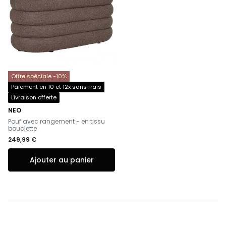
Offre spéciale -10%
Paiement en 10 et 12x sans frais
Livraison offerte
NEO
-
Pouf avec rangement - en tissu
bouclette
249,99 €
Ajouter au panier