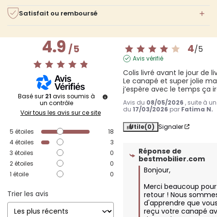
Satisfait ou remboursé
4.9
4
/
5
/
5
Avis vérifié
Colis livré avant le jour de li
Le canapé et super jolie mai
j’espère avec le temps ça i
Basé sur
21
avis soumis à
Avis du
08/05/2026
, suite à u
un contrôle
du
17/03/2026
par
Fatima N.
Voir tous les avis sur ce site
Utile
(0)
Signaler
5
étoiles
18
4
étoiles
3
Réponse de
3
étoiles
0
bestmobilier.com
2
étoiles
0
Bonjour,

1
étoile
0
Merci beaucoup pour 
Trier les avis
retour ! Nous sommes 
d'apprendre que vous
reçu votre canapé ava