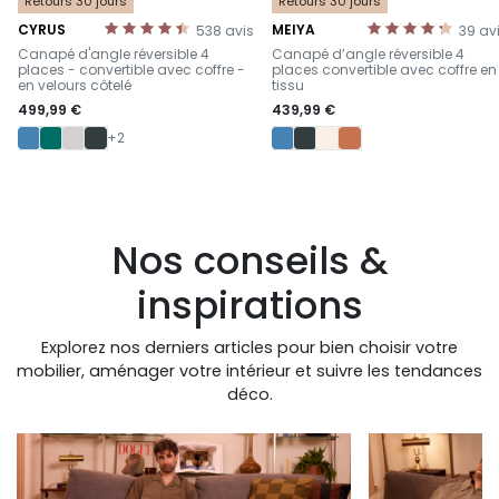
Retours 30 jours
Retours 30 jours
CYRUS
MEIYA
538
avis
39
av
-
-
Canapé d'angle réversible 4
Canapé d’angle réversible 4
places - convertible avec coffre -
places convertible avec coffre en
en velours côtelé
tissu
499,99 €
439,99 €
+2
Nos conseils &
inspirations
Explorez nos derniers articles pour bien choisir votre
mobilier, aménager votre intérieur et suivre les tendances
déco.