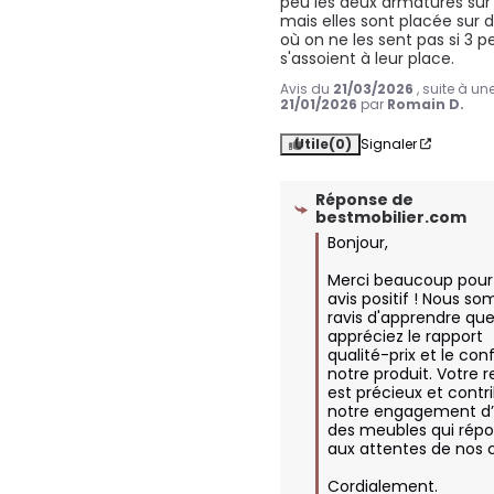
peu les deux armatures sur l
mais elles sont placée sur 
où on ne les sent pas si 3 p
s'assoient à leur place.
Avis du
21/03/2026
, suite à u
21/01/2026
par
Romain D.
Utile
(0)
Signaler
Réponse de
bestmobilier.com
Bonjour,

Merci beaucoup pour 
avis positif ! Nous s
ravis d'apprendre que
appréciez le rapport 
qualité-prix et le conf
notre produit. Votre r
est précieux et contri
notre engagement d’of
des meubles qui répo
aux attentes de nos cli
Cordialement.
