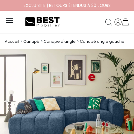
PAYEZ EN 10X ET 12X SANS FRAIS

Accueil
Canapé
Canapé d'angle
Canapé angle gauche