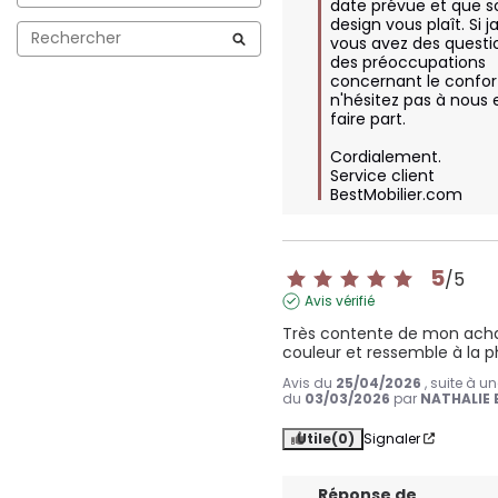
date prévue et que so
design vous plaît. Si j
vous avez des questio
des préoccupations 
concernant le confort
n'hésitez pas à nous e
faire part. 

Cordialement.

Service client 
BestMobilier.com
5
/
5
Avis vérifié
Très contente de mon achat.
couleur et ressemble à la 
Avis du
25/04/2026
, suite à u
du
03/03/2026
par
NATHALIE 
Utile
(0)
Signaler
Réponse de