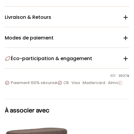
Livraison & Retours

Modes de paiement

Éco-participation & engagement

RÉF :
3027B
Paiement 100% sécurisé
CB · Visa · Mastercard · Alma
Servi



À associer avec