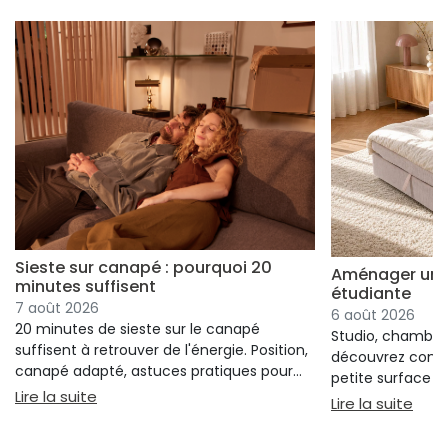
Sieste sur canapé : pourquoi 20
Aménager un s
minutes suffisent
étudiante
7 août 2026
6 août 2026
20 minutes de sieste sur le canapé
Studio, chambre 
suffisent à retrouver de l'énergie. Position,
découvrez comm
canapé adapté, astuces pratiques pour
petite surface à 
bien s'installer.
: Sieste sur canapé : pourquoi 20 minutes suffi
Lire la suite
confort ni l'espa
: Am
Lire la suite