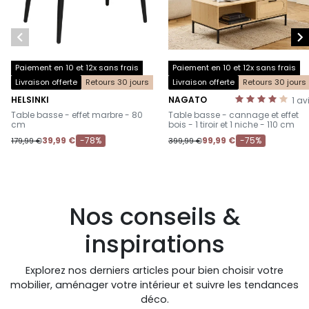


Paiement en 10 et 12x sans frais
Paiement en 10 et 12x sans frais
Livraison offerte
Retours 30 jours
Livraison offerte
Retours 30 jours
HELSINKI
NAGATO
1
av
-
-
Table basse - effet marbre - 80
Table basse - cannage et effet
cm
bois - 1 tiroir et 1 niche - 110 cm
39,99 €
-78%
99,99 €
-75%
179,99 €
399,99 €
Nos conseils &
inspirations
Explorez nos derniers articles pour bien choisir votre
mobilier, aménager votre intérieur et suivre les tendances
déco.