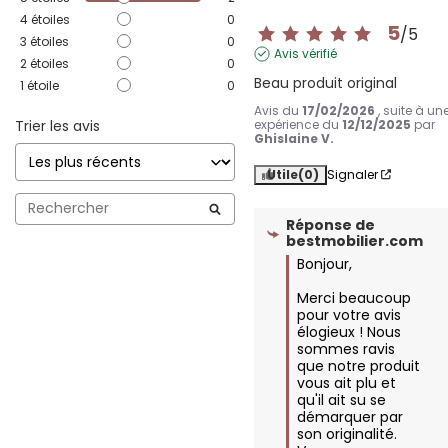
4
étoiles
0
5
/
5
3
étoiles
0
Avis vérifié
2
étoiles
0
Beau produit original
1
étoile
0
Avis du
17/02/2026
, suite à un
Trier les avis
expérience du
12/12/2025
par
Ghislaine V.
Utile
(0)
Signaler
Réponse de
bestmobilier.com
Bonjour,

Merci beaucoup 
pour votre avis 
élogieux ! Nous 
sommes ravis 
que notre produit 
vous ait plu et 
qu'il ait su se 
démarquer par 
son originalité. 