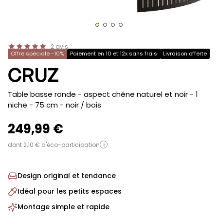
2
avis
Offre spéciale -10%
Paiement en 10 et 12x sans frais
Livraison offerte
CRUZ
-
Table basse ronde - aspect chêne naturel et noir - 1
niche - 75 cm
- noir / bois
249,99 €
dont 2,10 € d'éco-participation
i
Design original et tendance
Idéal pour les petits espaces
Montage simple et rapide