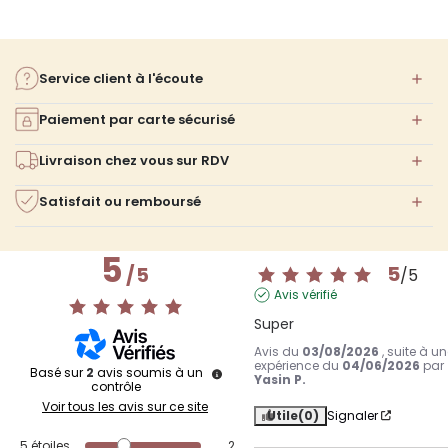
Service client à l'écoute
Paiement par carte sécurisé
Livraison chez vous sur RDV
Satisfait ou remboursé
5
5
/
5
/
5
Avis vérifié
Super
Avis du
03/08/2026
, suite à u
expérience du
04/06/2026
par
Basé sur
2
avis soumis à un
Yasin P.
contrôle
Voir tous les avis sur ce site
Utile
(0)
Signaler
5
étoiles
2