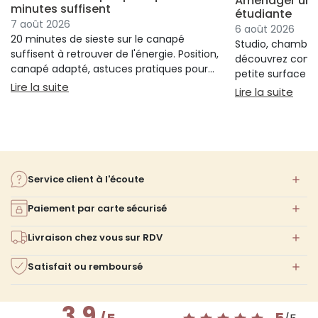
Aménager un s
minutes suffisent
étudiante
7 août 2026
6 août 2026
20 minutes de sieste sur le canapé
Studio, chambre 
suffisent à retrouver de l'énergie. Position,
découvrez comm
canapé adapté, astuces pratiques pour
petite surface à 
bien s'installer.
: Sieste sur canapé : pourquoi 20 minutes suffi
Lire la suite
confort ni l'espa
: Am
Lire la suite
Service client à l'écoute
Paiement par carte sécurisé
Livraison chez vous sur RDV
Satisfait ou remboursé
3.9
5