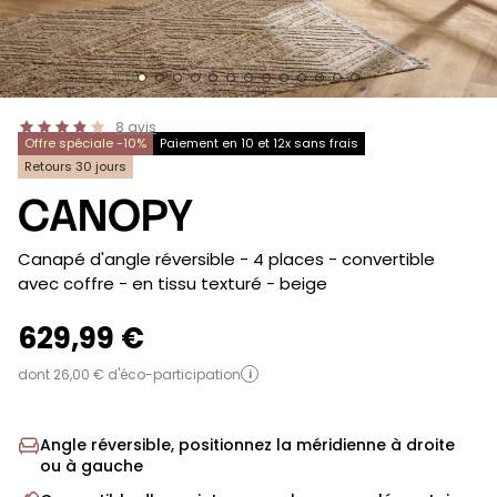
8
avis
Offre spéciale -10%
Paiement en 10 et 12x sans frais
Retours 30 jours
CANOPY
-
Canapé d'angle réversible - 4 places - convertible
avec coffre - en tissu texturé
- beige
629,99 €
dont 26,00 € d'éco-participation
i
Angle réversible, positionnez la méridienne à droite
ou à gauche