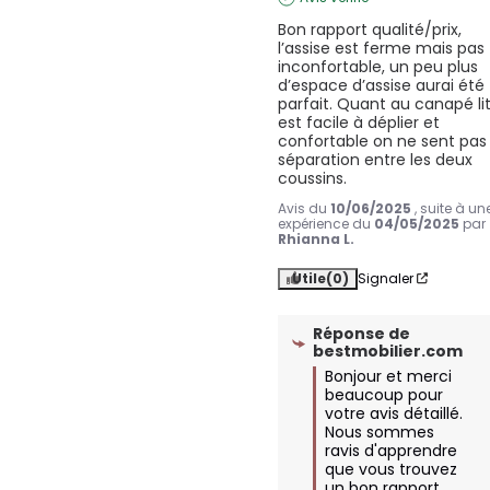
Bon rapport qualité/prix, 
l’assise est ferme mais pas 
inconfortable, un peu plus 
d’espace d’assise aurai été 
parfait. Quant au canapé lit, 
est facile à déplier et 
confortable on ne sent pas l
séparation entre les deux 
coussins.
Avis du
10/06/2025
, suite à un
expérience du
04/05/2025
par
Rhianna L.
Utile
(0)
Signaler
Réponse de
bestmobilier.com
Bonjour et merci 
beaucoup pour 
votre avis détaillé. 
Nous sommes 
ravis d'apprendre 
que vous trouvez 
un bon rapport 