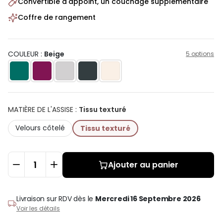
Convertible d'appoint, un couchage supplémentaire
Coffre de rangement
COULEUR :
Beige
5 options
MATIÈRE DE L'ASSISE
:
Tissu texturé
Velours côtelé
Tissu texturé
Ajouter au panier
Livraison sur RDV
dès le
Mercredi 16 Septembre 2026
Voir les détails