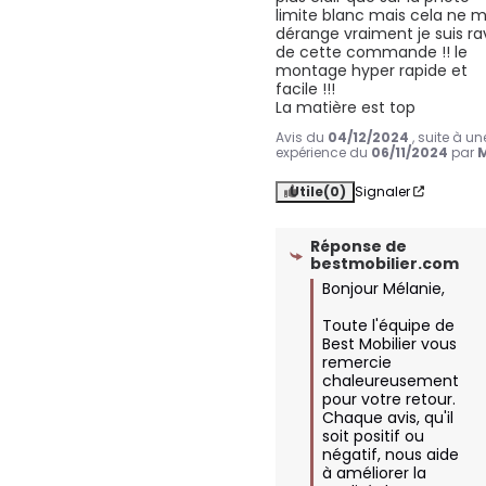
limite blanc mais cela ne m
dérange vraiment je suis rav
de cette commande !! le 
montage hyper rapide et 
facile !!!

La matière est top
Avis du
04/12/2024
, suite à un
expérience du
06/11/2024
par
M
Utile
(0)
Signaler
Réponse de
bestmobilier.com
Bonjour Mélanie,

Toute l'équipe de 
Best Mobilier vous 
remercie 
chaleureusement 
pour votre retour. 
Chaque avis, qu'il 
soit positif ou 
négatif, nous aide 
à améliorer la 