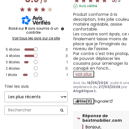
/
5
/
5
Avis vérifié
Produit conforme à la 
description, très jolie couleur
matière agréable, assise 
Basé sur
8
avis soumis à un
confortable.

contrôle
Les coussins sont épais, ce q
Voir tous les avis sur ce site
finalement laisse moins de 
place que je l'imaginais au 
niveau de l'assise. 

5
étoiles
3
Par contre c'est très pratiqu
4
étoiles
3
de pouvoir déplacer les 
3
étoiles
1
coussins pour aménager la 
canapé en foncti
...
2
étoiles
0
voir plus
1
étoile
1
Avis du
16/05/2026
, suite à un
Trier les avis
expérience du
27/03/2026
par
Angélique L.
Utile
(0)
Signaler
Réponse de
bestmobilier.com
Bonjour,
