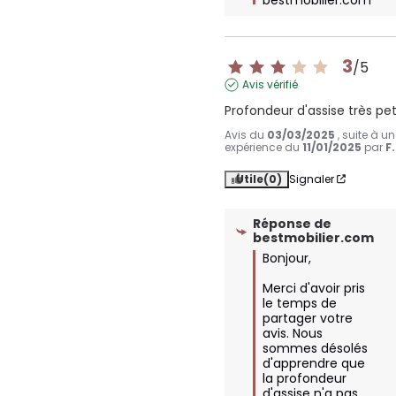
3
/
5
Avis vérifié
Profondeur d'assise très pet
Avis du
03/03/2025
, suite à u
expérience du
11/01/2025
par
F
Utile
(0)
Signaler
Réponse de
bestmobilier.com
Bonjour,

Merci d'avoir pris 
le temps de 
partager votre 
avis. Nous 
sommes désolés 
d'apprendre que 
la profondeur 
d'assise n'a pas 