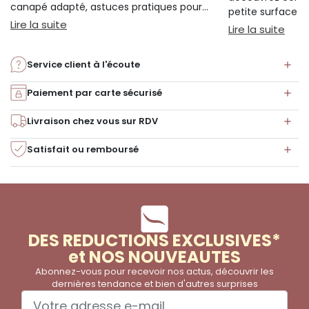
canapé adapté, astuces pratiques pour
petite surface à 
bien s'installer.
: Sieste sur canapé : pourquoi 20 minutes suffi
Lire la suite
confort ni l'espa
: Am
Lire la suite
Service client à l'écoute
Paiement par carte sécurisé
Livraison chez vous sur RDV
Satisfait ou remboursé
DES REDUCTIONS EXCLUSIVES*
et NOS NOUVEAUTES
Abonnez-vous pour recevoir nos actus, découvrir les
dernières tendance et bien d'autres surprises