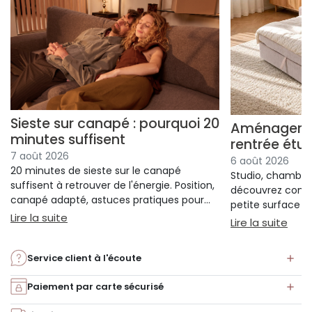
Sieste sur canapé : pourquoi 20
Aménager un
minutes suffisent
rentrée étu
7 août 2026
6 août 2026
20 minutes de sieste sur le canapé
Studio, chambre 
suffisent à retrouver de l'énergie. Position,
découvrez comm
canapé adapté, astuces pratiques pour
petite surface à 
bien s'installer.
: Sieste sur canapé : pourquoi 20 minutes suffi
Lire la suite
confort ni l'espa
: Am
Lire la suite
Service client à l'écoute
Paiement par carte sécurisé