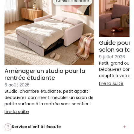
Conseils canapé
Guide pour 
selon sa tail
9 juillet 2026
Petit, grand ou 
Découvrez comm
Aménager un studio pour la
adapté à votre t
rentrée étudiante
et à votre confor
: Gui
Lire la suite
6 août 2026
Studio, chambre étudiante, petit appart :
découvrez comment meubler un salon de
petite surface à la rentrée sans sacrifier le
confort ni l'espace.
: Aménager un studio pour la rentrée étudiant
Lire la suite
Service client à l'écoute