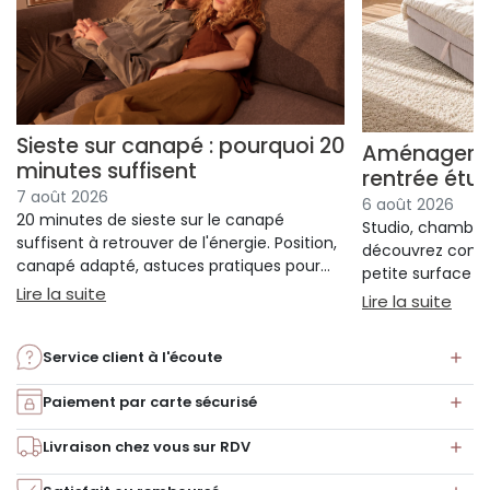
Sieste sur canapé : pourquoi 20
Aménager un
minutes suffisent
rentrée étu
7 août 2026
6 août 2026
20 minutes de sieste sur le canapé
Studio, chambre 
suffisent à retrouver de l'énergie. Position,
découvrez comm
canapé adapté, astuces pratiques pour
petite surface à 
bien s'installer.
: Sieste sur canapé : pourquoi 20 minutes suffi
Lire la suite
confort ni l'espa
: Am
Lire la suite
Service client à l'écoute
Paiement par carte sécurisé
Livraison chez vous sur RDV