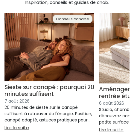
Inspiration, conseils et guides de choix.
Conseils canapé
Sieste sur canapé : pourquoi 20
Aménager un
minutes suffisent
rentrée étu
7 août 2026
6 août 2026
20 minutes de sieste sur le canapé
Studio, chambre 
suffisent à retrouver de l'énergie. Position,
découvrez comm
canapé adapté, astuces pratiques pour
petite surface à 
bien s'installer.
: Sieste sur canapé : pourquoi 20 minutes suffi
Lire la suite
confort ni l'espa
: Am
Lire la suite