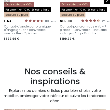


Offre spéciale -10%
Offre spéciale -10%
Paiement en 10 et 12x sans frais
Paiement en 10 et 12x sans frais
Retours 30 jours
Retours 30 jours
LENA
NORDIC
118
avis
22
av
-
-
Canapé d'angle panoramique
Canapé panoramique en U - 7
d'angle gauche convertible -
places - Convertible - Industriel
avec coffre - 7 places
vintage - Angle Gauche
1 399,99 €
1 199,99 €
Nos conseils &
inspirations
Explorez nos derniers articles pour bien choisir votre
mobilier, aménager votre intérieur et suivre les tendances
déco.