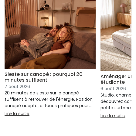
Sieste sur canapé : pourquoi 20
Aménager un s
minutes suffisent
étudiante
7 août 2026
6 août 2026
20 minutes de sieste sur le canapé
Studio, chambre 
suffisent à retrouver de l'énergie. Position,
découvrez comm
canapé adapté, astuces pratiques pour
petite surface à 
bien s'installer.
: Sieste sur canapé : pourquoi 20 minutes suffi
Lire la suite
confort ni l'espa
: Am
Lire la suite