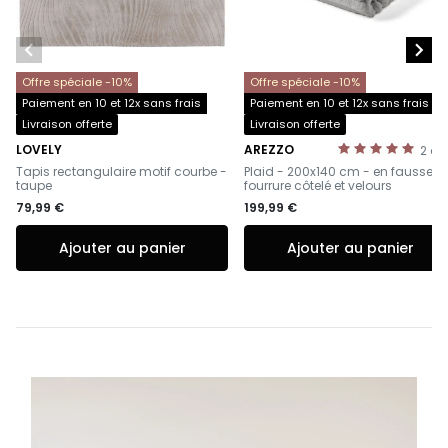


Offre spéciale -10%
Offre spéciale -10%
Paiement en 10 et 12x sans frais
Paiement en 10 et 12x sans frais
Livraison offerte
Livraison offerte
LOVELY
AREZZO
2
av
-
-
Tapis rectangulaire motif courbe -
Plaid - 200x140 cm - en fausse
taupe
fourrure côtelé et velours
79,99 €
199,99 €
Ajouter au panier
Ajouter au panier