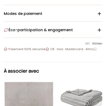
Modes de paiement

Éco-participation & engagement

RÉF :
3569BEI
Paiement 100% sécurisé
CB · Visa · Mastercard · Alma
Servi



À associer avec