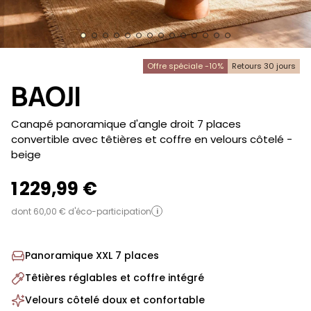
Offre spéciale -10%
Retours 30 jours
BAOJI
-
Canapé panoramique d'angle droit 7 places
convertible avec têtières et coffre en velours côtelé
-
beige
1 229,99 €
dont 60,00 € d'éco-participation
i
Panoramique XXL 7 places
Têtières réglables et coffre intégré
Velours côtelé doux et confortable