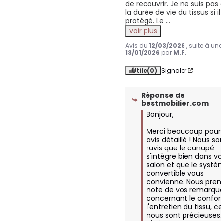
de recouvrir. Je ne suis pas 
la durée de vie du tissus si il
protégé. Le 
...
voir plus
Avis du
12/03/2026
, suite à u
13/01/2026
par
M.F.
Utile
(0)
Signaler
Réponse de
bestmobilier.com
Bonjour,

Merci beaucoup pour 
avis détaillé ! Nous 
ravis que le canapé 
s'intègre bien dans vo
salon et que le systè
convertible vous 
convienne. Nous pren
note de vos remarque
concernant le confort
l'entretien du tissu, ce
nous sont précieuses.