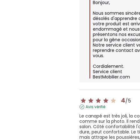
Bonjour,  

Nous sommes sincèr
désolés d'apprendre 
votre produit est arriv
endommagé et nous 
présentons nos excus
pour la gêne occasion
Notre service client va
reprendre contact av
vous.

Cordialement.

Service client 
BestMobilier.com
4
/
5
Avis vérifié
Le canapé est très joli, la co
comme sur la photo. Il rend 
salon. Côté confortabilité l'a
dure, peut confortable. Le tis
mais attrape les poussières, 