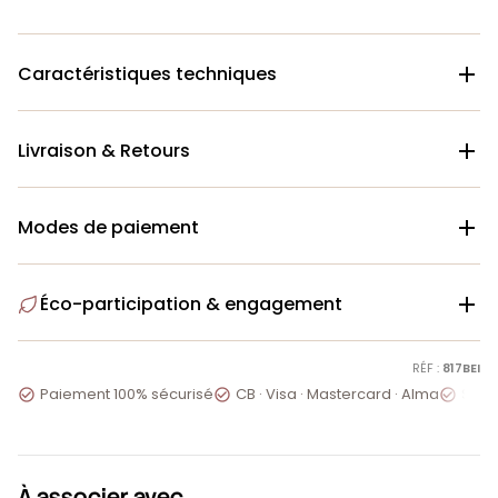
Caractéristiques techniques

Livraison & Retours

Modes de paiement

Éco-participation & engagement

RÉF :
817BEI
Paiement 100% sécurisé
CB · Visa · Mastercard · Alma
Servi



À associer avec