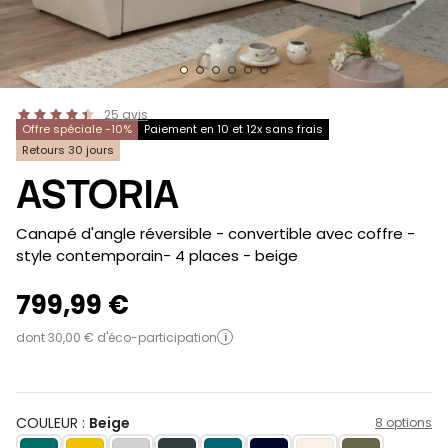
25
avis
Offre spéciale -10%
Paiement en 10 et 12x sans frais
Retours 30 jours
ASTORIA
-
Canapé d'angle réversible - convertible avec coffre -
style contemporain- 4 places
- beige
799,99 €
dont 30,00 € d'éco-participation
i
COULEUR :
Beige
8 options