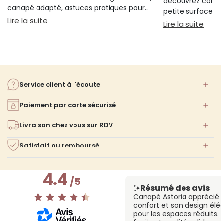
découvrez comm
canapé adapté, astuces pratiques pour
petite surface à 
bien s'installer.
: Sieste sur canapé : pourquoi 20 minutes suffi
Lire la suite
confort ni l'espa
: Am
Lire la suite
Service client à l'écoute
Paiement par carte sécurisé
Livraison chez vous sur RDV
Satisfait ou remboursé
4.4
/
5
Résumé des avis
Canapé Astoria apprécié
confort et son design élé
pour les espaces réduits