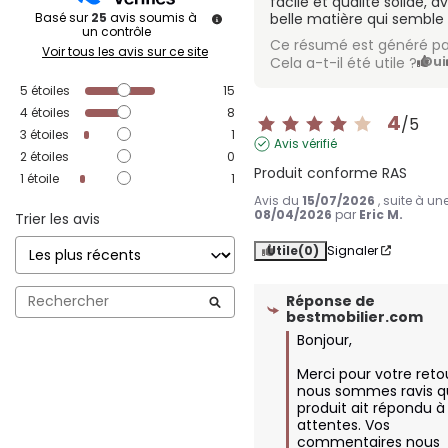
facile et qualité solide, 
Basé sur
25
avis soumis à
belle matière qui semble 
un contrôle
Ce résumé est généré pa
Voir tous les avis sur ce site
Cela a-t-il été utile ?
Oui
5
étoiles
15
4
étoiles
8
4
/
5
3
étoiles
1
Avis vérifié
2
étoiles
0
Produit conforme RAS
1
étoile
1
Avis du
15/07/2026
, suite à u
08/04/2026
par
Eric M.
Trier les avis
Utile
(0)
Signaler
Réponse de
bestmobilier.com
Bonjour,

Merci pour votre retou
nous sommes ravis qu
produit ait répondu à 
attentes. Vos 
commentaires nous 