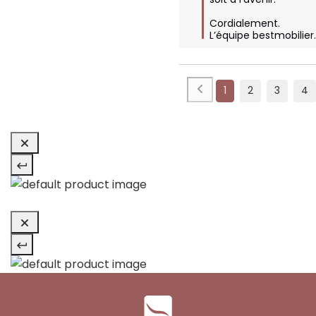
Cordialement.

L’équipe bestmobilie
1
2
3
4