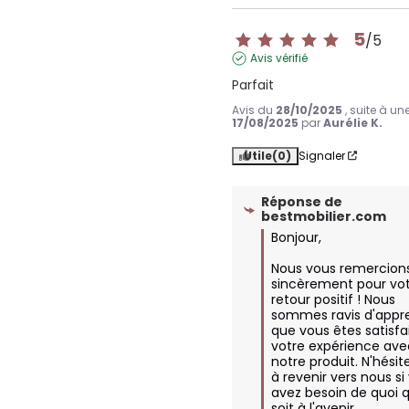
5
/
5
Avis vérifié
Parfait
Avis du
28/10/2025
, suite à u
17/08/2025
par
Aurélie K.
Utile
(0)
Signaler
Réponse de
bestmobilier.com
Bonjour,

Nous vous remercions
sincèrement pour vot
retour positif ! Nous 
sommes ravis d'appre
que vous êtes satisfai
votre expérience ave
notre produit. N'hésite
à revenir vers nous si 
avez besoin de quoi q
soit à l'avenir.
