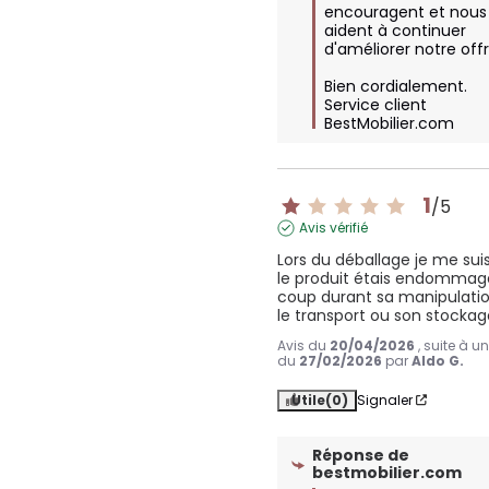
encouragent et nous 
aident à continuer 
d'améliorer notre offre
Bien cordialement.

Service client 
BestMobilier.com
1
/
5
Avis vérifié
Lors du déballage je me sui
le produit étais endommagé
coup durant sa manipulatio
le transport ou son stocka
Avis du
20/04/2026
, suite à u
du
27/02/2026
par
Aldo G.
Utile
(0)
Signaler
Réponse de
bestmobilier.com