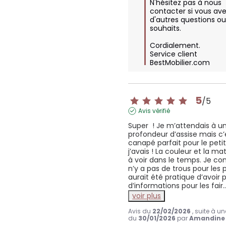
N'hésitez pas à nous 
contacter si vous ave
d'autres questions ou
souhaits.

Cordialement.

Service client 
BestMobilier.com
5
/
5
Avis vérifié
Super  ! Je m’attendais à un
profondeur d’assise mais c’e
canapé parfait pour le peti
j’avais ! La couleur et la mat
à voir dans le temps. Je conf
n’y a pas de trous pour les p
aurait été pratique d’avoir p
d’informations pour les fair
.
voir plus
Avis du
22/02/2026
, suite à u
du
30/01/2026
par
Amandine 