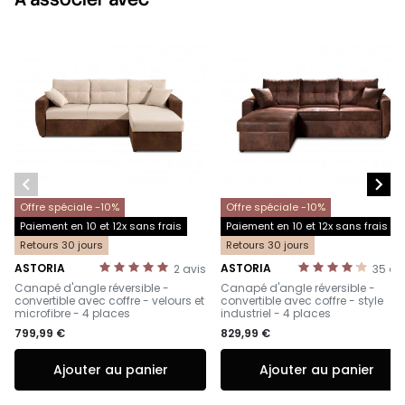


Offre spéciale -10%
Offre spéciale -10%
Paiement en 10 et 12x sans frais
Paiement en 10 et 12x sans frais
Retours 30 jours
Retours 30 jours
ASTORIA
ASTORIA
2
avis
35
av
-
-
Canapé d'angle réversible -
Canapé d'angle réversible -
convertible avec coffre - velours et
convertible avec coffre - style
microfibre - 4 places
industriel - 4 places
799,99 €
829,99 €
Ajouter au panier
Ajouter au panier