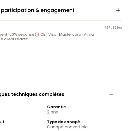
-participation & engagement

RÉF :
629M
ent 100% sécurisé
CB · Visa · Mastercard · Alma

e client réactif

iques techniques complètes
Garantie
2 ans
uit
Type de canapé
Canapé convertible