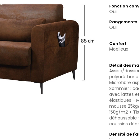
Fonction conv
Oui
Rangements
Oui
Confort
Moelleux
Détail des ma
Assise/dossie
polyuréthane
Microfibre aspe
Sommier : ca
avec lattes e
élastiques - 
mousse 25kg
150g/m2 + Ti
déhoussable -
coussins déco
Densité de l'