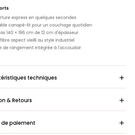
forts
ture express en quelques secondes
able canapé-lit pour un couchage quotidien
as 140 × 196 cm de 12 cm d'épaisseur
ibre aspect vieilli au style industriel
 de rangement intégrée à l'accoudoir
éristiques techniques

son & Retours

 de paiement
