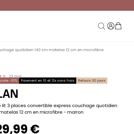
couchage quotidien 140 cm matelas 12 cm en microfibre
23
avis
éciale -10%
Paiement en 10 et 12x sans frais
Retours 30 jours
LAN
lit 3 places convertible express couchage quotidien
matelas 12 cm en microfibre
- marron
29,99 €