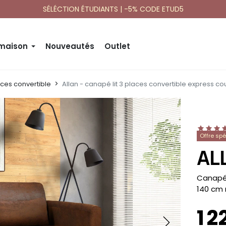
SÉLÉCTION ÉTUDIANTS | -5% CODE ETUD5
 maison
Nouveautés
Outlet
ces convertible
Allan - canapé lit 3 places convertible express 
Offre sp
AL
-
Canapé 
140 cm 
1 2