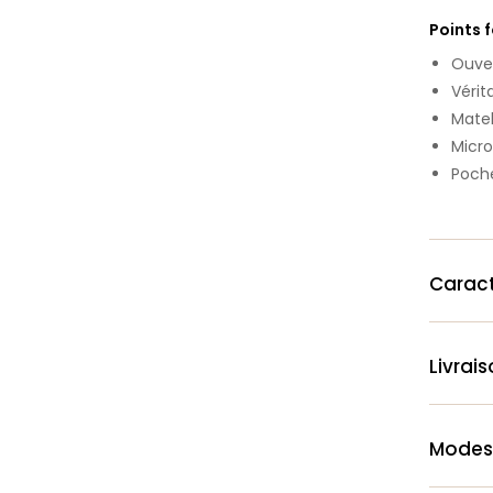
Points 
Ouver
Vérit
Matel
Microf
Poche
Caract
Livrai
Modes