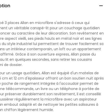
ption

é 3 places Allan en microfibre s'adresse à ceux qui
hent un véritable canapé-lit pour un couchage quotidien
noncer au caractère de leur décoration. Son revêtement en
re aspect vieilli, ses pieds hauts en métal noir et ses lignes
s du style industriel lui permettent de trouver facilement sa
ans un intérieur contemporain, un loft ou un appartement
 affirmé. Grâce à son ouverture express, Allan passe du
u lit en quelques secondes, sans retirer les coussins
 ni de dossier.
ur un usage quotidien, Allan est équipé d'un matelas de
6 cm et 12 cm d'épaisseur offrant un bon soutien nuit après
ne poche de rangement intégrée à l'accoudoir permet de
une télécommande, un livre ou un téléphone à portée de
ur préserver durablement son revêtement, il est conseillé
ssiérer régulièrement la microfibre avec un aspirateur
n embout adapté et de nettoyer les petites salissures à
'un chiffon légèrement humide.