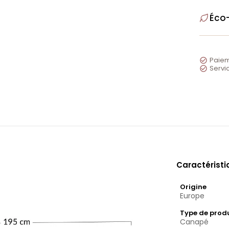
Éco
Paiem

Servic

Caractérist
Origine
Europe
Type de prod
Canapé