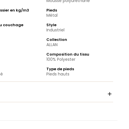
Mousse polyuréthane
ssier en kg/m3
Pieds
Métal
du couchage
Style
Industriel
Collection
ALLAN
Composition du tissu
100% Polyester
Type de pieds
pé
Pieds hauts
