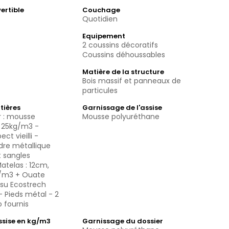
ertible
Couchage
Quotidien
Equipement
2 coussins décoratifs
Coussins déhoussables
Matière de la structure
Bois massif et panneaux de
particules
tières
Garnissage de l'assise
r : mousse
Mousse polyuréthane
 25kg/m3 -
ct vieilli -
dre métallique
t sangles
Matelas : 12cm,
/m3 + Ouate
ssu Ecostrech
 Pieds métal - 2
 fournis
assise en kg/m3
Garnissage du dossier