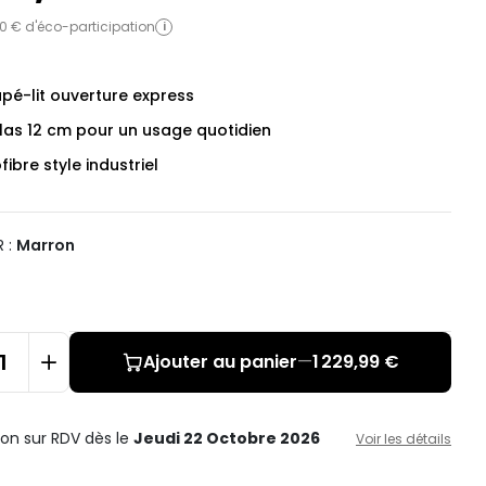
0 € d'éco-participation
i
pé-lit ouverture express
las 12 cm pour un usage quotidien
fibre style industriel
 :
Marron
Ajouter au panier
—
1 229,99 €
ison sur RDV
dès le
Jeudi 22 Octobre 2026
Voir les détails