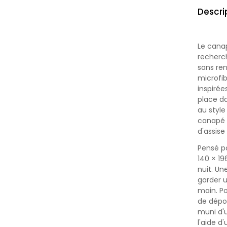
Descri
Le canap
recherc
sans re
microfib
inspirée
place d
au style
canapé a
d'assise
Pensé po
140 × 19
nuit. U
garder 
main. Po
de dépou
muni d'u
l'aide d