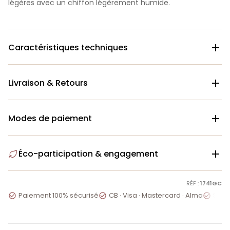
légères avec un chiffon légèrement humide.
Caractéristiques techniques

Livraison & Retours

Modes de paiement

Éco-participation & engagement

RÉF :
1741GC
Paiement 100% sécurisé
CB · Visa · Mastercard · Alma
Servi


