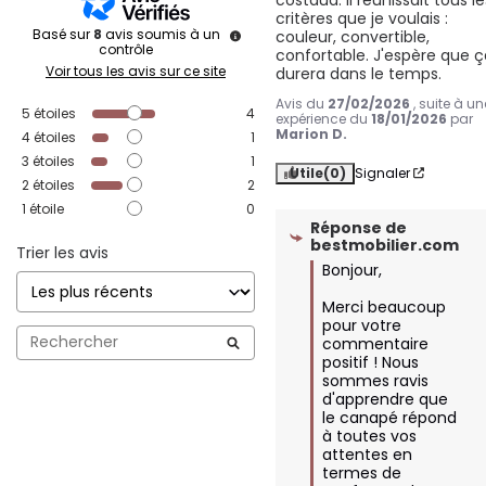
critères que je voulais : 
Basé sur
8
avis soumis à un
couleur, convertible, 
contrôle
confortable. J'espère que ç
Voir tous les avis sur ce site
durera dans le temps.
Avis du
27/02/2026
, suite à un
5
étoiles
4
expérience du
18/01/2026
par
Marion D.
4
étoiles
1
3
étoiles
1
Utile
(0)
Signaler
2
étoiles
2
1
étoile
0
Réponse de
bestmobilier.com
Trier les avis
Bonjour, 

Merci beaucoup 
pour votre 
commentaire 
positif ! Nous 
sommes ravis 
d'apprendre que 
le canapé répond 
à toutes vos 
attentes en 
termes de 