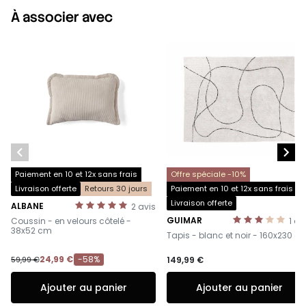
À associer avec


Paiement en 10 et 12x sans frais
Offre spéciale -10%
Livraison offerte
Retours 30 jours
Paiement en 10 et 12x sans frais
Livraison offerte
ALBANE
2
avis
-
GUIMAR
Coussin - en velours côtelé -
1
av
-
38x52 cm
Tapis - blanc et noir - 160x230 c
24,99 €
-58%
59,99 €
149,99 €
Ajouter au panier
Ajouter au panier