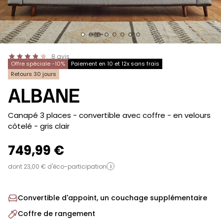
8
avis
Offre spéciale -10%
Paiement en 10 et 12x sans frais
Retours 30 jours
ALBANE
-
Canapé 3 places - convertible avec coffre - en velours
côtelé
- gris clair
749,99 €
dont 23,00 € d'éco-participation
i
Convertible d'appoint, un couchage supplémentaire
Coffre de rangement