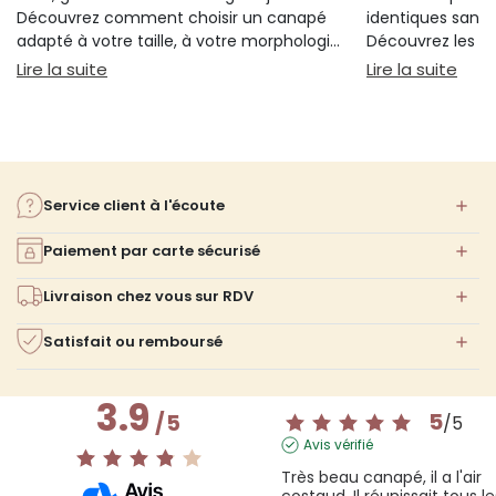
Découvrez comment choisir un canapé
identiques sans 
adapté à votre taille, à votre morphologie
Découvrez les cr
et à votre confort.
réellement votre
: Guide pour choisir un canapé selon sa taille
: Qu
Lire la suite
Lire la suite
votre choix.
Service client à l'écoute
Paiement par carte sécurisé
Livraison chez vous sur RDV
Satisfait ou remboursé
3.9
5
/
5
/
5
Avis vérifié
Très beau canapé, il a l'air 
costaud. Il réunissait tous les