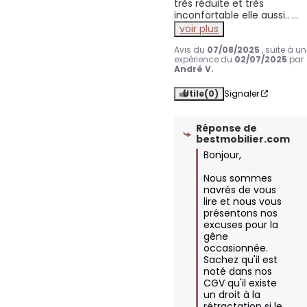
très réduite et très 
inconfortable elle aussi.. 
...
voir plus
Avis du
07/08/2025
, suite à u
expérience du
02/07/2025
par
André V.
Utile
(0)
Signaler
Réponse de
bestmobilier.com
Bonjour,

Nous sommes 
navrés de vous 
lire et nous vous 
présentons nos 
excuses pour la 
gêne 
occasionnée. 
Sachez qu'il est 
noté dans nos 
CGV qu'il existe 
un droit à la 
rétractation si le 