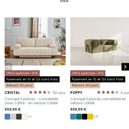
vous.


Offre spéciale -10%
Offre spéciale -10%
Paiement en 10 et 12x sans frais
Paiement en 10 et 12x sans frais
Retours 30 jours
Retours 30 jours
CRISTAL
POPPY
151
avis
6
av
-
-
Canapé 3 places - convertible
Canapé 3 places convertible en
avec coffre - en velours côtelé
velours côtelé
559,99 €
699,99 €
+1
+3