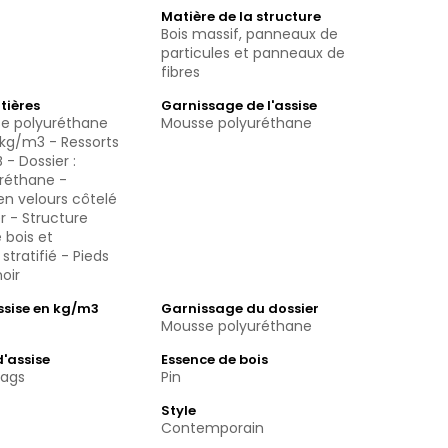
Matière de la structure
Bois massif, panneaux de
particules et panneaux de
fibres
tières
Garnissage de l'assise
se polyuréthane
Mousse polyuréthane
0kg/m3 - Ressorts
 - Dossier :
réthane -
n velours côtelé
r - Structure
bois et
tratifié - Pieds
oir
assise en kg/m3
Garnissage du dossier
Mousse polyuréthane
'assise
Essence de bois
zags
Pin
Style
Contemporain