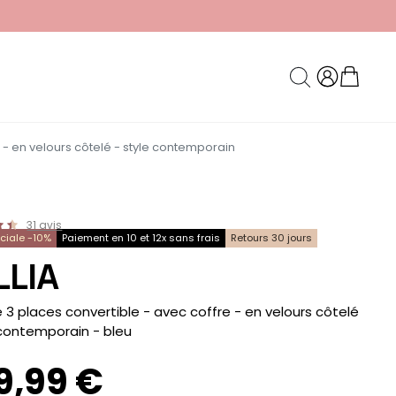
 - en velours côtelé - style contemporain
31
avis
éciale -10%
Paiement en 10 et 12x sans frais
Retours 30 jours
LLIA
3 places convertible - avec coffre - en velours côtelé
 contemporain
- bleu
9,99 €