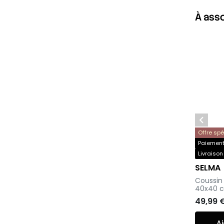
À ass

Offre sp
Paiement 
Livraison
SELMA
-
Coussin 
40x40 
49,99 
Aj