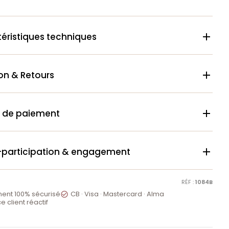
éristiques techniques

son & Retours

 de paiement

-participation & engagement

RÉF :
1084B
ent 100% sécurisé
CB · Visa · Mastercard · Alma

e client réactif