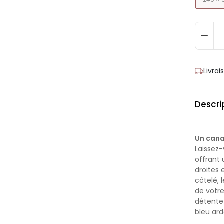
Livra
Descri
Un cana
Laissez-
offrant 
droites
côtelé,
de votre
détente 
bleu ard