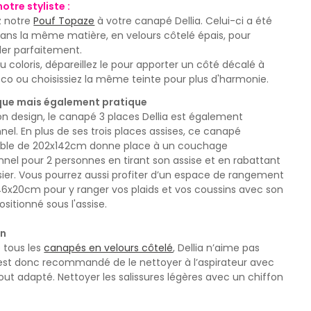
notre styliste :
z notre
Pouf Topaze
à votre canapé Dellia. Celui-ci a été
ans la même matière, en velours côtelé épais, pour
der parfaitement.
 coloris, dépareillez le pour apporter un côté décalé à
co ou choisissiez la même teinte pour plus d'harmonie.
que mais également pratique
n design, le canapé 3 places Dellia est également
nel. En plus de ses trois places assises, ce canapé
ible de 202x142cm donne place à un couchage
nel pour 2 personnes en tirant son assise et en rabattant
ier. Vous pourrez aussi profiter d’un espace de rangement
46x20cm pour y ranger vos plaids et vos coussins avec son
ositionné sous l'assise.
en
tous les
canapés en velours côtelé
, Dellia n’aime pas
Il est donc recommandé de le nettoyer à l’aspirateur avec
t adapté. Nettoyer les salissures légères avec un chiffon