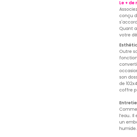
Le + de 
Associe
conçu d
s'accor
Quant au
votre dé
Esthéti
Outre so
fonction
convert
occasion
son doss
de 102x
coffre p
Entreti
Comme 
l’eau
.. 
un embou
humide.