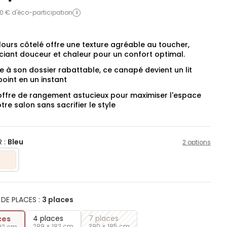
0 € d'éco-participation
i
lours côtelé offre une texture agréable au toucher,
ciant douceur et chaleur pour un confort optimal.
 à son dossier rabattable, ce canapé devient un lit
oint en un instant
offre de rangement astucieux pour maximiser l'espace
tre salon sans sacrifier le style
 :
Bleu
2 options
DE PLACES
:
3 places
4 places
7 places
ces
289 × 182 cm
390 × 185 cm
92 cm