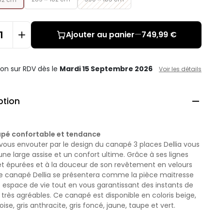
Ajouter au panier
—
749,99 €
ison sur RDV
dès le
Mardi 15 Septembre 2026
Voir les détails
ption

pé confortable et tendance
vous envouter par le design du canapé 3 places Dellia vous
une large assise et un confort ultime. Grâce à ses lignes
 et épurées et à la douceur de son revêtement en velours
 le canapé Dellia se présentera comme la pièce maitresse
 espace de vie tout en vous garantissant des instants de
très agréables. Ce canapé est disponible en coloris beige,
oise, gris anthracite, gris foncé, jaune, taupe et vert.