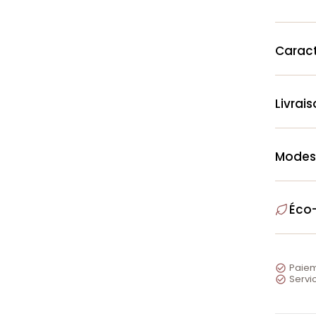
Caract
Livrai
Modes
Éco
Paiem

Servic
