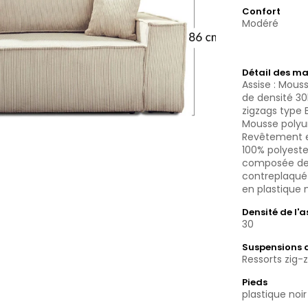
Confort
Modéré
Détail des ma
Assise : Mous
de densité 3
zigzags type B
Mousse polyu
Revêtement e
100% polyeste
composée de 
contreplaqué s
en plastique n
Densité de l'
30
Suspensions d
Ressorts zig-
Pieds
plastique noir