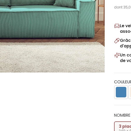
dont 35,0
Le ve
asso
Grâce
d'app
Un c
de vo
COULEUR
NOMBRE 
3 pla
249 × 